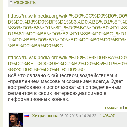
Раскрыть
https://ru.wikipedia.org/wiki/%D0%9C%D0%B0%D
D%D0%B8%D0%BF%D1%83%D0%BB%D1%8F%
%86%D0%B8%D1%8F_%D0%BC%D0%B0%D1%
D1%81%D0%BE%D0%B2%D1%8B%D0%BC_%D
1%D0%BE%D0%B7%D0%BD%D0%B0%D0%BD%
%B8%D0%B5%D0%BC
https://ru.wikipedia.org/wiki/%D0%9E%D0%BA%D
D%D0%BE_%D0%9E%D0%B2%D0%B5%D1%80
%82%D0%BE%D0%BD%D0%B0
Всё что связано с обществом,воздействием и
управлением массовым сознанием всегда будет
востребовано и использоваться определенным
сегментом в своих интересах,например в
информационных войнах.
поощрить
|
п
Хитрая жопа
03.02.2015 в 14:26:32
# 403497