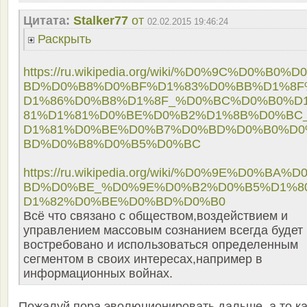
Цитата:
Stalker77
от
02.02.2015 19:46:24
Раскрыть
https://ru.wikipedia.org/wiki/%D0%9C%D0%B0%D
BD%D0%B8%D0%BF%D1%83%D0%BB%D1%8F
D1%86%D0%B8%D1%8F_%D0%BC%D0%B0%D
81%D1%81%D0%BE%D0%B2%D1%8B%D0%BC
D1%81%D0%BE%D0%B7%D0%BD%D0%B0%D
BD%D0%B8%D0%B5%D0%BC
https://ru.wikipedia.org/wiki/%D0%9E%D0%BA%D
BD%D0%BE_%D0%9E%D0%B2%D0%B5%D1%8
D1%82%D0%BE%D0%BD%D0%B0
Всё что связано с обществом,воздействием и
управлением массовым сознанием всегда будет
востребовано и использоваться определенным
сегментом в своих интересах,например в
информационных войнах.
Пожалуй пора эволюционировать дальше, а то ка