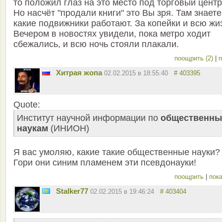
то положил глаз на это место под торговый центр
Но насчёт "продали книги" это Вы зря. Там знаете
какие подвижники работают. За копейки и всю жи
Вечером в новостях увидели, пока метро ходит
сбежались, и всю ночь стояли плакали.
поощрить (2)
|
п
Хитрая жопа
02.02.2015 в 18:55:40
# 403395
Quote:
Институт научной информации по
общественн
наукам
(ИНИОН)
Я вас умоляю, какие такие общественные науки?
Гори они синим пламенем эти псевдонауки!
поощрить
|
пока
Stalker77
02.02.2015 в 19:46:24
# 403404