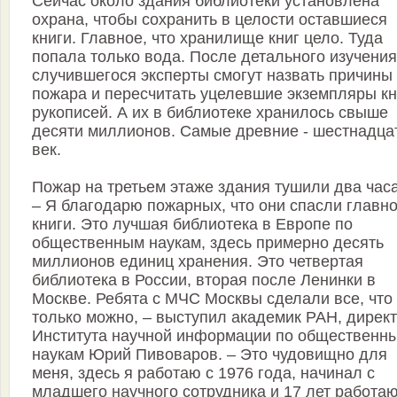
Сейчас около здания библиотеки установлена
охрана, чтобы сохранить в целости оставшиеся
книги. Главное, что хранилище книг цело. Туда
попала только вода. После детального изучения
случившегося эксперты смогут назвать причины
пожара и пересчитать уцелевшие экземпляры кн
рукописей. А их в библиотеке хранилось свыше
десяти миллионов. Самые древние - шестнадца
век.
Пожар на третьем этаже здания тушили два час
– Я благодарю пожарных, что они спасли главно
книги. Это лучшая библиотека в Европе по
общественным наукам, здесь примерно десять
миллионов единиц хранения. Это четвертая
библиотека в России, вторая после Ленинки в
Москве. Ребята с МЧС Москвы сделали все, что
только можно, – выступил академик РАН, дирек
Института научной информации по общественн
наукам Юрий Пивоваров. – Это чудовищно для
меня, здесь я работаю с 1976 года, начинал с
младшего научного сотрудника и 17 лет работа