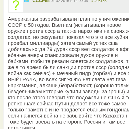
СССР88
01.02.2015 в 12:00:06
# 403136
Американцы разрабатывали план по уничтожени
СССР с 50 годов, Вьетнам (испытывали новое
оружие против ссср а так же наркотики на своих 
солдатах, но результат показал что это все хуйня
проебал миллиарды) затем самый успех сша
добилась когда 79 дурак ссср вел солдатов в афг
ебаные амеры спансировали духов оружие и
бабками чтобы те резали советских солдатиков, т
же в то время были санкции против ссср (холодн
война как сейчас) + меченый пидр (горбач) и все
ВЫЙГРАЛА, во всех снг жОпА нет света нет газа
наркомания, алкаши,безработност, (хорошо тольк
бездельникам которые купили заводы за грoши) 
кто после этого говорит что подожгли не США я т
рот кончал! сейчас Путин делает все тоже самое
только грамотно и не продается ебаным гондона
если начнется война не забывайте что Казахстан
тоже будет воевать на стороне России и там все
встретимся.