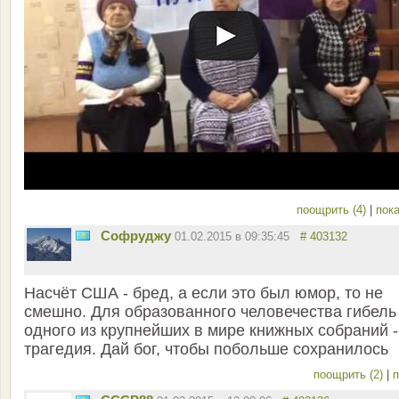
поощрить (4)
|
пока
Софруджу
01.02.2015 в 09:35:45
# 403132
Насчёт США - бред, а если это был юмор, то не
смешно. Для образованного человечества гибель
одного из крупнейших в мире книжных собраний -
трагедия. Дай бог, чтобы побольше сохранилось
поощрить (2)
|
п