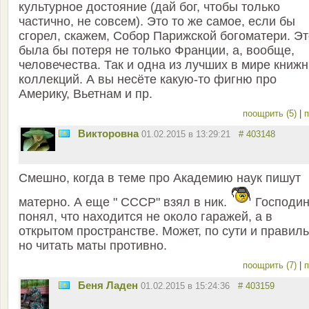
культурное достояние (дай бог, чтобы только
частично, не совсем). Это то же самое, если бы
сгорел, скажем, Собор Парижской богоматери. Эт
была бы потеря не только Франции, а, вообще,
человечества. Так и одна из лучших в мире книж
коллекций. А вы несёте какую-то фигню про
Америку, Вьетнам и пр.
поощрить (5)
|
п
Викторовна
01.02.2015 в 13:29:21
# 403148
Смешно, когда в теме про Академию наук пишут
матерно. А еще " СССР" взял в ник.
Господин
понял, что находится не около гаражей, а в
открытом пространстве. Может, по сути и правиль
но читать маты противно.
поощрить (7)
|
п
Беня Ладен
01.02.2015 в 15:24:36
# 403159