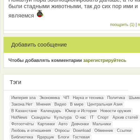
были стадными животными, так до сих пор ими и
являемся
поощрить (1)
|
п
Добавить сообщение
Чтобы добавлять комментарии
зарeгиcтрирyйтeсь
Тэги
Империя зла
Экономика
ЧП
Наука и техника
Политика
Шымк
Закона.Нет
Мнения
Видео
В мире
Центральная Азия
В Казахстане
Календарь
Юмор и Истории
Новости оружия
HotNews
Скандалы
Культура
О нас
IT
Спорт
Архив статей
Фотоотчёты
Картинки
Авто
Девчонки
Мальчики
Любовь и отношения
Опросы
Download
Обменник
Ссылки
Библиотека
Ядерщик
Блоги
Гостевая