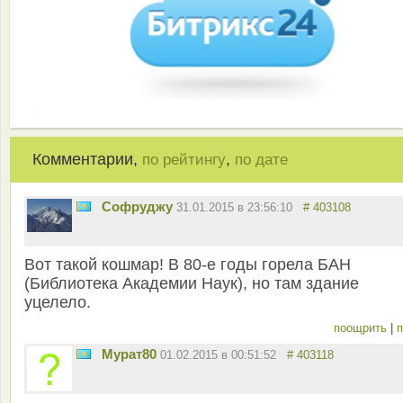
Комментарии,
,
по рейтингу
по дате
Софруджу
31.01.2015 в 23:56:10
# 403108
Вот такой кошмар! В 80-е годы горела БАН
(Библиотека Академии Наук), но там здание
уцелело.
поощрить
|
п
Мурат80
01.02.2015 в 00:51:52
# 403118