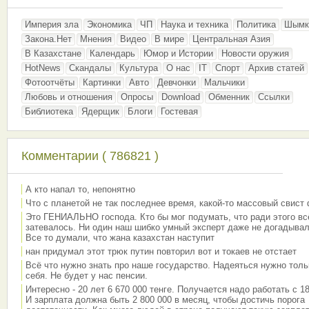
Империя зла
Экономика
ЧП
Наука и техника
Политика
Шымк
Закона.Нет
Мнения
Видео
В мире
Центральная Азия
В Казахстане
Календарь
Юмор и Истории
Новости оружия
HotNews
Скандалы
Культура
О нас
IT
Спорт
Архив статей
Фотоотчёты
Картинки
Авто
Девчонки
Мальчики
Любовь и отношения
Опросы
Download
Обменник
Ссылки
Библиотека
Ядерщик
Блоги
Гостевая
Комментарии ( 786821 )
А кто напал то, непонятно
Что с планетой не так последнее время, какой-то массовый свист
Это ГЕНИАЛЬНО господа. Кто бы мог подумать, что ради этого вс
затевалось. Ни один наш шибко умный эксперт даже не догадывал
Все то думали, что жана казахстан наступит
нан придумал этот трюк путин повторил вот и токаев не отстает
Всё что нужно знать про наше государство. Надеяться нужно толь
себя. Не будет у нас пенсии.
Интересно - 20 лет 6 670 000 тенге. Получается надо работать с 18
И зарплата должна быть 2 800 000 в месяц, чтобы достичь порога