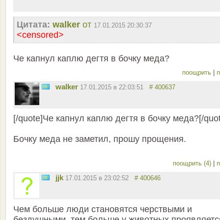
Цитата:
walker
от
17.01.2015 20:30:37
<censored>
Че капнул каплю дегтя в бочку меда?
поощрить
|
п
walker
17.01.2015 в 22:03:51
# 400637
[/quote]Че капнул каплю дегтя в бочку меда?[/quot
Бочку меда не заметил, прошу прощения.
поощрить (4)
|
п
jjk
17.01.2015 в 23:02:52
# 400646
Чем больше люди становятся черствыми и
бездушными, тем больше у животных проявляетс