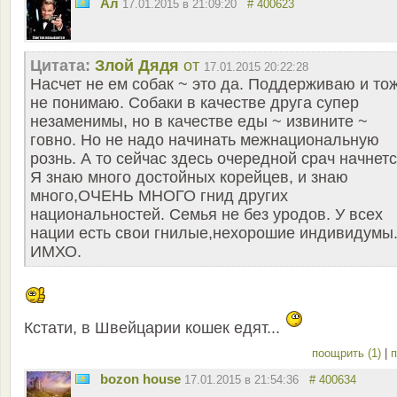
Ал
17.01.2015 в 21:09:20
# 400623
Цитата:
Злой Дядя
от
17.01.2015 20:22:28
Насчет не ем собак ~ это да. Поддерживаю и то
не понимаю. Собаки в качестве друга супер
незаменимы, но в качестве еды ~ извините ~
говно. Но не надо начинать межнациональную
рознь. А то сейчас здесь очередной срач начнетс
Я знаю много достойных корейцев, и знаю
много,ОЧЕНЬ МНОГО гнид других
национальностей. Семья не без уродов. У всех
нации есть свои гнилые,нехорошие индивидумы
ИМХО.
Кстати, в Швейцарии кошек едят...
поощрить (1)
|
п
bozon house
17.01.2015 в 21:54:36
# 400634