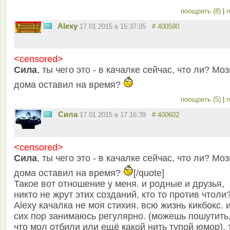
поощрить (8)
|
п
Alexy
17.01.2015 в 15:37:05
# 400590
<censored>
Сила
, ты чего это - в качалке сейчас, что ли? Моз
дома оставил на время?
поощрить (5)
|
п
Сила
17.01.2015 в 17:16:39
# 400602
<censored>
Сила
, ты чего это - в качалке сейчас, что ли? Моз
дома оставил на время?
[/quote]
Такое вот отношение у меня. и родные и друзья,
никто не жрут этих созданий, кто то против чтоли
Alexy качалка не моя стихия. всю жизнь кикбокс. 
сих пор занимаюсь регулярно. (можешь пошутить
что мол отбили или ещё какой нить тупой юмор). 