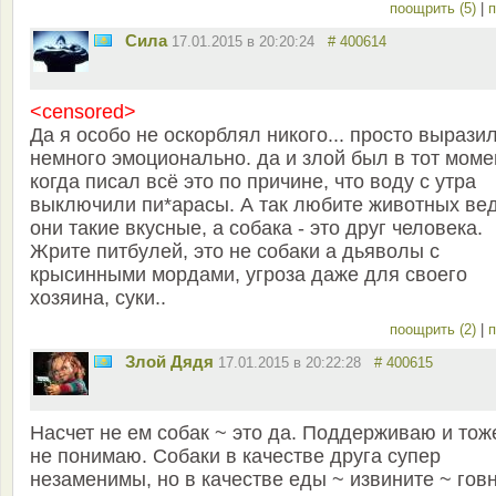
поощрить (5)
|
п
Сила
17.01.2015 в 20:20:24
# 400614
<censored>
Да я особо не оскорблял никого... просто вырази
немного эмоционально. да и злой был в тот моме
когда писал всё это по причине, что воду с утра
выключили пи*арасы. А так любите животных ве
они такие вкусные, а собака - это друг человека.
Жрите питбулей, это не собаки а дьяволы с
крысинными мордами, угроза даже для своего
хозяина, суки..
поощрить (2)
|
п
Злой Дядя
17.01.2015 в 20:22:28
# 400615
Насчет не ем собак ~ это да. Поддерживаю и тож
не понимаю. Собаки в качестве друга супер
незаменимы, но в качестве еды ~ извините ~ говн