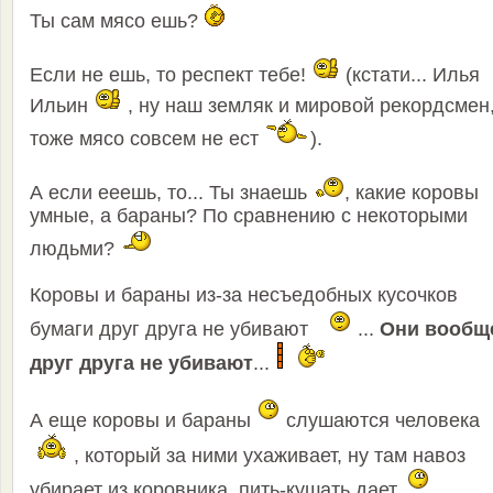
Ты сам мясо ешь?
Если не ешь, то респект тебе!
(кстати... Илья
Ильин
, ну наш земляк и мировой рекордсмен
тоже мясо совсем не ест
).
А если ееешь, то... Ты знаешь
, какие коровы
умные, а бараны? По сравнению с некоторыми
людьми?
Коровы и бараны из-за несъедобных кусочков
бумаги друг друга не убивают
...
Они вообщ
друг друга не убивают
...
А еще коровы и бараны
слушаются человека
, который за ними ухаживает, ну там навоз
убирает из коровника, пить-кушать дает.