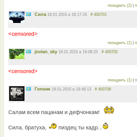
поощрить (2)
|
п
Сила
18.01.2015 в 18:17:24
# 400701
<censored>
поощрить (1)
|
п
jovian_sky
18.01.2015 в 19:08:25
# 400705
<censored>
поощрить (1)
|
п
Гопник
18.01.2015 в 19:48:13
# 400708
Салам всем пацанам и дефчонкам!
Сила, братуха,
пиздец ты кадр...