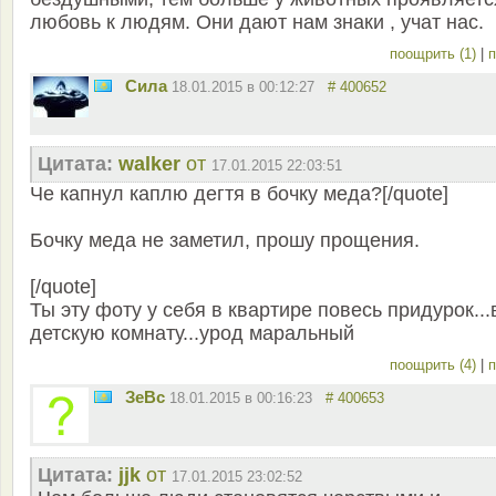
любовь к людям. Они дают нам знаки , учат нас.
поощрить (1)
|
п
Сила
18.01.2015 в 00:12:27
# 400652
Цитата:
walker
от
17.01.2015 22:03:51
Че капнул каплю дегтя в бочку меда?[/quote]
Бочку меда не заметил, прошу прощения.
[/quote]
Ты эту фоту у себя в квартире повесь придурок...
детскую комнату...урод маральный
поощрить (4)
|
п
ЗеВс
18.01.2015 в 00:16:23
# 400653
Цитата:
jjk
от
17.01.2015 23:02:52