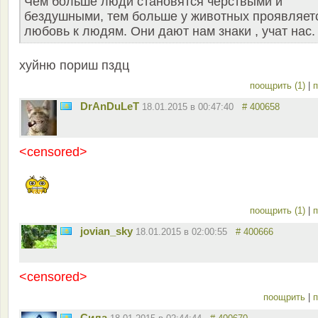
Чем больше люди становятся черствыми и
бездушными, тем больше у животных проявляет
любовь к людям. Они дают нам знаки , учат нас.
хуйню пориш пздц
поощрить (1)
|
п
DrAnDuLeT
18.01.2015 в 00:47:40
# 400658
<censored>
поощрить (1)
|
п
jovian_sky
18.01.2015 в 02:00:55
# 400666
<censored>
поощрить
|
п
Сила