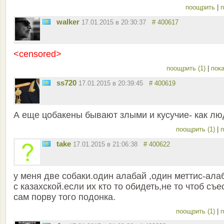
поощрить
|
п
walker
17.01.2015 в 20:30:37
# 400617
<censored>
поощрить (1)
|
пока
ss720
17.01.2015 в 20:39:45
# 400619
А еще цобакены бывают злыми и кусучие- как лю
поощрить (1)
|
п
take
17.01.2015 в 21:06:38
# 400622
у меня две собаки.один алабай ,один меттис-ала
с казахской.если их кто то обидеть,не то чтоб съес
сам порву того подонка.
поощрить (1)
|
п