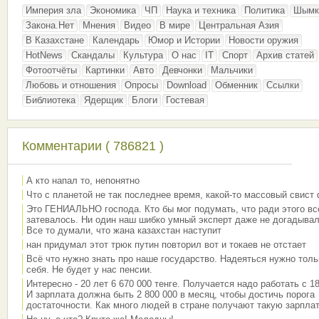
Империя зла
Экономика
ЧП
Наука и техника
Политика
Шымк
Закона.Нет
Мнения
Видео
В мире
Центральная Азия
В Казахстане
Календарь
Юмор и Истории
Новости оружия
HotNews
Скандалы
Культура
О нас
IT
Спорт
Архив статей
Фотоотчёты
Картинки
Авто
Девчонки
Мальчики
Любовь и отношения
Опросы
Download
Обменник
Ссылки
Библиотека
Ядерщик
Блоги
Гостевая
Комментарии ( 786821 )
А кто напал то, непонятно
Что с планетой не так последнее время, какой-то массовый свист
Это ГЕНИАЛЬНО господа. Кто бы мог подумать, что ради этого вс
затевалось. Ни один наш шибко умный эксперт даже не догадывал
Все то думали, что жана казахстан наступит
нан придумал этот трюк путин повторил вот и токаев не отстает
Всё что нужно знать про наше государство. Надеяться нужно толь
себя. Не будет у нас пенсии.
Интересно - 20 лет 6 670 000 тенге. Получается надо работать с 18
И зарплата должна быть 2 800 000 в месяц, чтобы достичь порога
достаточности. Как много людей в стране получают такую зарплат