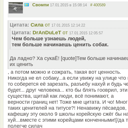
Свомпи
17.01.2015 в 15:08:14
# 400589
Цитата:
Сила
от
17.01.2015 12:14:22
Цитата:
DrAnDuLeT
от
17.01.2015 12:05:57
Чем больше узнаешь людей,
тем больше начинаешь ценить собак.
Да ладно? Ха сукаЁ! [quote]Тем больше начинае
их ценить
, а потом можно и сожрать, такая вот ценность.
Никогда не ел собаку...а если увижу на улице что 
то соберется её зарезать, разъебу нахуй и будь ч
будет... друг человека... кто бы блять гооврил, эти
существа, щитай как люди, всё понимают, а
верности границ нет! Тоже мне цитата. И чо! Мно
таких ценителей на титусе?! Ненавижу пёсаедов,
кафешку эту около 9 школы корейскую сжёг бы н
хуй...вместе с этими корейцами конченными![/да 
полегче силач