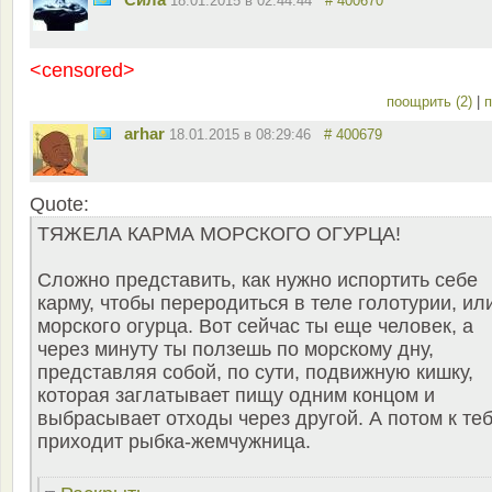
18.01.2015 в 02:44:44
# 400670
<censored>
поощрить (2)
|
п
arhar
18.01.2015 в 08:29:46
# 400679
Quote:
ТЯЖЕЛА КАРМА МОРСКОГО ОГУРЦА!
Сложно представить, как нужно испортить себе
карму, чтобы переродиться в теле голотурии, ил
морского огурца. Вот сейчас ты еще человек, а
через минуту ты ползешь по морскому дну,
представляя собой, по сути, подвижную кишку,
которая заглатывает пищу одним концом и
выбрасывает отходы через другой. А потом к те
приходит рыбка-жемчужница.