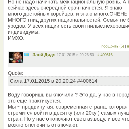
Но не надо начинать межнациональную рознь. А 
сейчас здесь очередной срач начнется. Я знаю
много достойных корейцев, и знаю много,ОЧЕНЬ
МНОГО гнид других национальностей. Семья не 
уродов. У всех нации есть свои гнилые,нехороши
индивидумы.
ИМХО.
поощрить (5)
|
п
Злой Дядя
17.01.2015 в 20:26:50
# 400616
Quote:
Сила 17.01.2015 в 20:20:24 #400614
Воду говоришь выключили ? Это да, у нас в горо
это еще практикуется.
Мы ~ продвинутая, современная страна, которая
стремится войти в десятку (или 20ку ) самых луч
стран. Но у нас отключяют свет,газ,воду, и все чт
можно отключить отключают.