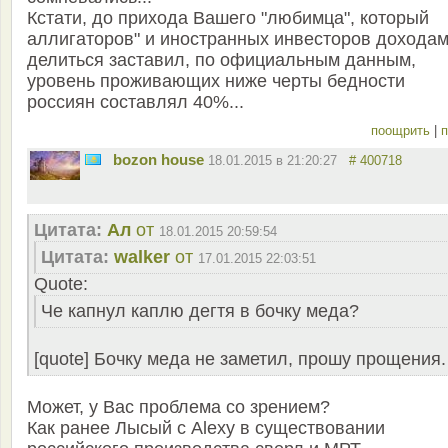
Кстати, до прихода Вашего "любимца", который
аллигаторов" и иностранных инвесторов дохода
делиться заставил, по официальным данным,
уровень проживающих ниже черты бедности
россиян составлял 40%...
поощрить
|
п
bozon house
18.01.2015 в 21:20:27
# 400718
Цитата:
Ал
от
18.01.2015 20:59:54
Цитата:
walker
от
17.01.2015 22:03:51
Quote:
Че капнул каплю дегтя в бочку меда?
[quote] Бочку меда не заметил, прошу прощения.
Может, у Вас проблема со зрением?
Как ранее Лысый с Alexy в существовании