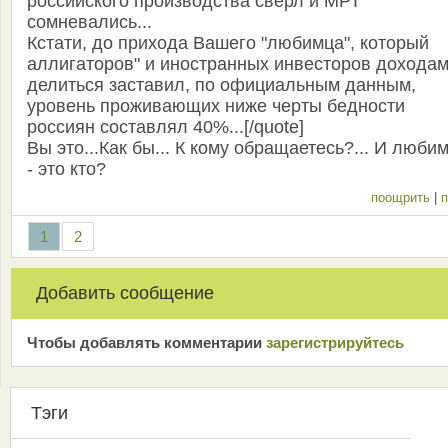
российского производства сверл и МРТ
сомневались...
Кстати, до прихода Вашего "любимца", который
аллигаторов" и иностранных инвесторов дохода
делиться заставил, по официальным данным,
уровень проживающих ниже черты бедности
россиян составлял 40%...[/quote]
Вы это...Как бы... К кому обращаетесь?... И люби
- это кто?
поощрить
|
п
1
2
Добавить сообщение
Чтобы добавлять комментарии
зарeгиcтрирyйтeсь
Тэги