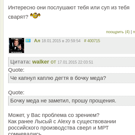
Интересно они послушают тебя или суп из тебя
сварят?
поощрить (4)
|
п
Ал
18.01.2015 в 20:59:54
# 400715
Цитата:
walker
от
17.01.2015 22:03:51
Quote:
Че капнул каплю дегтя в бочку меда?
Quote:
Бочку меда не заметил, прошу прощения.
Может, у Вас проблема со зрением?
Как ранее Лысый с Alexy в существовании
российского производства сверл и МРТ
сомневались...