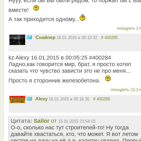
Нууу, если бы Вы были рядом, то поржал бы с В
вместе!
А так приходится одному...
поощрить
|
п
Снайпер
16.01.2015 в 00:10:32
# 400285
kz Alexy 16.01.2015 в 00:05:25 #400284
Ладно,как говорится мир, брат, я просто хотел
сказать что чувство зависти это не про меня...
Просто я сторонник железобетона.
поощрить (1)
|
п
Alexy
16.01.2015 в 00:16:30
# 400288
Цитата:
Sailor
от
15.01.2015 23:54:03
О-о, сколько нас тут строителей-то! Ну тогда
давайте хвастаться, кто, что может. Я вот летом
сестре на дачу на её д.р. калитку сварил. Первы