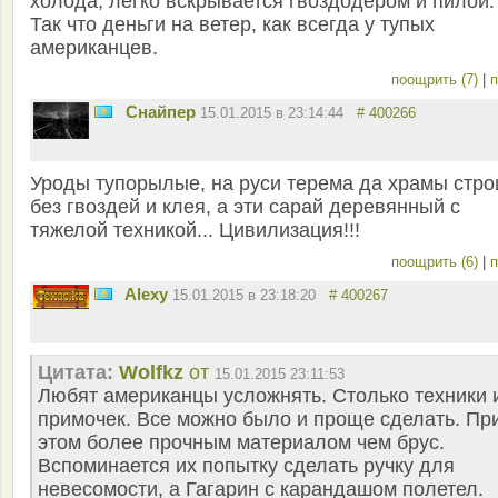
холода, легко вскрывается гвоздодером и пилой.
Так что деньги на ветер, как всегда у тупых
американцев.
поощрить (7)
|
п
Снайпер
15.01.2015 в 23:14:44
# 400266
Уроды тупорылые, на руси терема да храмы стро
без гвоздей и клея, а эти сарай деревянный с
тяжелой техникой... Цивилизация!!!
поощрить (6)
|
п
Alexy
15.01.2015 в 23:18:20
# 400267
Цитата:
Wolfkz
от
15.01.2015 23:11:53
Любят американцы усложнять. Столько техники 
примочек. Все можно было и проще сделать. Пр
этом более прочным материалом чем брус.
Вспоминается их попытку сделать ручку для
невесомости, а Гагарин с карандашом полетел.