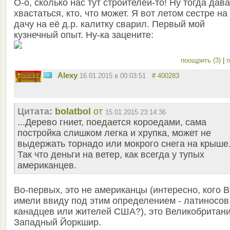
О-о, сколько нас тут строителей-то! Ну тогда дав
хвастаться, кто, что может. Я вот летом сестре на
дачу на её д.р. калитку сварил. Первый мой
кузнечный опыт. Ну-ка зацените:
поощрить (3)
|
п
Alexy
16.01.2015 в 00:03:51
# 400283
Цитата:
bolatbol
от
15.01.2015 23:14:36
...Дерево гниет, поедается короедами, сама
постройка слишком легка и хрупка, может не
выдержать торнадо или мокрого снега на крыше
Так что деньги на ветер, как всегда у тупых
американцев.
Во-первых, это не американцы (интересно, кого 
имели ввиду под этим определением - латиносов
канадцев или жителей США?), это Великобритани
Западный Йоркшир.