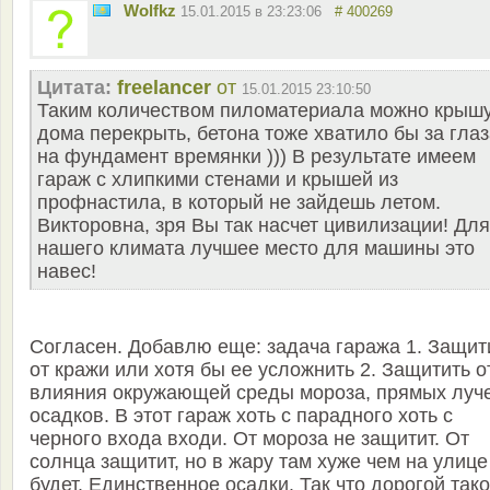
Wolfkz
15.01.2015 в 23:23:06
# 400269
Цитата:
freelancer
от
15.01.2015 23:10:50
Таким количеством пиломатериала можно крыш
дома перекрыть, бетона тоже хватило бы за глаз
на фундамент времянки ))) В результате имеем
гараж с хлипкими стенами и крышей из
профнастила, в который не зайдешь летом.
Викторовна, зря Вы так насчет цивилизации! Для
нашего климата лучшее место для машины это
навес!
Согласен. Добавлю еще: задача гаража 1. Защит
от кражи или хотя бы ее усложнить 2. Защитить о
влияния окружающей среды мороза, прямых луче
осадков. В этот гараж хоть с парадного хоть с
черного входа входи. От мороза не защитит. От
солнца защитит, но в жару там хуже чем на улице
будет. Единственное осадки. Так что дорогой так