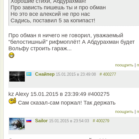
Хорошие стихи, Абдурахман!
Про зависть пишешь ты и про обман
Но это все алексий не про нас
Садись, поставил 5 за копипаст!
Про обман я ничего не говорил, уважаемый
"белостишный" рифмоплёт! А Абдурахман будет
Вольфу строить гараж...
поощрить
|
п
Снайпер
15.01.2015 в 23:49:08
# 400277
kz Alexy 15.01.2015 в 23:39:49 #400275
Сам сказал-сам поржал! Так держать
поощрить
|
п
Sailor
15.01.2015 в 23:54:03
# 400279