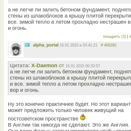
а не легче ли залить бетоном фундамент, поднят
стены из шлакоблоков а крышу плитой перекрыти
все. зимой тепло а летом прохладно нестрашен 
и огонь.
поощрить (3)
|
п
alpha_portal
16.01.2015 в 03:41:21
# 400292
Цитата:
X-Daemon
от
16.01.2015 00:33:57
а не легче ли залить бетоном фундамент, подня
стены из шлакоблоков а крышу плитой перекрыт
и все. зимой тепло а летом прохладно нестраше
вор и огонь.
Ну это конечно практичнее будет. Но этот вариант
может предложить только человек живущий на
постсоветском пространстве
В Англии так никогда не сделают. Это же Англия.
Они даже фальш-ставни прикрутили чтобы краси