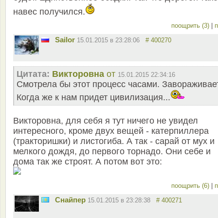
навес получился.
поощрить (3)
|
п
Sailor
15.01.2015 в 23:28:06
# 400270
Цитата:
Викторовна
от
15.01.2015 22:34:16
Смотрела бы этот процесс часами. Завораживает
Когда же к нам придет цивилизация...
Викторовна, для себя я тут ничего не увидел
интересного, кроме двух вещей - катерпиллера
(тракторишки) и листогиба. А так - сарай от мух и
мелкого дождя, до первого торнадо. Они себе и
дома так же строят. А потом вот это:
поощрить (6)
|
п
Снайпер
15.01.2015 в 23:28:38
# 400271