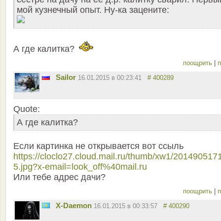
мой кузнечный опыт. Ну-ка зацените:
А где калитка?
поощрить
|
п
Sailor
16.01.2015 в 00:23:41
# 400289
Quote:
А где калитка?
Если картинка не открывается вот ссыль
https://cloclo27.cloud.mail.ru/thumb/xw1/201490517
5.jpg?x-email=look_off%40mail.ru
Или тебе адрес дачи?
поощрить
|
п
X-Daemon
16.01.2015 в 00:33:57
# 400290