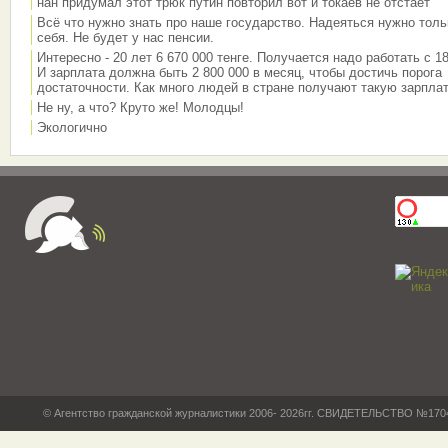
нан придумал этот трюк путин повторил вот и токаев не отстает
Всё что нужно знать про наше государство. Надеяться нужно толь
себя. Не будет у нас пенсии.
Интересно - 20 лет 6 670 000 тенге. Получается надо работать с 18
И зарплата должна быть 2 800 000 в месяц, чтобы достичь порога
достаточности. Как много людей в стране получают такую зарплат
Не ну, а что? Круто же! Молодцы!
Экологично
© Агентство гражданской журналистики 2006- 2026гг. СВИДЕТЕЛЬСТВО №17