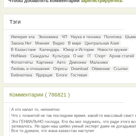
Чтобы добавлять комментарии
зарeгиcтрирyйтeсь
Тэги
Империя зла
Экономика
ЧП
Наука и техника
Политика
Шымк
Закона.Нет
Мнения
Видео
В мире
Центральная Азия
В Казахстане
Календарь
Юмор и Истории
Новости оружия
HotNews
Скандалы
Культура
О нас
IT
Спорт
Архив статей
Фотоотчёты
Картинки
Авто
Девчонки
Мальчики
Любовь и отношения
Опросы
Download
Обменник
Ссылки
Библиотека
Ядерщик
Блоги
Гостевая
Комментарии ( 786821 )
А кто напал то, непонятно
Что с планетой не так последнее время, какой-то массовый свист
Это ГЕНИАЛЬНО господа. Кто бы мог подумать, что ради этого вс
затевалось. Ни один наш шибко умный эксперт даже не догадывал
Все то думали, что жана казахстан наступит