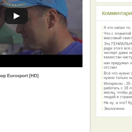
Комментарии
А кто напал то,
Что с планетой
массовый свис
Это ГЕНИАЛЬНО 
ради этого всё
эксперт даже н
казахстан наст
нан придумал э
отстает
Всё что нужно 
зор Eurosport [HD]
нужно только на
Интересно - 20 
работать с 18 л
месяц, чтобы д
людей в стране
Не ну, а что? 
Экологично