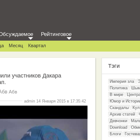
Обсуждаемое
Рейтинговое
ца
Месяц
Квартал
Тэги
или участников Дакара
ап.
Империя зла
Политика
Шым
Абв
Абв
В мире
Центр
admin 14 Января 2015 в 17:35:42
Юмор и Истори
Скандалы
Кул
Архив статей
Девчонки
Мал
Download
Обм
Блоги
Гостева