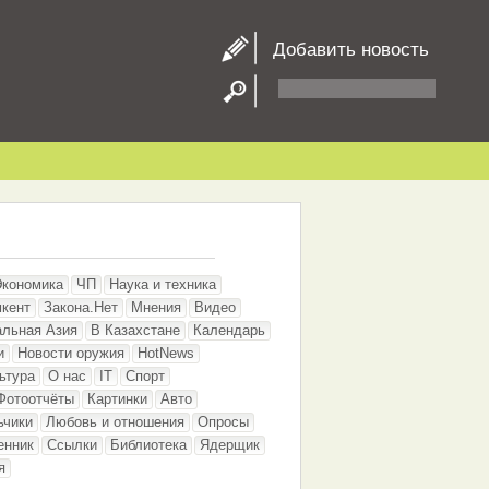
Добавить новость
Экономика
ЧП
Наука и техника
кент
Закона.Нет
Мнения
Видео
альная Азия
В Казахстане
Календарь
и
Новости оружия
HotNews
ьтура
О нас
IT
Спорт
Фотоотчёты
Картинки
Авто
ьчики
Любовь и отношения
Опросы
енник
Ссылки
Библиотека
Ядерщик
я