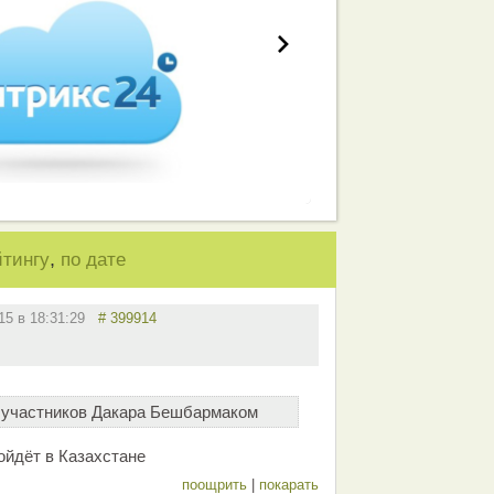
,
йтингу
по дате
015 в 18:31:29
# 399914
 участников Дакара Бешбармаком
ойдёт в Казахстане
поощрить
|
покарать