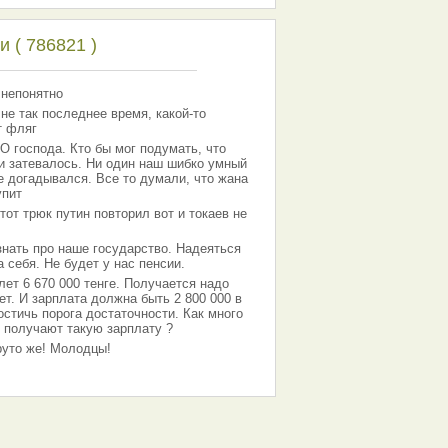
 ( 786821 )
 непонятно
 не так последнее время, какой-то
т фляг
господа. Кто бы мог подумать, что
 и затевалось. Ни один наш шибко умный
е догадывался. Все то думали, что жана
упит
тот трюк путин повторил вот и токаев не
знать про наше государство. Надеяться
 себя. Не будет у нас пенсии.
лет 6 670 000 тенге. Получается надо
ет. И зарплата должна быть 2 800 000 в
остичь порога достаточности. Как много
 получают такую зарплату ?
Круто же! Молодцы!