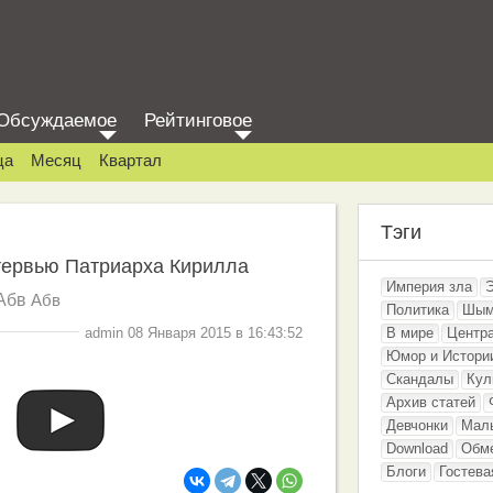
Обсуждаемое
Рейтинговое
ца
Месяц
Квартал
Тэги
тервью Патриарха Кирилла
Империя зла
Абв
Абв
Политика
Шым
admin 08 Января 2015 в 16:43:52
В мире
Центр
Юмор и Истори
Скандалы
Кул
Архив статей
Девчонки
Мал
Download
Обм
Блоги
Гостева