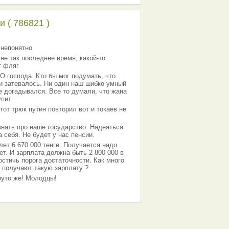
 ( 786821 )
 непонятно
 не так последнее время, какой-то
т фляг
господа. Кто бы мог подумать, что
 и затевалось. Ни один наш шибко умный
е догадывался. Все то думали, что жана
упит
тот трюк путин повторил вот и токаев не
знать про наше государство. Надеяться
 себя. Не будет у нас пенсии.
лет 6 670 000 тенге. Получается надо
ет. И зарплата должна быть 2 800 000 в
остичь порога достаточности. Как много
 получают такую зарплату ?
Круто же! Молодцы!