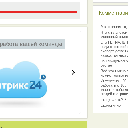
Комментарии
А кто напал то,
Что с планетой
массовый свис
Это ГЕНИАЛЬНО 
работа вашей команды
ради этого всё
эксперт даже н
казахстан наст
нан придумал э
отстает
Всё что нужно 
нужно только на
Интересно - 20 
работать с 18 л
месяц, чтобы д
людей в стране
Не ну, а что? 
Экологично