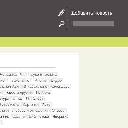
Добавить новость
Экономика
ЧП
Наука и техника
кент
Закона.Нет
Мнения
Видео
альная Азия
В Казахстане
Календарь
и
Новости оружия
HotNews
ьтура
О нас
IT
Спорт
Фотоотчёты
Картинки
Авто
ьчики
Любовь и отношения
Опросы
енник
Ссылки
Библиотека
Ядерщик
я