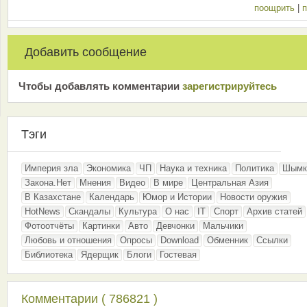
поощрить
|
п
Добавить сообщение
Чтобы добавлять комментарии
зарeгиcтрирyйтeсь
Тэги
Империя зла
Экономика
ЧП
Наука и техника
Политика
Шымк
Закона.Нет
Мнения
Видео
В мире
Центральная Азия
В Казахстане
Календарь
Юмор и Истории
Новости оружия
HotNews
Скандалы
Культура
О нас
IT
Спорт
Архив статей
Фотоотчёты
Картинки
Авто
Девчонки
Мальчики
Любовь и отношения
Опросы
Download
Обменник
Ссылки
Библиотека
Ядерщик
Блоги
Гостевая
Комментарии ( 786821 )