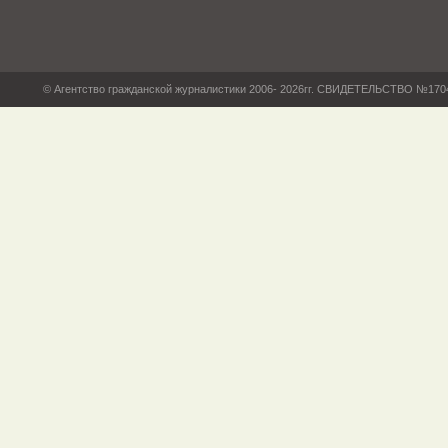
© Агентство гражданской журналистики 2006- 2026гг. СВИДЕТЕЛЬСТВО №17