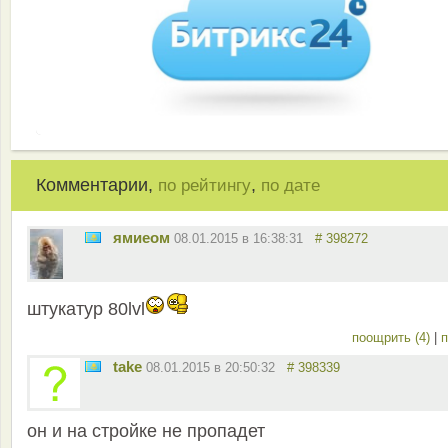
Комментарии,
,
по рейтингу
по дате
ямиеом
08.01.2015 в 16:38:31
# 398272
штукатур 80lvl
поощрить (4)
|
п
take
08.01.2015 в 20:50:32
# 398339
он и на стройке не пропадет