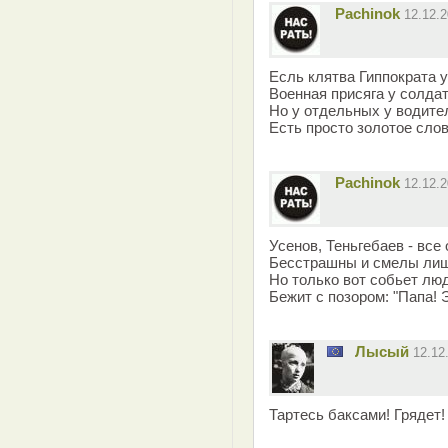
Pachinok
12.12.
Есль клятва Гиппократа у
Военная присяга у солдат
Но у отдельных у водите
Есть просто золотое сло
Pachinok
12.12.
Усенов, Теньгебаев - все 
Бесстрашны и смелы лиш
Но только вот собьет лю
Бежит с позором: "Папа! Эт
Лысый
12.12
Тартесь баксами! Грядет!