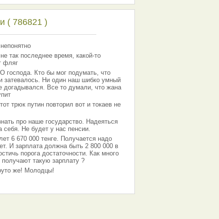
 ( 786821 )
 непонятно
 не так последнее время, какой-то
т фляг
господа. Кто бы мог подумать, что
 и затевалось. Ни один наш шибко умный
е догадывался. Все то думали, что жана
упит
тот трюк путин повторил вот и токаев не
знать про наше государство. Надеяться
 себя. Не будет у нас пенсии.
лет 6 670 000 тенге. Получается надо
ет. И зарплата должна быть 2 800 000 в
остичь порога достаточности. Как много
 получают такую зарплату ?
Круто же! Молодцы!