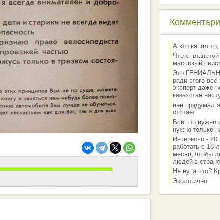
Комментарии
А кто напал то,
Что с планетой
массовый свис
Это ГЕНИАЛЬНО 
ради этого всё
эксперт даже н
казахстан наст
нан придумал э
отстает
Всё что нужно 
нужно только на
Интересно - 20 
работать с 18 л
месяц, чтобы д
людей в стране
Не ну, а что? 
Экологично