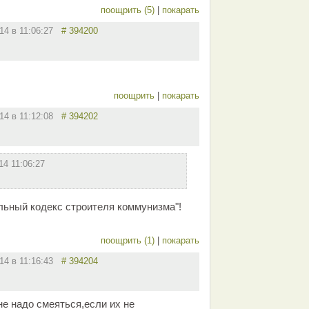
поощрить (5)
|
покарать
014 в 11:06:27
# 394200
поощрить
|
покарать
014 в 11:12:08
# 394202
14 11:06:27
ьный кодекс строителя коммунизма"!
поощрить (1)
|
покарать
014 в 11:16:43
# 394204
е надо смеяться,если их не