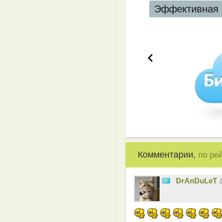
Эффективная 
Комментарии,
по ре
DrAnDuLeT