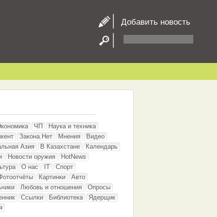
Добавить новость
Экономика
ЧП
Наука и техника
кент
Закона.Нет
Мнения
Видео
альная Азия
В Казахстане
Календарь
и
Новости оружия
HotNews
ьтура
О нас
IT
Спорт
Фотоотчёты
Картинки
Авто
ьчики
Любовь и отношения
Опросы
енник
Ссылки
Библиотека
Ядерщик
я