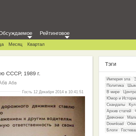
Обсуждаемое
Рейтинговое
ца
Месяц
Квартал
Тэги
ю СССР, 1989 г.
Империя зла
Абв
Абв
Политика
Шым
Гость 12 Декабря 2014 в 10:41:51
В мире
Центр
Юмор и Истори
Скандалы
Кул
Архив статей
Девчонки
Мал
Download
Обм
Блоги
Гостева