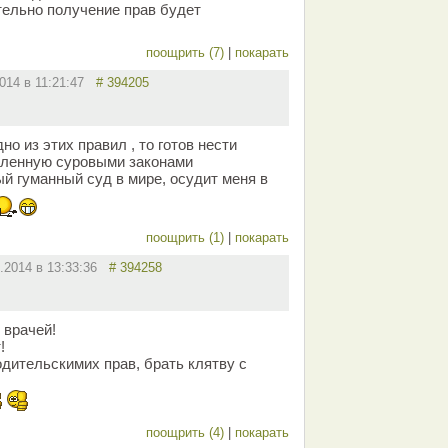
ельно получение прав будет
поощрить (7)
|
покарать
2014 в 11:21:47
# 394205
но из этих правил , то готов нести
вленную суровыми законами
й гуманный суд в мире, осудит меня в
поощрить (1)
|
покарать
2.2014 в 13:33:36
# 394258
 врачей!
!
дительскимих прав, брать клятву с
поощрить (4)
|
покарать