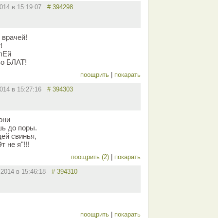
2014 в 15:19:07
# 394298
 врачей!
!
лЕй
во БЛАТ!
поощрить
|
покарать
2014 в 15:27:16
# 394303
они
ь до поры.
дей свинья,
 не я"!!!
поощрить (2)
|
покарать
.2014 в 15:46:18
# 394310
поощрить
|
покарать