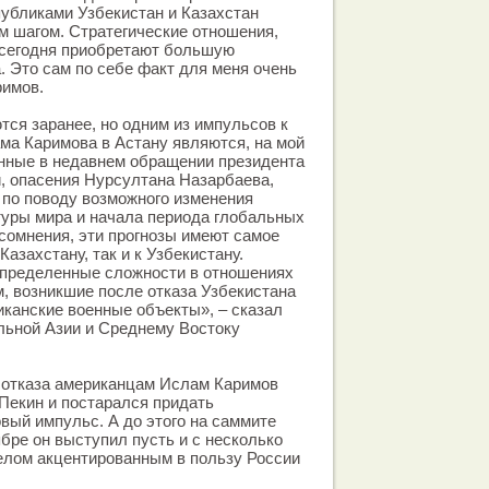
убликами Узбекистан и Казахстан
 шагом. Стратегические отношения,
 сегодня приобретают большую
. Это сам по себе факт для меня очень
римов.
тся заранее, но одним из импульсов к
ма Каримова в Астану являются, на мой
енные в недавнем обращении президента
и, опасения Нурсултана Назарбаева,
 по поводу возможного изменения
уры мира и начала периода глобальных
 сомнения, эти прогнозы имеют самое
Казахстану, так и к Узбекистану.
определенные сложности в отношениях
, возникшие после отказа Узбекистана
иканские военные объекты», – сказал
льной Азии и Среднему Востоку
 отказа американцам Ислам Каримов
 Пекин и постарался придать
вый импульс. А до этого на саммите
ре он выступил пусть и с несколько
елом акцентированным в пользу России