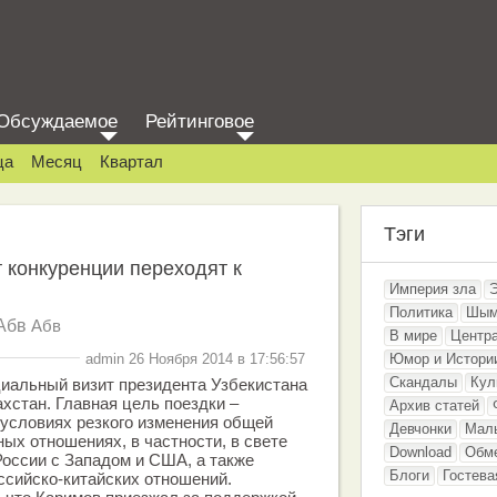
Обсуждаемое
Рейтинговое
ца
Месяц
Квартал
Тэги
т конкуренции переходят к
Империя зла
Политика
Шым
Абв
Абв
В мире
Центр
admin 26 Ноября 2014 в 17:56:57
Юмор и Истори
Скандалы
Кул
иальный визит президента Узбекистана
хстан. Главная цель поездки –
Архив статей
 условиях резкого изменения общей
Девчонки
Мал
ых отношениях, в частности, в свете
Download
Обм
оссии с Западом и США, а также
Блоги
Гостева
ссийско-китайских отношений.