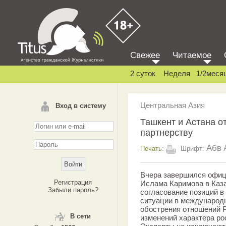
Свежее
Читаемое
2 суток
Неделя
1/2меся
Центральная Азия
Вход в систему
Ташкент и Астана о
партнерству
Абв
Печать:
Шрифт:
Вчера завершился офиц
Регистрация
Ислама Каримова в Каза
Забыли пароль?
согласование позиций в
ситуации в международн
обострения отношений Р
В сети
изменений характера ро