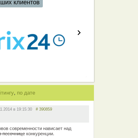
,
йтингу
по дате
11.2014 в 19:15:30
# 390859
зовов современности нависает над
 в песочнице
конкуренции.