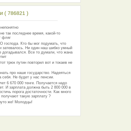
 ( 786821 )
 непонятно
 не так последнее время, какой-то
т фляг
господа. Кто бы мог подумать, что
 и затевалось. Ни один наш шибко умный
е догадывался. Все то думали, что жана
упит
тот трюк путин повторил вот и токаев не
знать про наше государство. Надеяться
 себя. Не будет у нас пенсии.
лет 6 670 000 тенге. Получается надо
ет. И зарплата должна быть 2 800 000 в
остичь порога достаточности. Как много
 получают такую зарплату ?
Круто же! Молодцы!