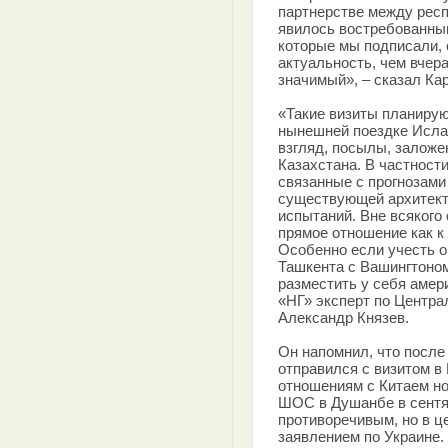
партнерстве между респ
явилось востребованным
которые мы подписали,
актуальность, чем вчера
значимый», – сказал Ка
«Такие визиты планирую
нынешней поездке Исла
взгляд, посылы, залож
Казахстана. В частност
связанные с прогнозами
существующей архитект
испытаний. Вне всякого
прямое отношение как к 
Особенно если учесть 
Ташкента с Вашингтоном
разместить у себя амер
«НГ» эксперт по Центра
Александр Князев.
Он напомнил, что после
отправился с визитом в
отношениям с Китаем но
ШОС в Душанбе в сентяб
противоречивым, но в ц
заявлением по Украине.