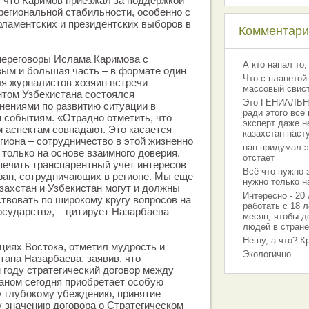
 что Каримов приезжал за поддержкой
региональной стабильности, особенно с
ламентских и президентских выборов в
Комментарии
переговоры Ислама Каримова с
А кто напал то,
ым и большая часть – в формате один
Что с планетой
ля журналистов хозяин встречи
массовый свис
нтом Узбекистана состоялся
Это ГЕНИАЛЬНО 
нениями по развитию ситуации в
ради этого всё
 событиям. «Отрадно отметить, что
эксперт даже н
 аспектам совпадают. Это касается
казахстан наст
гиона – сотрудничество в этой жизненно
нан придумал э
только на основе взаимного доверия.
отстает
ечить транспарентный учет интересов
Всё что нужно 
ран, сотрудничающих в регионе. Мы еще
нужно только на
азахстан и Узбекистан могут и должны
Интересно - 20 
вовать по широкому кругу вопросов на
работать с 18 л
государств», – цитирует Назарбаева
месяц, чтобы д
людей в стране
Не ну, а что? 
циях Востока, отметил мудрость и
Экологично
ана Назарбаева, заявив, что
году стратегический договор между
аном сегодня приобретает особую
у глубокому убеждению, принятие
у значению договора о Стратегическом