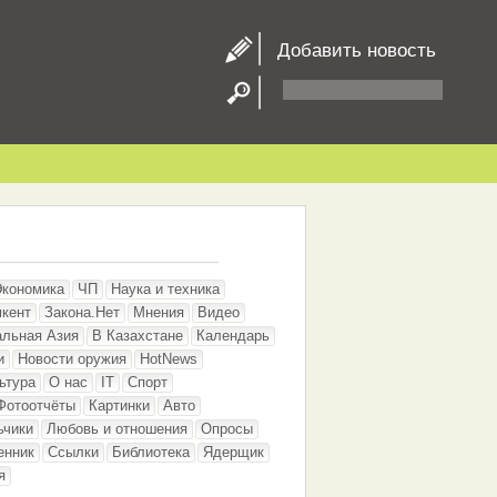
Добавить новость
Экономика
ЧП
Наука и техника
кент
Закона.Нет
Мнения
Видео
альная Азия
В Казахстане
Календарь
и
Новости оружия
HotNews
ьтура
О нас
IT
Спорт
Фотоотчёты
Картинки
Авто
ьчики
Любовь и отношения
Опросы
енник
Ссылки
Библиотека
Ядерщик
я