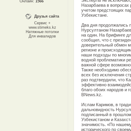
Эксперты не исключают,
Онлайн:
1566
Назарбаева в вопросах 
учетом предстоящих пар
Узбекистане.
Друзья сайта
Сервис +
Два дня продолжались 
www.stimeks.kz
Нурсултаном Назарбаев
Натяжные потолки
на один. На брифинге д
Для инвалидов
сообщил, что с президе
доверительный обмен м
регионе и происходящим
наши подходы по многим
водной проблематики ре
важной сфере возможно 
Также необходимо обесп
всех без исключения ст
раз подтвердили, что К
эффективно взаимодейст
благо обоих народов и 
BNews.kz.
Ислам Каримов, в тради
дальновидность Нурсулт
подписанный в прошлом 
Узбекистаном и Казахст
значимость. «По нашем
исторического по своем