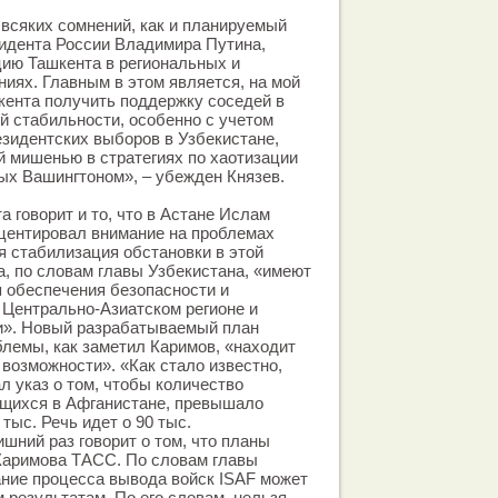
 всяких сомнений, как и планируемый
зидента России Владимира Путина,
цию Ташкента в региональных и
ях. Главным в этом является, на мой
кента получить поддержку соседей в
й стабильности, особенно с учетом
зидентских выборов в Узбекистане,
 мишенью в стратегиях по хаотизации
ых Вашингтоном», – убежден Князев.
а говорит и то, что в Астане Ислам
центировал внимание на проблемах
 стабилизация обстановки в этой
а, по словам главы Узбекистана, «имеют
 обеспечения безопасности и
 Центрально-Азиатском регионе и
ми». Новый разрабатываемый план
лемы, как заметил Каримов, «находит
 возможности». «Как стало известно,
 указ о том, чтобы количество
щихся в Афганистане, превышало
тыс. Речь идет о 90 тыс.
шний раз говорит о том, что планы
 Каримова ТАСС. По словам главы
ние процесса вывода войск ISAF может
 результатам. По его словам, нельзя