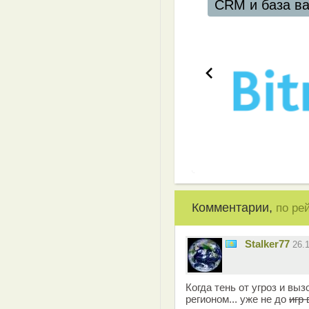
ваших клиентов
Комментарии,
по ре
Stalker77
26.
Когда тень от угроз и вы
регионом... уже не до
игр