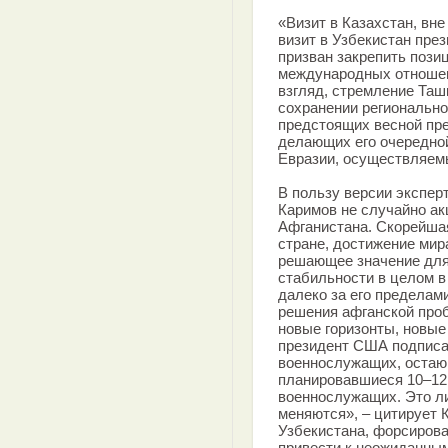
«Визит в Казахстан, вне
визит в Узбекистан пре
призван закрепить пози
международных отношени
взгляд, стремление Таш
сохранении регионально
предстоящих весной пре
делающих его очередной
Евразии, осуществляем
В пользу версии эксперт
Каримов не случайно ак
Афганистана. Скорейшая
стране, достижение мир
решающее значение для
стабильности в целом в
далеко за его предела
решения афганской проб
новые горизонты, новые
президент США подписал
военнослужащих, остаю
планировавшиеся 10–12 
военнослужащих. Это ли
меняются», – цитирует
Узбекистана, форсирова
привести к неожиданным