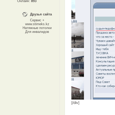
Онлайн:
893
Друзья сайта
Сервис +
www.stimeks.kz
Натяжные потолки
Для инвалидов
[/div]