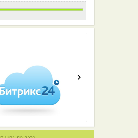
работа вашей команды
,
йтингу
по дате