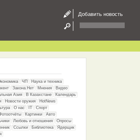
Добавить новость
Экономика
ЧП
Наука и техника
кент
Закона.Нет
Мнения
Видео
альная Азия
В Казахстане
Календарь
и
Новости оружия
HotNews
ьтура
О нас
IT
Спорт
Фотоотчёты
Картинки
Авто
ьчики
Любовь и отношения
Опросы
енник
Ссылки
Библиотека
Ядерщик
я