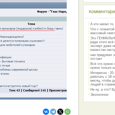
Комментарии
А кто напал то,
Что с планетой
массовый свис
Это ГЕНИАЛЬНО 
ради этого всё
эксперт даже н
казахстан наст
нан придумал э
отстает
Всё что нужно 
нужно только на
Интересно - 20 
работать с 18 л
месяц, чтобы д
людей в стране
Не ну, а что? 
Экологично