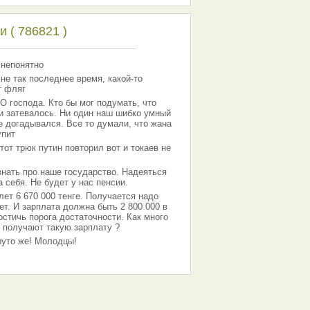
 ( 786821 )
 непонятно
 не так последнее время, какой-то
т фляг
господа. Кто бы мог подумать, что
 и затевалось. Ни один наш шибко умный
е догадывался. Все то думали, что жана
упит
тот трюк путин повторил вот и токаев не
знать про наше государство. Надеяться
 себя. Не будет у нас пенсии.
лет 6 670 000 тенге. Получается надо
ет. И зарплата должна быть 2 800 000 в
остичь порога достаточности. Как много
 получают такую зарплату ?
Круто же! Молодцы!