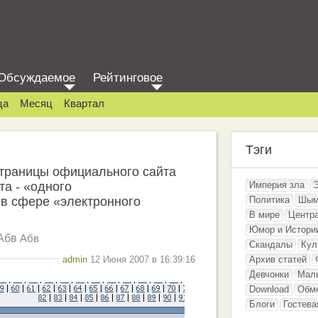
Обсуждаемое
Рейтинговое
ца
Месяц
Квартал
Тэги
страницы официального сайта
та - «одного
Империя зла
 в сфере «электронного
Политика
Шым
В мире
Центр
Юмор и Истори
Абв
Абв
Скандалы
Кул
admin
12 Июня 2007 в 16:39:16
Архив статей
Девчонки
Мал
Download
Обм
Блоги
Гостева