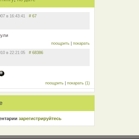
007 в 16:43:41
# 67
нули
поощрить
|
покарать
010 в 22:21:05
# 68386
поощрить
|
покарать (1)
е
ентарии
зарeгиcтрирyйтeсь