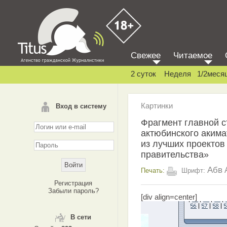
Свежее
Читаемое
2 суток
Неделя
1/2меся
Картинки
Вход в систему
Фрагмент главной 
актюбинского акима
из лучших проектов
правительства»
Абв
Печать:
Шрифт:
Регистрация
Забыли пароль?
[div align=center]
В сети