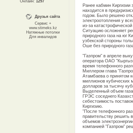
Онлайн:
1297
Ранее кабмин Киргизии 
находится в предкризис
годом. Было решено от
Друзья сайта
электроотопления у все
Сервис +
из-за катастрофической 
www.stimeks.kz
Ситуацию осложняет ре
Натяжные потолки
природного газа на юг К
Для инвалидов
узбекской стороны толь
Оше без природного газ
"Газпром" в апреле вык
оператора ОАО "Кыргызг
время телефонного разг
Миллером глава "Газпр
Атамбаева о принятом к
миллионов кубических м
долларов за тысячу куб
Выделенный объем газа
ГРЭС соседнего Казахст
себестоимость поставок
Киргизию.
"После телефонного раз
правительству решить в
объемов электроэнергии
компанией "Газпром" ре