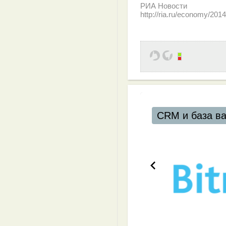
РИА Новости
http://ria.ru/economy/2
CRM и база в