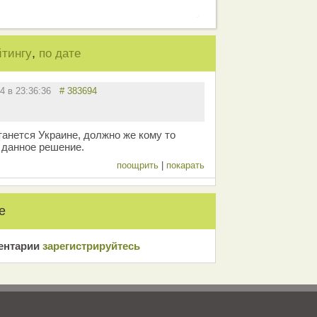
,
йтингу
по дате
14 в 23:36:36
# 383694
танется Украине, должно же кому то
 данное решение.
поощрить
|
покарать
е
ентарии
зарeгиcтрирyйтeсь