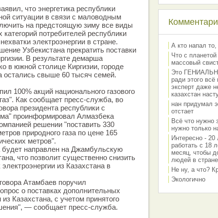
заявил, что энергетика республики
ной ситуации в связи с маловодным
Комментарии
ключить на предстоящую зиму все виды
х категорий потребителей республики
нехватки электроэнергии в стране.
А кто напал то,
шение Узбекистана прекратить поставки
Что с планетой
иргизии. В результате демарша
массовый свис
ко в южной столице Киргизии, городе
Это ГЕНИАЛЬНО 
а остались свыше 60 тысяч семей.
ради этого всё
эксперт даже н
упил 100% акций национального газового
казахстан наст
аз". Как сообщает пресс-служба, во
нан придумал э
овора президента республики с
отстает
ома" проинформировал Алмазбека
Всё что нужно 
омпанией решении "поставить 330
нужно только на
етров природного газа по цене 165
Интересно - 20 
ических метров".
работать с 18 л
 будет направлен на Джамбульскую
месяц, чтобы д
ана, что позволит существенно снизить
людей в стране
 электроэнергии из Казахстана в
Не ну, а что? 
Экологично
говора Атамбаев поручил
опрос о поставках дополнительных
 из Казахстана, с учетом принятого
шения", — сообщает пресс-служба.