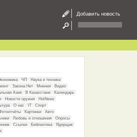
Добавить новость
Экономика
ЧП
Наука и техника
кент
Закона.Нет
Мнения
Видео
альная Азия
В Казахстане
Календарь
и
Новости оружия
HotNews
ьтура
О нас
IT
Спорт
Фотоотчёты
Картинки
Авто
ьчики
Любовь и отношения
Опросы
енник
Ссылки
Библиотека
Ядерщик
я