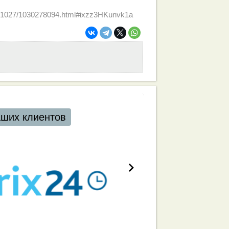
0141027/1030278094.html#ixzz3HKunvk1a
аших клиентов