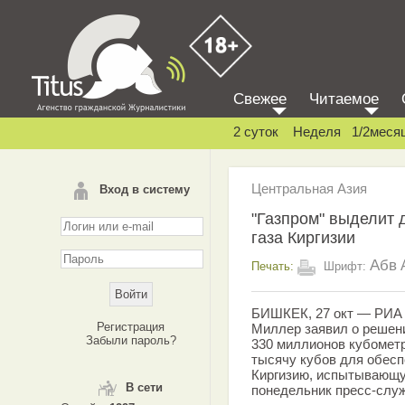
Свежее
Читаемое
2 суток
Неделя
1/2меся
Центральная Азия
Вход в систему
"Газпром" выделит 
газа Киргизии
Абв
Печать:
Шрифт:
БИШКЕК, 27 окт — РИА Н
Регистрация
Миллер заявил о решен
Забыли пароль?
330 миллионов кубометр
тысячу кубов для обесп
Киргизию, испытывающу
В сети
понедельник пресс-служ