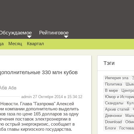
Обсуждаемое
Рейтинговое
ца
Месяц
Квартал
Тэги
дополнительные 330 млн кубов
Империя зла
Политика
Шым
Абв
Абв
В мире
Центр
admin 27 Октября 2014 в 15:34:12
Юмор и Истори
Скандалы
Кул
овости. Глава "Газпрома" Алексей
ии компании дополнительно выделить
Архив статей
ов газа по цене 165 долларов за одну
Девчонки
Мал
ечения поставок электроэнергии в
Download
Обм
ю острый энергокризис, сообщает в
Блоги
Гостева
ба главы киргизского государства.