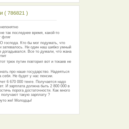
 ( 786821 )
 непонятно
 не так последнее время, какой-то
т фляг
господа. Кто бы мог подумать, что
 и затевалось. Ни один наш шибко умный
е догадывался. Все то думали, что жана
упит
тот трюк путин повторил вот и токаев не
знать про наше государство. Надеяться
 себя. Не будет у нас пенсии.
лет 6 670 000 тенге. Получается надо
ет. И зарплата должна быть 2 800 000 в
остичь порога достаточности. Как много
 получают такую зарплату ?
Круто же! Молодцы!