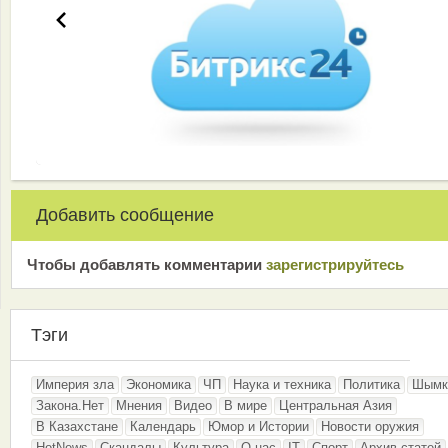
Добавить сообщение
Чтобы добавлять комментарии
зарeгиcтрирyйтeсь
Тэги
Империя зла
Экономика
ЧП
Наука и техника
Политика
Шымк
Закона.Нет
Мнения
Видео
В мире
Центральная Азия
В Казахстане
Календарь
Юмор и Истории
Новости оружия
HotNews
Скандалы
Культура
О нас
IT
Спорт
Архив статей