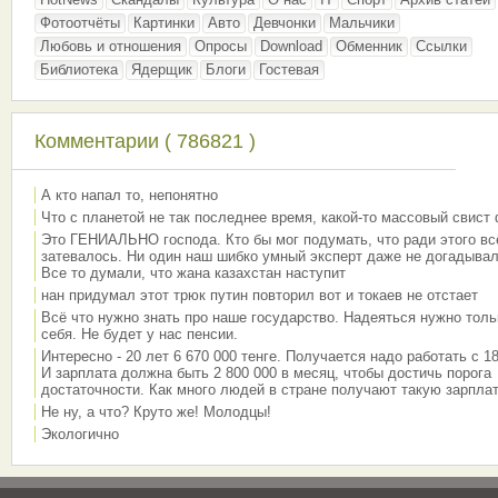
Фотоотчёты
Картинки
Авто
Девчонки
Мальчики
Любовь и отношения
Опросы
Download
Обменник
Ссылки
Библиотека
Ядерщик
Блоги
Гостевая
Комментарии ( 786821 )
А кто напал то, непонятно
Что с планетой не так последнее время, какой-то массовый свист
Это ГЕНИАЛЬНО господа. Кто бы мог подумать, что ради этого вс
затевалось. Ни один наш шибко умный эксперт даже не догадывал
Все то думали, что жана казахстан наступит
нан придумал этот трюк путин повторил вот и токаев не отстает
Всё что нужно знать про наше государство. Надеяться нужно толь
себя. Не будет у нас пенсии.
Интересно - 20 лет 6 670 000 тенге. Получается надо работать с 18
И зарплата должна быть 2 800 000 в месяц, чтобы достичь порога
достаточности. Как много людей в стране получают такую зарплат
Не ну, а что? Круто же! Молодцы!
Экологично