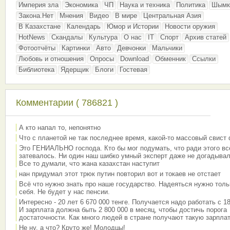
Империя зла
Экономика
ЧП
Наука и техника
Политика
Шымк
Закона.Нет
Мнения
Видео
В мире
Центральная Азия
В Казахстане
Календарь
Юмор и Истории
Новости оружия
HotNews
Скандалы
Культура
О нас
IT
Спорт
Архив статей
Фотоотчёты
Картинки
Авто
Девчонки
Мальчики
Любовь и отношения
Опросы
Download
Обменник
Ссылки
Библиотека
Ядерщик
Блоги
Гостевая
Комментарии ( 786821 )
А кто напал то, непонятно
Что с планетой не так последнее время, какой-то массовый свист
Это ГЕНИАЛЬНО господа. Кто бы мог подумать, что ради этого вс
затевалось. Ни один наш шибко умный эксперт даже не догадывал
Все то думали, что жана казахстан наступит
нан придумал этот трюк путин повторил вот и токаев не отстает
Всё что нужно знать про наше государство. Надеяться нужно толь
себя. Не будет у нас пенсии.
Интересно - 20 лет 6 670 000 тенге. Получается надо работать с 18
И зарплата должна быть 2 800 000 в месяц, чтобы достичь порога
достаточности. Как много людей в стране получают такую зарплат
Не ну, а что? Круто же! Молодцы!