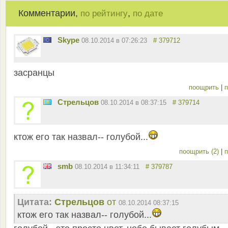
Комментарии,
,
по рейтингу
по дате
Skype
08.10.2014 в 07:26:23
# 379712
засранцы
поощрить
|
п
Стрельцов
08.10.2014 в 08:37:15
# 379714
ктож его так назвал-- голубой...
поощрить (2)
|
п
smb
08.10.2014 в 11:34:11
# 379787
Цитата:
Стрельцов
от
08.10.2014 08:37:15
ктож его так назвал-- голубой...