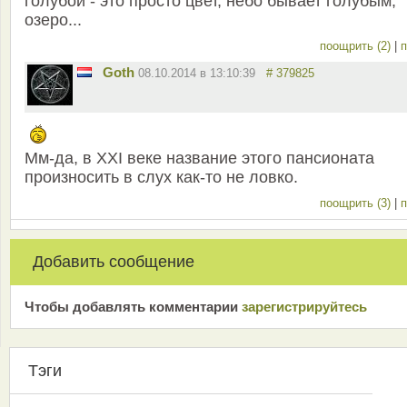
голубой - это просто цвет, небо бывает голубым,
озеро...
поощрить (2)
|
п
Goth
08.10.2014 в 13:10:39
# 379825
Мм-да, в XXI веке название этого пансионата
произносить в слух как-то не ловко.
поощрить (3)
|
п
Добавить сообщение
Чтобы добавлять комментарии
зарeгиcтрирyйтeсь
Тэги