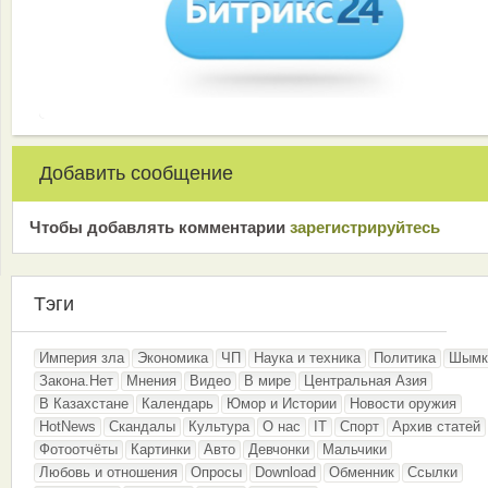
Добавить сообщение
Чтобы добавлять комментарии
зарeгиcтрирyйтeсь
Тэги
Империя зла
Экономика
ЧП
Наука и техника
Политика
Шымк
Закона.Нет
Мнения
Видео
В мире
Центральная Азия
В Казахстане
Календарь
Юмор и Истории
Новости оружия
HotNews
Скандалы
Культура
О нас
IT
Спорт
Архив статей
Фотоотчёты
Картинки
Авто
Девчонки
Мальчики
Любовь и отношения
Опросы
Download
Обменник
Ссылки