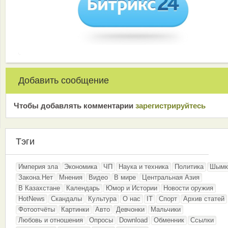
Добавить сообщение
Чтобы добавлять комментарии
зарeгиcтрирyйтeсь
Тэги
Империя зла
Экономика
ЧП
Наука и техника
Политика
Шымк
Закона.Нет
Мнения
Видео
В мире
Центральная Азия
В Казахстане
Календарь
Юмор и Истории
Новости оружия
HotNews
Скандалы
Культура
О нас
IT
Спорт
Архив статей
Фотоотчёты
Картинки
Авто
Девчонки
Мальчики
Любовь и отношения
Опросы
Download
Обменник
Ссылки