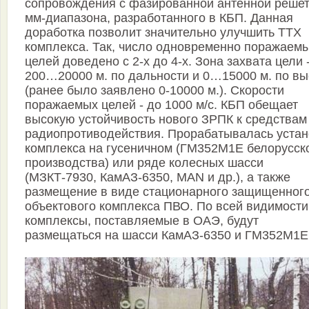
сопровождения с фазированной антенной реше
мм-диапазона, разработанного в КБП. Данная
доработка позволит значительно улучшить ТТХ
комплекса. Так, число одновременно поражаем
целей доведено с 2-х до 4-х. Зона захвата цели 
200…20000 м. по дальности и 0…15000 м. по вы
(ранее было заявлено 0-10000 м.). Скорости
поражаемых целей - до 1000 м/с. КБП обещает
высокую устойчивость нового ЗРПК к средствам
радиопротиводействия. Прорабатывалась устан
комплекса на гусеничном (ГМ352М1Е белорусск
производства) или ряде колесных шасси
(МЗКТ-7930, КамАЗ-6350, MAN и др.), а также
размещение в виде стационарного защищенног
объектового комплекса ПВО. По всей видимости
комплексы, поставляемые в ОАЭ, будут
размещаться на шасси КамАЗ-6350 и ГМ352М1Е