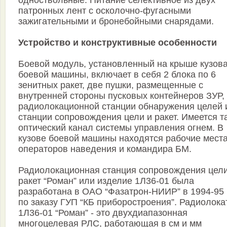
одноствольные. Питание селективное из двух
патронных лент с осколочно-фугасными
зажигательными и бронебойными снарядами.
Устройство и конструктивные особенности
Боевой модуль, установленный на крыше кузов
боевой машины, включает в себя 2 блока по 6
зенитных ракет, две пушки, размещенные с
внутренней стороны пусковых контейнеров ЗУР,
радиолокационной станции обнаружения целей 
станции сопровождения цели и ракет. Имеется т
оптический канал системы управления огнем. В
кузове боевой машины находятся рабочие мест
операторов наведения и командира БМ.
Радиолокационная станция сопровождения цели
ракет “Роман” или изделие 1Л36-01 была
разработана в ОАО “Фазатрон-НИИР” в 1994-95 г
по заказу ГУП “КБ приборостроения”. Радиолока
1Л36-01 “Роман” - это двухдиапазонная
многоцелевая РЛС, работающая в см и мм