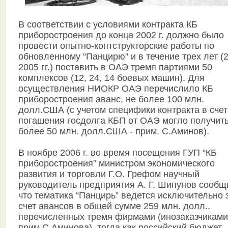
В соответствии с условиями контракта КБ
приборостроения до конца 2002 г. должно было
провести опытно-контструкторские работы по
обновленному “Панцирю” и в течение трех лет (
2005 гг.) поставить в ОАЭ тремя партиями 50
комплексов (12, 24, 14 боевых машин). Для
осуществления НИОКР ОАЭ перечислило КБ
приборостроения аванс, не более 100 млн.
долл.США (с учетом специфики контракта в счет
погашения госдолга КБП от ОАЭ могло получить
более 50 млн. долл.США - прим. С.Аминов).
В ноябре 2006 г. во время посещения ГУП “КБ
приборостроения” министром экономического
развития и торговли Г.О. Грефом научный
руководитель предприятия А. Г. Шипунов сообщ
что тематика “Панцирь” ведется исключительно 
счет авансов в общей сумме 259 млн. долл.,
перечисленных тремя фирмами (инозаказчиками
прим.С.Аминова), тогда как российский бюджет