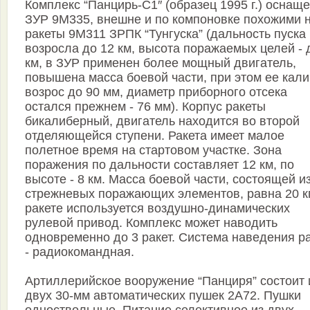
Комплекс “Панцирь-С1″ (образец 1995 г.) оснаще
ЗУР 9М335, внешне и по компоновке похожими 
ракеты 9М311 ЗРПК “Тунгуска” (дальность пуска
возросла до 12 км, высота поражаемых целей - 
км, в ЗУР применен более мощный двигатель,
повышена масса боевой части, при этом ее кал
возрос до 90 мм, диаметр приборного отсека
остался прежнем - 76 мм). Корпус ракеты
бикалиберный, двигатель находится во второй
отделяющейся ступени. Ракета имеет малое
полетное время на стартовом участке. Зона
поражения по дальности составляет 12 км, по
высоте - 8 км. Масса боевой части, состоящей и
стрежневых поражающих элементов, равна 20 кг
ракете используется воздушно-динамических
рулевой привод. Комплекс может наводить
одновременно до 3 ракет. Система наведения р
- радиокомандная.
Артиллерийское вооружение “Панциря” состоит 
двух 30-мм автоматических пушек 2А72. Пушки