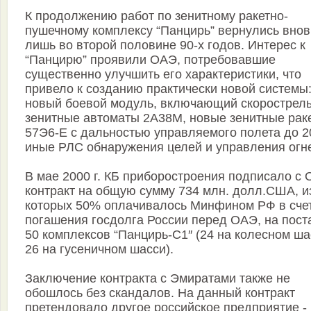
К продолжению работ по зенитному ракетно-
пушечному комплексу “Панцирь” вернулись внов
лишь во второй половине 90-х годов. Интерес к
“Панцирю” проявили ОАЭ, потребовавшие
существенно улучшить его характеристики, что
привело к созданию практически новой системы
новый боевой модуль, включающий скорострел
зенитные автоматы 2А38М, новые зенитные рак
57Э6-Е с дальностью управляемого полета до 2
иные РЛС обнаружения целей и управления огн
В мае 2000 г. КБ приборостроения подписало с
контракт на общую сумму 734 млн. долл.США, и
которых 50% оплачивалось Минфином РФ в сче
погашения госдолга России перед ОАЭ, на пост
50 комплексов “Панцирь-С1″ (24 на колесном ша
26 на гусеничном шасси).
Заключение контракта с Эмиратами также не
обошлось без скандалов. На данный контракт
претендовало другое российское предприятие -