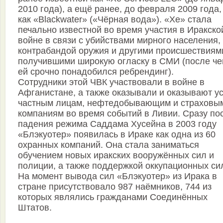
2010 года), а ещё ранее, до февраля 2009 года,
как «Blackwater» («Чёрная вода»). «Xe» стала
печально известной во время участия в Иракско
войне в связи с убийствами мирного населения,
контрабандой оружия и другими происшествиям
получившими широкую огласку в СМИ (после че
ей срочно понадобился ребрендинг).
Сотрудники этой ЧВК участвовали в войне в
Афганистане, а также оказывали и оказывают у
частным лицам, нефтедобывающим и страховы
компаниям во время событий в Ливии. Сразу по
падения режима Саддама Хусейна в 2003 году
«Блэкуотер» появилась в Ираке как одна из 60
охранных компаний. Она стала заниматься
обучением новых иракских вооружённых сил и
полиции, а также поддержкой оккупационных си
На момент вывода сил «Блэкуотер» из Ирака в
стране присутствовало 987 наёмников, 744 из
которых являлись гражданами Соединённых
Штатов.