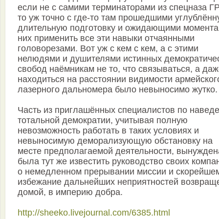
если не с самими терминаторами из спецназа ГР
то уж точно c где-то там прошедшими углублён
длительную подготовку и ожидающими момента
них применить все эти навыки отчаянными
головорезами. Вот уж с кем с кем, а с этими
нелюдями и душителями истинных демократиче
свобод наёмникам не то, что связываться, а да
находиться на расстоянии видимости армейског
лазерного дальномера было невыносимо жутко.
Часть из приглашённых специалистов по навед
тотальной демократии, учитывая полную
невозможность работать в таких условиях и
невыносимую деморализующую обстановку на
месте предполагаемой деятельности, вынужден
была тут же известить руководство своих компа
о немедленном прерывании миссии и скорейшем
избежание дальнейших неприятностей возвращ
домой, в империю добра.
http://sheeko.livejournal.com/6385.html