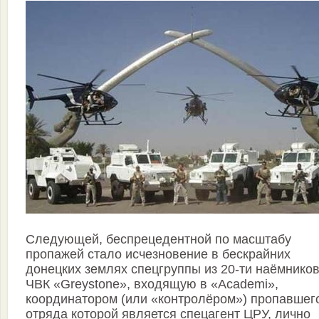
Следующей, беспрецедентной по масштабу
пропажей стало исчезновение в бескрайних
донецких землях спецгруппы из 20-ти наёмнико
ЧВК «Greystone», входящую в «Academi»,
координатором (или «контролёром») пропавшег
отряда которой является спецагент ЦРУ, лично