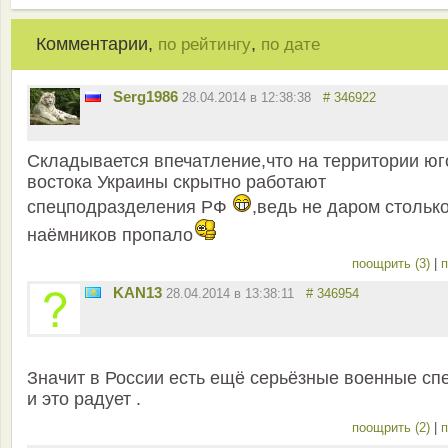
Комментарии,
,
по рейтингу
по дате
Serg1986
28.04.2014 в 12:38:38
# 346922
Складывается впечатление,что на территории юг
востока Украины скрытно работают
спецподразделения РФ
,ведь не даром стольк
наёмников пропало
поощрить (3)
|
п
KAN13
28.04.2014 в 13:38:11
# 346954
Значит в России есть ещё серьёзные военные сп
и это радует .
поощрить (2)
|
п