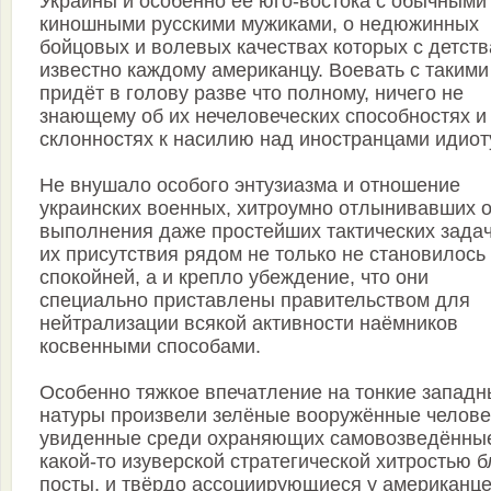
Украины и особенно её юго-востока с обычными
киношными русскими мужиками, о недюжинных
бойцовых и волевых качествах которых с детств
известно каждому американцу. Воевать с такими
придёт в голову разве что полному, ничего не
знающему об их нечеловеческих способностях и
склонностях к насилию над иностранцами идиот
Не внушало особого энтузиазма и отношение
украинских военных, хитроумно отлынивавших о
выполнения даже простейших тактических задач
их присутствия рядом не только не становилось
спокойней, а и крепло убеждение, что они
специально приставлены правительством для
нейтрализации всякой активности наёмников
косвенными способами.
Особенно тяжкое впечатление на тонкие запад
натуры произвели зелёные вооружённые челове
увиденные среди охраняющих самовозведённы
какой-то изуверской стратегической хитростью б
посты, и твёрдо ассоциирующиеся у американц