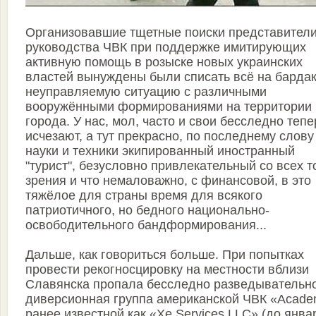
Организовавшие тщетные поиски представител
руководства ЧВК при поддержке имитирующих
активную помощь в розыске новых украинских
властей вынуждены были списать всё на бардак
неуправляемую ситуацию с различными
вооружёнными формированиями на территории
города. У нас, мол, часто и свои бесследно тепе
исчезают, а тут прекрасно, по последнему слову
науки и техники экипированный иностранный
"турист", безусловно привлекательный со всех т
зрения и что немаловажно, с финансовой, в это
тяжёлое для страны время для всякого
патриотичного, но бедного национально-
освободительного бандформирования...
Дальше, как говориться больше. При попытках
провести рекогносцировку на местности вблизи
Славянска пропала бесследно разведывательн
диверсионная группа американской ЧВК «Acade
ранее известной как «Xe Services LLC» (до янва