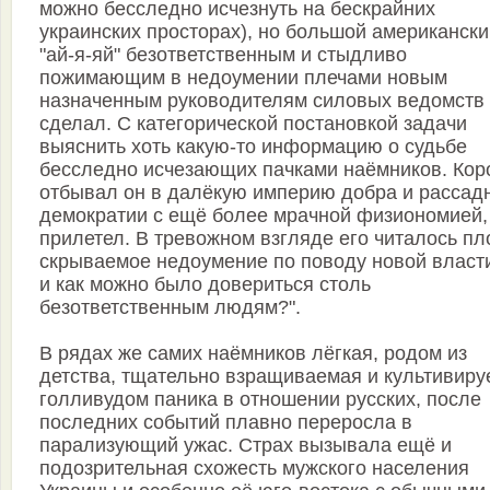
можно бесследно исчезнуть на бескрайних
украинских просторах), но большой американски
"ай-я-яй" безответственным и стыдливо
пожимающим в недоумении плечами новым
назначенным руководителям силовых ведомств
сделал. С категорической постановкой задачи
выяснить хоть какую-то информацию о судьбе
бесследно исчезающих пачками наёмников. Кор
отбывал он в далёкую империю добра и рассад
демократии с ещё более мрачной физиономией,
прилетел. В тревожном взгляде его читалось пл
скрываемое недоумение по поводу новой власти 
и как можно было довериться столь
безответственным людям?".
В рядах же самих наёмников лёгкая, родом из
детства, тщательно взращиваемая и культивир
голливудом паника в отношении русских, после
последних событий плавно переросла в
парализующий ужас. Страх вызывала ещё и
подозрительная схожесть мужского населения