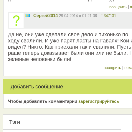
поощрить
|
п
Сергей2014
29.04.2014 в 01:21:06
# 347131
Да не, они уже сделали свое дело и тихонько по
ходу свалили. И уже парят ласты на Гаваях! Кои 
видел? Никто. Как приехали так и свалили. Пусть
раше теперь доказывает были они или не были. 
зеленые человечки были!
поощрить
|
пока
Добавить сообщение
Чтобы добавлять комментарии
зарeгиcтрирyйтeсь
Тэги