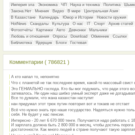
Империя зла
Экономика
ЧП
Наука и техника
Политика
Шымк
Закона.Нет
Мнения
Видео
В мире
Центральная Азия
В Казахстане
Календарь
Юмор и Истории
Новости оружия
HotNews
Скандалы
Культура
О нас
IT
Спорт
Архив статей
Фотоотчёты
Картинки
Авто
Девчонки
Мальчики
Любовь и отношения
Опросы
Download
Обменник
Ссылки
Библиотека
Ядерщик
Блоги
Гостевая
Комментарии ( 786821 )
А кто напал то, непонятно
Что с планетой не так последнее время, какой-то массовый свист
Это ГЕНИАЛЬНО господа. Кто бы мог подумать, что ради этого вс
затевалось. Ни один наш шибко умный эксперт даже не догадывал
Все то думали, что жана казахстан наступит
нан придумал этот трюк путин повторил вот и токаев не отстает
Всё что нужно знать про наше государство. Надеяться нужно толь
себя. Не будет у нас пенсии.
Интересно - 20 лет 6 670 000 тенге. Получается надо работать с 18
И зарплата должна быть 2 800 000 в месяц, чтобы достичь порога
достаточности. Как много людей в стране получают такую зарплат