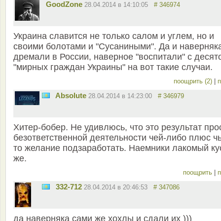
GoodZone
28.04.2014 в 14:10:05
# 346974
Украина славится не только салом и углем, но и
своими болотами и "Сусаниными". Да и наверняк
дремали в России, наверное "воспитали" с десят
"мирных граждан Украины" на вот такие случаи.
поощрить (2)
|
п
Absolute
28.04.2014 в 14:23:00
# 346979
Хитер-бобер. Не удивлюсь, что это результат про
безответственной деятельности чей-либо плюс чь
то желание подзаработать. Наемники лакомый ку
же.
поощрить
|
п
332-712
28.04.2014 в 20:46:53
# 347086
да наверняка сами же хохлы и сдали их )))