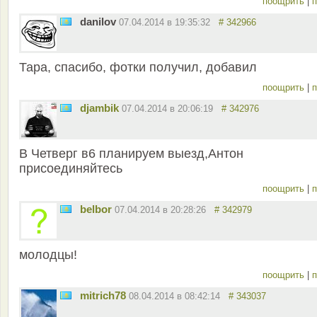
поощрить
|
п
danilov
07.04.2014 в 19:35:32
# 342966
Тара, спасибо, фотки получил, добавил
поощрить
|
п
djambik
07.04.2014 в 20:06:19
# 342976
В Четверг в6 планируем выезд,Антон
присоединяйтесь
поощрить
|
п
belbor
07.04.2014 в 20:28:26
# 342979
молодцы!
поощрить
|
п
mitrich78
08.04.2014 в 08:42:14
# 343037