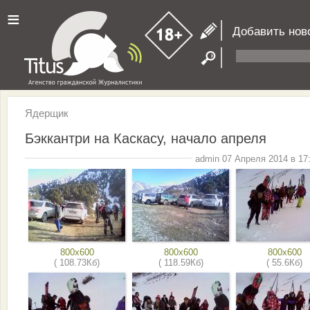
≡
Добавить нов
Ядерщик
Бэккантри на Каскасу, начало апреля
admin 07 Апреля 2014 в 17
800x600
800x600
800x600
( 108.73Кб)
( 118.59Кб)
( 55.6Кб)