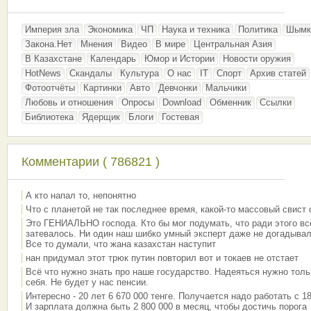
Империя зла
Экономика
ЧП
Наука и техника
Политика
Шымк
Закона.Нет
Мнения
Видео
В мире
Центральная Азия
В Казахстане
Календарь
Юмор и Истории
Новости оружия
HotNews
Скандалы
Культура
О нас
IT
Спорт
Архив статей
Фотоотчёты
Картинки
Авто
Девчонки
Мальчики
Любовь и отношения
Опросы
Download
Обменник
Ссылки
Библиотека
Ядерщик
Блоги
Гостевая
Комментарии ( 786821 )
А кто напал то, непонятно
Что с планетой не так последнее время, какой-то массовый свист
Это ГЕНИАЛЬНО господа. Кто бы мог подумать, что ради этого вс
затевалось. Ни один наш шибко умный эксперт даже не догадывал
Все то думали, что жана казахстан наступит
нан придумал этот трюк путин повторил вот и токаев не отстает
Всё что нужно знать про наше государство. Надеяться нужно толь
себя. Не будет у нас пенсии.
Интересно - 20 лет 6 670 000 тенге. Получается надо работать с 18
И зарплата должна быть 2 800 000 в месяц, чтобы достичь порога