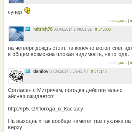
супер
поощрить
|
п
mitrich78
08.04.2014 в 09:01:02
# 343038
на четверг дождь стоит. та конечно может снег ид
в общем возможна плохая видимость, непогода.
поощрить
|
п
danilov
08.04.2014 в 14:43:40
# 343148
Согласен с Митричем, погодка действительно
айсная ожидается:
http://rp5.kz/Погода_в_Каскасу
На выходных так вообще наметет там пухляка на
верху