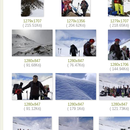
1279x1707
1279x1356
1279x1707
( 215.51Кб)
( 204.62Кб)
( 218.65Кб)
1280x847
1280x847
1280x1706
( 91.68Кб)
( 76.47Кб)
( 144.94Кб)
1280x847
1280x847
1280x847
( 91.12Кб)
( 179.1Кб)
( 121.73Кб)