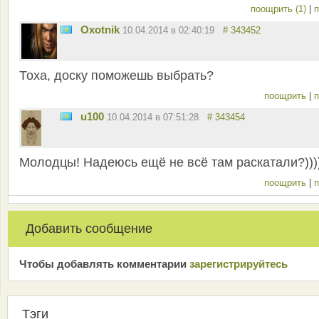
поощрить (1)
|
п
Oxotnik
10.04.2014 в 02:40:19
# 343452
Тоха, доску поможешь выбрать?
поощрить
|
п
u100
10.04.2014 в 07:51:28
# 343454
Молодцы! Надеюсь ещё не всё там раскатали?)))
поощрить
|
п
Добавить сообщение
Чтобы добавлять комментарии
зарeгиcтрирyйтeсь
Тэги