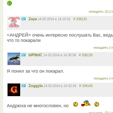
поощрить (1)
|
п
Zaya
14.03.2014 в 14:15:31
# 338132
<АНДРЕЙ> очень интересно послушать Вас, ведь
что то покарали
поощрить
|
п
bIP6bIC
14.03.2014 в 14:30:58
# 338139
Я понял за что он покарал.
поощрить
|
п
Zoggyla
14.03.2014 в 14:32:43
# 338140
Андрюха не многословен, но
поощрить (2)
|
п