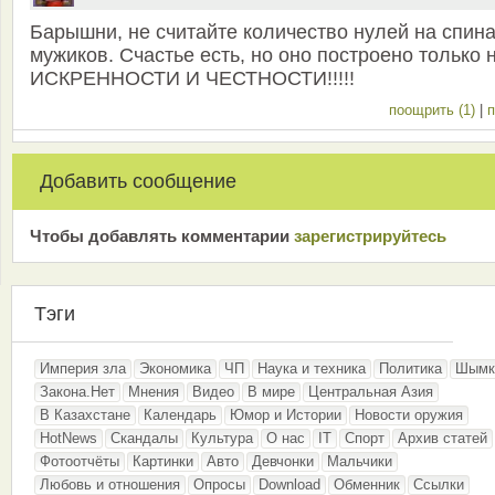
Барышни, не считайте количество нулей на спин
мужиков. Счастье есть, но оно построено только 
ИСКРЕННОСТИ И ЧЕСТНОСТИ!!!!!
поощрить (1)
|
п
Добавить сообщение
Чтобы добавлять комментарии
зарeгиcтрирyйтeсь
Тэги
Империя зла
Экономика
ЧП
Наука и техника
Политика
Шымк
Закона.Нет
Мнения
Видео
В мире
Центральная Азия
В Казахстане
Календарь
Юмор и Истории
Новости оружия
HotNews
Скандалы
Культура
О нас
IT
Спорт
Архив статей
Фотоотчёты
Картинки
Авто
Девчонки
Мальчики
Любовь и отношения
Опросы
Download
Обменник
Ссылки