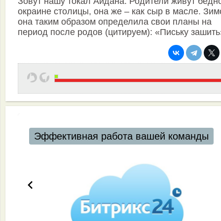
Зовут нашу токал Айдана. Родители живут бедн
окраине столицы, она же – как сыр в масле. Зим
она таким образом определила свои планы на
период после родов (цитируем): «Письку зашить
Эффективная работа вашей команды