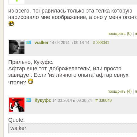
из всего. понравилась только эта телка которую
нарисовало мне воображение, а оно у меня ого-го
поощрить (6)
|
п
walker
14.03.2014 в 09:18:14
# 338041
Прально, Кукуфс.
Афтар еще тот 'доброжелатель', или просто
завидует. Если 'из личного опыта' афтар евнух
чтоли?
поощрить (4)
|
п
Кукуфс
14.03.2014 в 09:30:24
# 338049
Quote:
walker