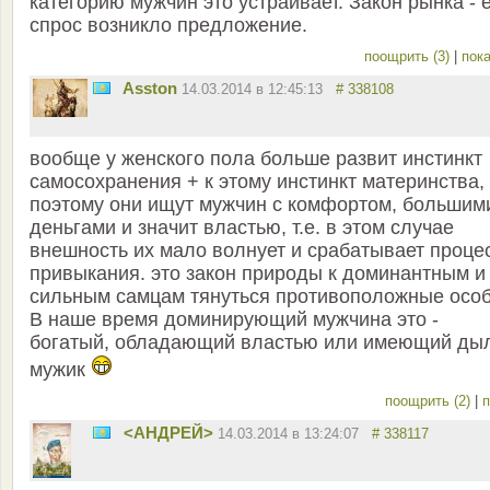
категорию мужчин это устраивает. Закон рынка - 
спрос возникло предложение.
поощрить (3)
|
пока
Asston
14.03.2014 в 12:45:13
# 338108
вообще у женского пола больше развит инстинкт
самосохранения + к этому инстинкт материнства,
поэтому они ищут мужчин с комфортом, большим
деньгами и значит властью, т.е. в этом случае
внешность их мало волнует и срабатывает проце
привыкания. это закон природы к доминантным и
сильным самцам тянуться противоположные особ
В наше время доминирующий мужчина это -
богатый, обладающий властью или имеющий ды
мужик
поощрить (2)
|
п
<АНДРЕЙ>
14.03.2014 в 13:24:07
# 338117