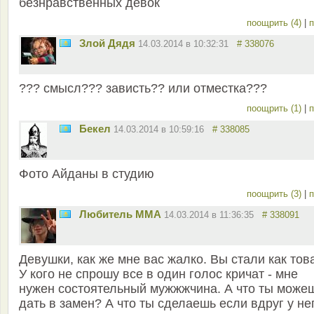
безнравственных девок
поощрить (4)
|
п
Злой Дядя
14.03.2014 в 10:32:31
# 338076
??? смысл??? зависть?? или отместка???
поощрить (1)
|
п
Бекел
14.03.2014 в 10:59:16
# 338085
Фото Айданы в студию
поощрить (3)
|
п
Любитель ММА
14.03.2014 в 11:36:35
# 338091
Девушки, как же мне вас жалко. Вы стали как тов
У кого не спрошу все в один голос кричат - мне
нужен состоятельный мужжжчина. А что ты може
дать в замен? А что ты сделаешь если вдруг у не