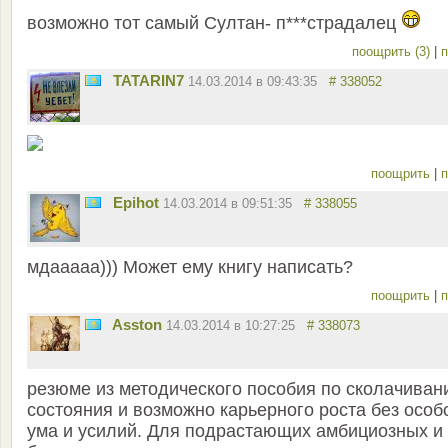
возможно тот самый Султан- п***страдалец
поощрить (3)
|
п
TATARIN7
14.03.2014 в 09:43:35
# 338052
поощрить
|
п
Epihot
14.03.2014 в 09:51:35
# 338055
мдааааа))) Может ему книгу написать?
поощрить
|
п
Asston
14.03.2014 в 10:27:25
# 338073
резюме из методического пособия по сколачива
состояния и возможно карьерного роста без особ
ума и усилий. Для подрастающих амбициозных и