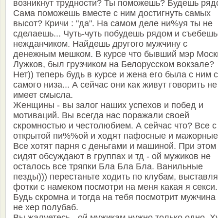
возникнут трудности? Ты поможешь? Будешь ряд
Сама поможешь вместе с ним достигнуть самых
высот? Кричи : "да". На самом деле ни%уя ты не
сделаешь... Чуть-чуть побудешь рядом и съебешь
нежданчиком. Найдешь другого мужчину с
денежным мешком. В курсе что бывший мэр Моск
Лужков, был грузчиком на Белорусском вокзале?
Нет)) теперь будь в курсе и жена его была с ним с
самого низа... А сейчас они как живут говорить не
имеет смысла.
Женщины - вы залог наших успехов и побед и
мотиваций. Вы всегда нас поражали своей
скромностью и честолюбием. А сейчас что? Все с
открытой пи%%ой и ходят пафосные и мажорные
Все хотят парня с деньгами и машиной. При этом
сидят обсуждают в группах и тд - ой мужиков не
осталось все тряпки Бла Бла Бла. Ванильные
пезды))) перестаньте ходить по клубам, выставля
фотки с намеком посмотри на меня какая я ceкcи.
Будь скромна и тогда на тебя посмотрит мужчина
не хер полубаб.
Вы жалуетесь - ой мужикам нужно только одно. Х