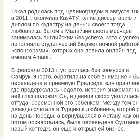
Токал родилась под Целиноградом в августе 1989
в 2011 г. окончила КазАТУ, купив диссертацию и
диплом по кадастру на деньги своего тогда
любовника. Затем в Малайзии шесть месяцев
занималась английским без успеха, зато с успе
пополняла студенческий бюджет ночной работой
«спонсорами», которых она ловила онлайн под
именем Amani .
В феврале 2013 г. устроилась без конкурса в
Самрук-Энерго, обратила на себя внимание и б
переведена в приемную Председателя правлен
где продержалась недолго, история знакомая: н
неё глаз положил Он, и девица скоро уволилась
оттуда, беременной его ребенком. Между тем он
дважды слетала в Турцию к любовнику, второй 
на День Победы, а вернувшаяся в Астану, как о
потом похвасталась, была переведена Султано
новый коттедж, он еще и открыл ей бизнес.