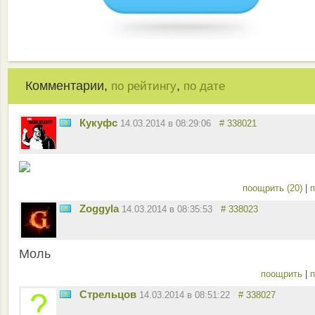
Комментарии,
,
по рейтингу
по дате
Кукуфс
14.03.2014 в 08:29:06
# 338021
поощрить (20)
|
п
Zoggyla
14.03.2014 в 08:35:53
# 338023
Моль
поощрить
|
п
Стрельцов
14.03.2014 в 08:51:22
# 338027