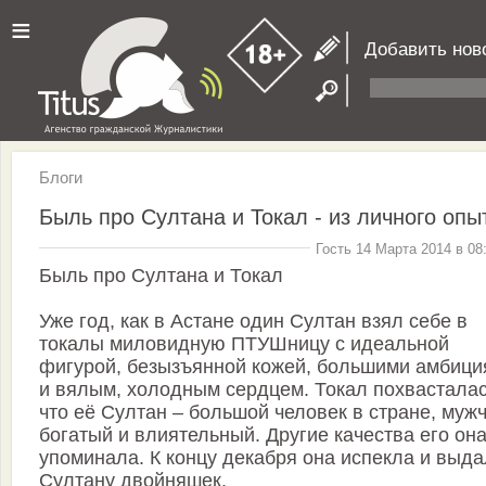
≡
Добавить нов
Блоги
Быль про Султана и Токал - из личного опы
Гость 14 Марта 2014 в 08
Быль про Султана и Токал
Уже год, как в Астане один Султан взял себе в
токалы миловидную ПТУШницу с идеальной
фигурой, безызъянной кожей, большими амбиц
и вялым, холодным сердцем. Токал похвасталас
что её Султан – большой человек в стране, муж
богатый и влиятельный. Другие качества его она
упоминала. К концу декабря она испекла и выд
Султану двойняшек.