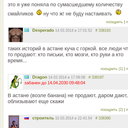
это я уже поняла по сумасшедшему количеству
смайликов
ну что ж! не буду настаивать
поощрить
|
п
Desperado
14.03.2014 в 17:01:52
# 338193
таких историй в астане куча с горкой. все люди чт
то продают: кто письки, кто мозги, кто руки а кто
время...
поощрить (1)
|
п
Dragon
14.03.2014 в 17:09:08
# 338197
забанен до 14.04.2030 09:48:04
В астане (возле банана) не продают, даром дают,
облизывают еще скажи
поощрить (2)
|
п
строитель
15.03.2014 в 22:41:54
# 338390