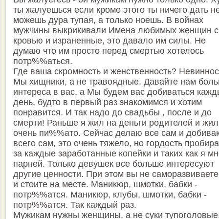
ты жалуешься если кроме этого ты ничего дать н
можешь дура тупая, а только ноешь. В войнах
мужчины выкрикивали Имена любимых женщин с
кровью и израненные, это давало им силы. Не
думаю что им просто перед смертью хотелось
потр%%аться.
Где ваша скромность и женственность? Невиннос
Мы хищники, а не травоядные. Давайте нам бол
интереса в вас, а Мы будем вас добиваться каж
день, будто в первый раз знакомимся и хотим
понравится. И так надо до свадьбы , после и до
смерти! Раньше я жил на деньги родителей и жил
очень пи%%ато. Сейчас делаю все сам и добива
всего сам, это очень тяжело, но гордость пробира
за каждые заработанные копейки и таких как я мн
парней. Только девушек все больше интересуют
другие ценности. При этом вы не саморазвиваете
и стоите на месте. Маникюр, шмотки, бабки -
потр%%атся. Маникюр, клубы, шмотки, бабки -
потр%%атся. Так каждый раз.
Мужикам нужны женщины, а не суки тупоголовые.