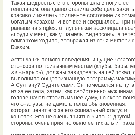
Такая щедрость с его стороны шла в ногу с её
генпланом, она давно ставила себе цель зажить
красиво и извлечь приличное состояние из рома
богатым Казахом. И вот всё и свершилось. Три 
раньше на singles.ru глупенькая восклицала все
«Груди у меня, как у Памелы Андерсон!», а тепе
олигархом ходила, воображая из себя Викторию
Бэкхем.
Астанчанки легкого поведения, ищущие богатог
спонсора по привычным местам (клубы, бары, м
ХК «Барыс»), должны завидовать нашей токал, 
выполнила общепризнанную программу-максим
А Султану? Судите сами. Он помешался на пута
из-за ее тела, затем, как свойственно мужчинам,
голове начал строить из нее даму, но скоро поня
что она, увы, не дама, а телка обыкновенная,
которая ценит его за его социальный статус и
кошелек. Это не очень приятно было. С другой
стороны, очень приятно было её тискать и траха