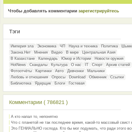
Чтобы добавлять комментарии
зарeгиcтрирyйтeсь
Тэги
Империя зла
Экономика
ЧП
Наука и техника
Политика
Шымк
Закона.Нет
Мнения
Видео
В мире
Центральная Азия
В Казахстане
Календарь
Юмор и Истории
Новости оружия
HotNews
Скандалы
Культура
О нас
IT
Спорт
Архив статей
Фотоотчёты
Картинки
Авто
Девчонки
Мальчики
Любовь и отношения
Опросы
Download
Обменник
Ссылки
Библиотека
Ядерщик
Блоги
Гостевая
Комментарии ( 786821 )
А кто напал то, непонятно
Что с планетой не так последнее время, какой-то массовый свист
Это ГЕНИАЛЬНО господа. Кто бы мог подумать, что ради этого вс