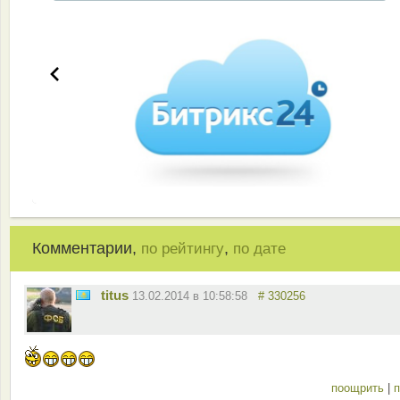
Комментарии,
,
по рейтингу
по дате
titus
13.02.2014 в 10:58:58
# 330256
поощрить
|
п