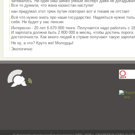
затевалось. Ни один наш шибко умный эксперт даже не догадывал
Все то думали, что жана казахстан наступит
нан придумал этот трюк путин повторил вот и токаев не отстает
Всё что нужно знать про наше государство. Надеяться нужно толь
себя. Не будет у нас пенсии.
Интересно - 20 лет 6 670 000 тенге. Получается надо работать с 18
И зарплата должна быть 2 800 000 в месяц, чтобы достичь порога
достаточности. Как много людей в стране получают такую зарплат
Не ну, а что? Круто же! Молодцы!
Экологично