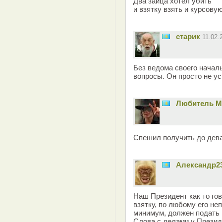
Два зайца хотел убить
и взятку взять и курсову
старик
11.02.
Без ведома своего начал
вопросы. Он просто не ус
Любитель 
Спешил получить до дев
Александр2
Наш Президент как то го
взятку, по любому его не
минимум, должен подать в
Слова с делами у Презид