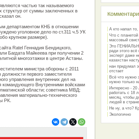
являются частью так называемого
их структур от суммы заключенных в
Комментарии
 сказал он.
ым департаментом КНБ в отношении
А кто напал то,
уждено уголовное дело по ст.311 ч.5 УК
Что с планетой
обо крупном размере).
массовый свис
Это ГЕНИАЛЬНО 
айта Ratel Геннадия Бендицкого,
ради этого всё
ли Багдата Майкеева при получении 2
эксперт даже н
элитной многоэтажки в центре Астаны.
казахстан наст
нан придумал э
естителем министра обороны с 2011
отстает
 в должности первого заместителя
Всё что нужно 
ого управления внутренних дел на
нужно только на
ля командующего Внутренними войсками
Интересно - 20 
лматинской области; советника МВД;
работать с 18 л
равления материально-технического
месяц, чтобы д
ы РК.
людей в стране
Не ну, а что? 
Экологично