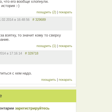
о, что его вообще хлопнули.
история :-)
поощрить (2)
|
покарать
1.02.2014 в 16:48:56
# 329689
за взятку, то значит кому то сверху
вание.
поощрить (1)
|
покарать
2014 в 17:16:14
# 329718
литься с кем надо.
поощрить
|
покарать
е
ентарии
зарeгиcтрирyйтeсь