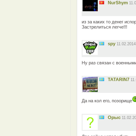
NurShym
11.
из за каких то денег исп
Застрелиться легче!!!
spy
11.02.201
Ну раз связан с военными
TATARIN7
11
Да на кол его, позорище
Орыс
11.02.2