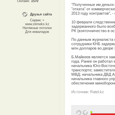
Онлайн:
1570
"Полученные им деньги 
"отката" от коммерческ
2013 году контрактов", -
Друзья сайта
Сервис +
10 февраля следственн
www.stimeks.kz
задержанного было возб
Натяжные потолки
РК (взяточничество в ос
Для инвалидов
По данным журналиста с
сотрудники КНБ задержа
млн долларов во дворе 
Б.Майкеев является зам
года. Ранее он работал
начальника Юго-Восточн
транспорте; заместите
МВД; начальника ДВД А
начальника главного уп
обеспечения миноборон
Источник: Ratel.kz