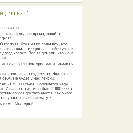
 ( 786821 )
 непонятно
 не так последнее время, какой-то
т фляг
господа. Кто бы мог подумать, что
 и затевалось. Ни один наш шибко умный
е догадывался. Все то думали, что жана
упит
тот трюк путин повторил вот и токаев не
знать про наше государство. Надеяться
 себя. Не будет у нас пенсии.
лет 6 670 000 тенге. Получается надо
ет. И зарплата должна быть 2 800 000 в
остичь порога достаточности. Как много
 получают такую зарплату ?
Круто же! Молодцы!