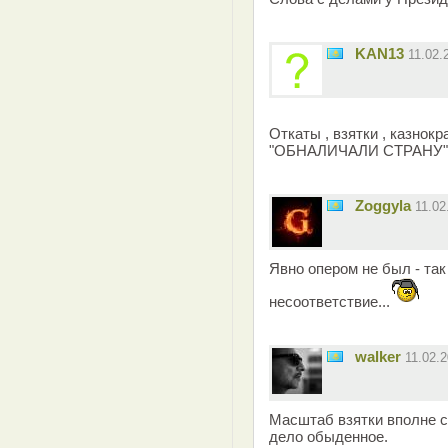
KAN13
11.02.
Откаты , взятки , казнокра
"ОБНАЛИЧАЛИ СТРАНУ" н
Zoggyla
11.0
Явно опером не был - та
несоответствие...
walker
11.02.
Масштаб взятки вполне с
дело обыденное.