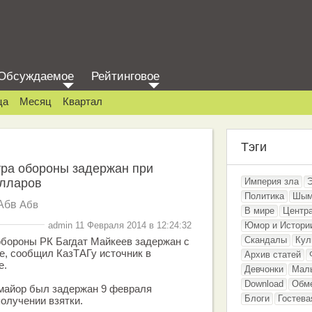
Обсуждаемое
Рейтинговое
ца
Месяц
Квартал
Тэги
тра обороны задержан при
олларов
Империя зла
Политика
Шым
Абв
Абв
В мире
Центр
admin 11 Февраля 2014 в 12:24:32
Юмор и Истори
Скандалы
Кул
обороны РК Багдат Майкеев задержан с
не, сообщил КазТАГу источник в
Архив статей
е.
Девчонки
Мал
Download
Обм
-майор был задержан 9 февраля
Блоги
Гостева
олучении взятки.