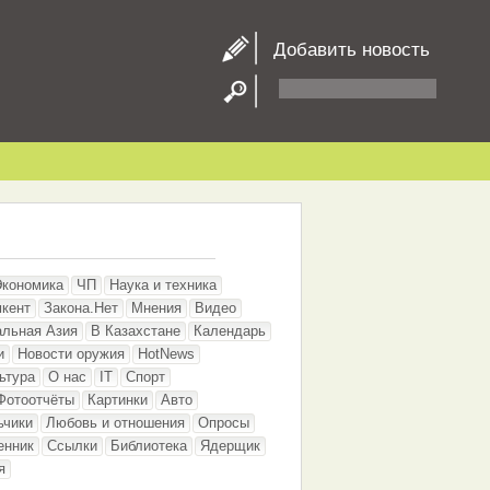
Добавить новость
Экономика
ЧП
Наука и техника
кент
Закона.Нет
Мнения
Видео
альная Азия
В Казахстане
Календарь
и
Новости оружия
HotNews
ьтура
О нас
IT
Спорт
Фотоотчёты
Картинки
Авто
ьчики
Любовь и отношения
Опросы
енник
Ссылки
Библиотека
Ядерщик
я