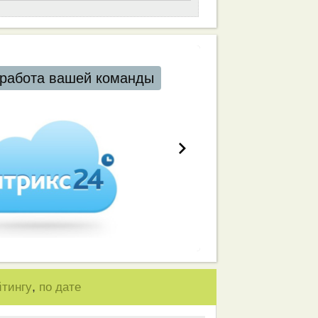
работа вашей команды
,
йтингу
по дате