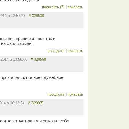
поощрить (7)
|
покарать
2014 в 12:57:23
# 329530
дство , приписки - вот так и
а свой карман .
поощрить
|
покарать
2.2014 в 13:59:00
# 329558
к прокололся, полное служебное
поощрить
|
покарать
2014 в 16:13:54
# 329665
оответствует рангу и само по себе