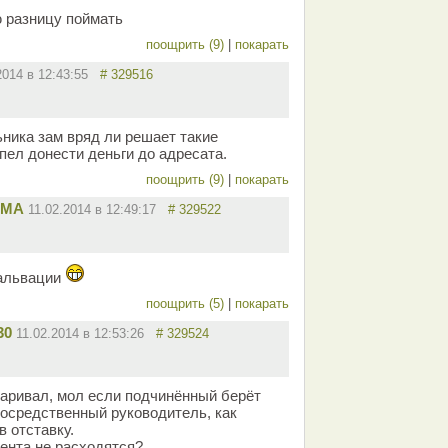
ю разницу поймать
поощрить (9)
|
покарать
2014 в 12:43:55
# 329516
ьника зам вряд ли решает такие
пел донести деньги до адресата.
поощрить (9)
|
покарать
ММА
11.02.2014 в 12:49:17
# 329522
альвации
поощрить (5)
|
покарать
30
11.02.2014 в 12:53:26
# 329524
варивал, мол если подчинённый берёт
посредственный руководитель, как
 отставку.
ента не расходятся?