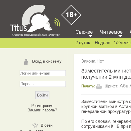
Свежее
Читаемое
2 суток
Неделя
1/2меся
Закона.Нет
Вход в систему
Заместитель минис
получении 2 млн д
Абв
Печать:
Шрифт:
Заместитель министра 
Регистрация
крупной взяткой в Аста
Забыли пароль?
генеральной прокуратур
По его словам, генерал
В сети
сотрудниками КНБ при п