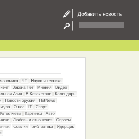
Добавить новость
Экономика
ЧП
Наука и техника
кент
Закона.Нет
Мнения
Видео
альная Азия
В Казахстане
Календарь
и
Новости оружия
HotNews
ьтура
О нас
IT
Спорт
Фотоотчёты
Картинки
Авто
ьчики
Любовь и отношения
Опросы
енник
Ссылки
Библиотека
Ядерщик
я