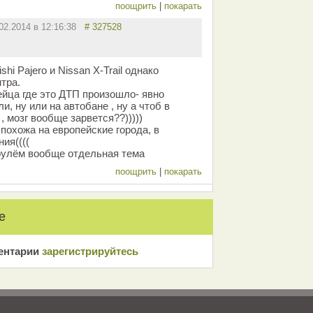
поощрить
|
покарать
.02.2014 в 12:16:38
# 327528
ishi Pajero и Nissan X-Trail однако
тра.
ейца где это ДТП произошло- явно
и, ну или на автобане , ну а чтоб в
 мозг вообще зарвется??)))))
похожа на европейские города, в
ия((((
а рулём вообще отдельная тема
поощрить
|
покарать
е
ентарии
зарeгиcтрирyйтeсь