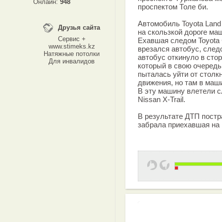
Онлайн:
948
проспектом Толе би.
Автомобиль Toyota Land 
Друзья сайта
на скользкой дороге ма
Сервис +
Ехавшая следом Toyota 
www.stimeks.kz
врезался автобус, след
Натяжные потолки
автобус откинуло в сторо
Для инвалидов
который в свою очередь
пыталась уйти от столк
движения, но там в маши
В эту машину влетели сл
Nissan X-Trail.
В результате ДТП постр
забрала приехавшая на 