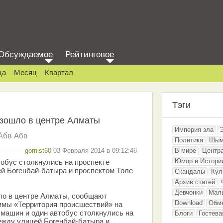
Обсуждаемое
Рейтинговое
ца
Месяц
Квартал
Тэги
зошло в центре Алматы
Империя зла
Абв
Абв
Политика
Шым
gornist60
03 Февраля 2014 в 09:12:46
В мире
Центр
Юмор и Истори
обус столкнулись на проспекте
й Богенбай-батыра и проспектом Толе
Скандалы
Кул
Архив статей
Девчонки
Мал
о в центре Алматы, сообщают
Download
Обм
ммы «Территория происшествий» на
машин и один автобус столкнулись на
Блоги
Гостева
ежду улицей Богенбай-батыра и