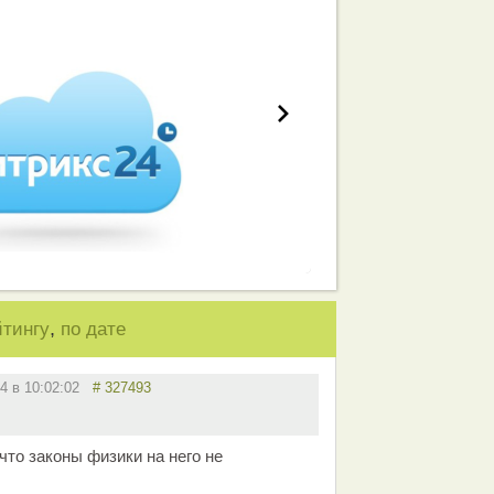
работа вашей команды
,
йтингу
по дате
14 в 10:02:02
# 327493
что законы физики на него не