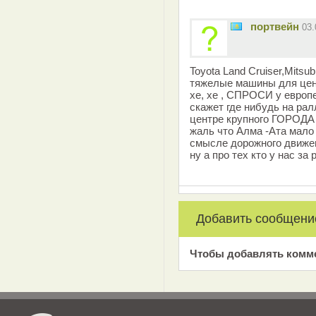
портвейн
03
Toyota Land Cruiser,Mitsub
тяжелые машины для цен
хе, хе , СПРОСИ у европ
скажет где нибудь на ралл
центре крупного ГОРОДА ,
жаль что Алма -Ата мало 
смысле дорожного движен
ну а про тех кто у нас з
Добавить сообщени
Чтобы добавлять комм