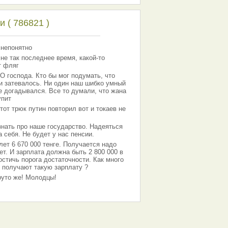
 ( 786821 )
 непонятно
 не так последнее время, какой-то
т фляг
господа. Кто бы мог подумать, что
 и затевалось. Ни один наш шибко умный
е догадывался. Все то думали, что жана
упит
тот трюк путин повторил вот и токаев не
знать про наше государство. Надеяться
 себя. Не будет у нас пенсии.
лет 6 670 000 тенге. Получается надо
ет. И зарплата должна быть 2 800 000 в
остичь порога достаточности. Как много
 получают такую зарплату ?
Круто же! Молодцы!