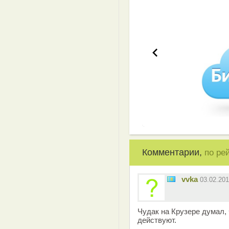
Эффективная 
Комментарии,
по ре
vvka
03.02.20
Чудак на Крузере думал, 
действуют.