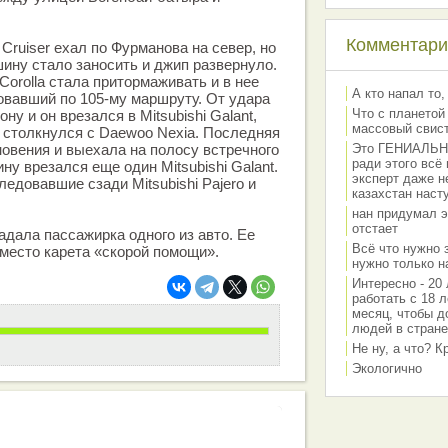
Комментарии
Cruiser ехал по Фурманова на север, но
шину стало заносить и джип развернуло.
Corolla стала притормаживать и в нее
А кто напал то,
овавший по 105-му маршруту. От удара
Что с планетой
ну и он врезался в Mitsubishi Galant,
массовый свис
 столкнулся с Daewoo Nexia. Последняя
новения и выехала на полосу встречного
Это ГЕНИАЛЬНО 
ради этого всё
ну врезался еще один Mitsubishi Galant.
эксперт даже н
едовавшие сзади Mitsubishi Pajero и
казахстан наст
нан придумал э
отстает
адала пассажирка одного из авто. Ее
Всё что нужно 
место карета «скорой помощи».
нужно только на
Интересно - 20 
работать с 18 л
месяц, чтобы д
людей в стране
Не ну, а что? 
Экологично