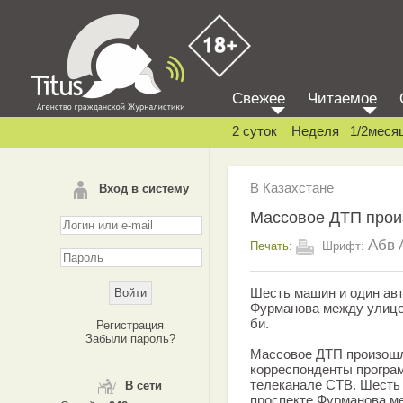
Свежее
Читаемое
2 суток
Неделя
1/2меся
В Казахстане
Вход в систему
Массовое ДТП прои
Абв
Печать:
Шрифт:
Шесть машин и один авт
Фурманова между улице
би.
Регистрация
Забыли пароль?
Массовое ДТП произошл
корреспонденты програ
телеканале СТВ. Шесть 
В сети
проспекте Фурманова м