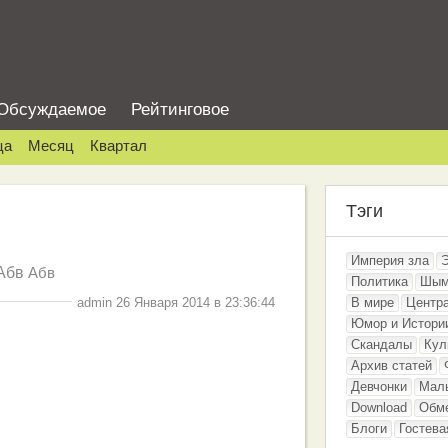
Обсуждаемое
Рейтинговое
ца
Месяц
Квартал
Тэги
Империя зла
Абв
Абв
Политика
Шым
admin 26 Января 2014 в 23:36:44
В мире
Центр
Юмор и Истори
Скандалы
Кул
Архив статей
Девчонки
Мал
Download
Обм
Блоги
Гостева