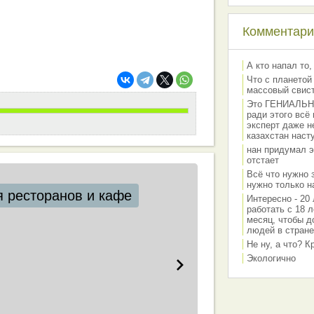
Комментарии
А кто напал то,
Что с планетой
массовый свис
Это ГЕНИАЛЬНО 
ради этого всё
эксперт даже н
казахстан наст
нан придумал э
отстает
Всё что нужно 
нужно только на
 ресторанов и кафе
Интересно - 20 
работать с 18 л
месяц, чтобы д
людей в стране
Не ну, а что? 
Экологично