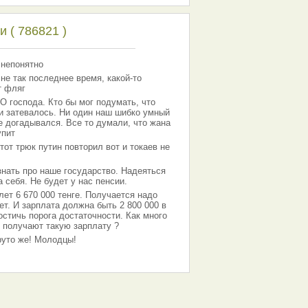
 ( 786821 )
 непонятно
 не так последнее время, какой-то
т фляг
господа. Кто бы мог подумать, что
 и затевалось. Ни один наш шибко умный
е догадывался. Все то думали, что жана
упит
тот трюк путин повторил вот и токаев не
знать про наше государство. Надеяться
 себя. Не будет у нас пенсии.
лет 6 670 000 тенге. Получается надо
ет. И зарплата должна быть 2 800 000 в
остичь порога достаточности. Как много
 получают такую зарплату ?
Круто же! Молодцы!