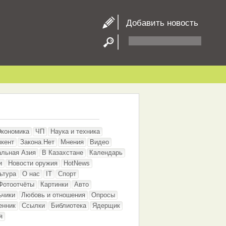
Добавить новость
Экономика
ЧП
Наука и техника
кент
Закона.Нет
Мнения
Видео
альная Азия
В Казахстане
Календарь
и
Новости оружия
HotNews
ьтура
О нас
IT
Спорт
Фотоотчёты
Картинки
Авто
ьчики
Любовь и отношения
Опросы
енник
Ссылки
Библиотека
Ядерщик
я