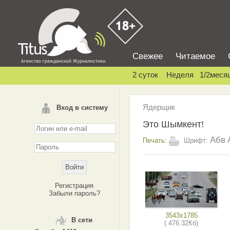
Свежее
Читаемое
2 суток
Неделя
1/2меся
Ядерщик
Вход в систему
Это Шымкент!
Абв
Печать:
Шрифт:
Регистрация
Забыли пароль?
3543x1785
В сети
( 476.32Кб)