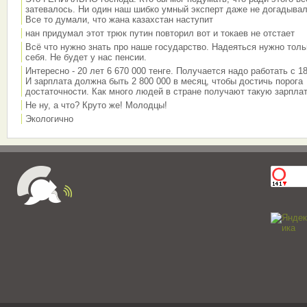
затевалось. Ни один наш шибко умный эксперт даже не догадывал
Все то думали, что жана казахстан наступит
нан придумал этот трюк путин повторил вот и токаев не отстает
Всё что нужно знать про наше государство. Надеяться нужно толь
себя. Не будет у нас пенсии.
Интересно - 20 лет 6 670 000 тенге. Получается надо работать с 18
И зарплата должна быть 2 800 000 в месяц, чтобы достичь порога
достаточности. Как много людей в стране получают такую зарплат
Не ну, а что? Круто же! Молодцы!
Экологично