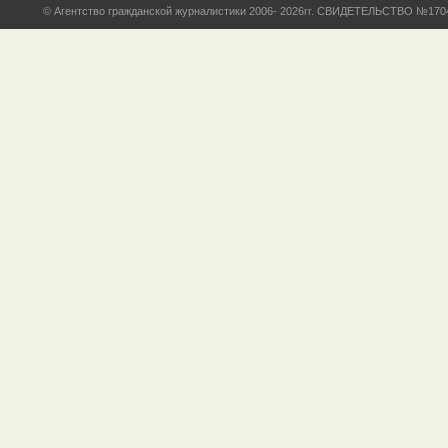
© Агентство гражданской журналистики 2006- 2026гг. СВИДЕТЕЛЬСТВО №17