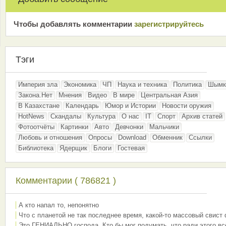
Чтобы добавлять комментарии
зарeгиcтрирyйтeсь
Тэги
Империя зла
Экономика
ЧП
Наука и техника
Политика
Шымк
Закона.Нет
Мнения
Видео
В мире
Центральная Азия
В Казахстане
Календарь
Юмор и Истории
Новости оружия
HotNews
Скандалы
Культура
О нас
IT
Спорт
Архив статей
Фотоотчёты
Картинки
Авто
Девчонки
Мальчики
Любовь и отношения
Опросы
Download
Обменник
Ссылки
Библиотека
Ядерщик
Блоги
Гостевая
Комментарии ( 786821 )
А кто напал то, непонятно
Что с планетой не так последнее время, какой-то массовый свист
Это ГЕНИАЛЬНО господа. Кто бы мог подумать, что ради этого вс