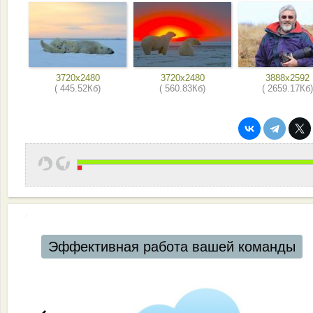
3720x2480
3720x2480
3888x2592
( 445.52Кб)
( 560.83Кб)
( 2659.17Кб)
Эффективная работа вашей команды