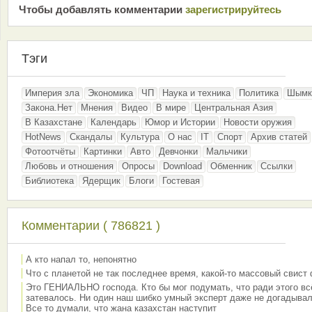
Чтобы добавлять комментарии
зарeгиcтрирyйтeсь
Тэги
Империя зла
Экономика
ЧП
Наука и техника
Политика
Шымк
Закона.Нет
Мнения
Видео
В мире
Центральная Азия
В Казахстане
Календарь
Юмор и Истории
Новости оружия
HotNews
Скандалы
Культура
О нас
IT
Спорт
Архив статей
Фотоотчёты
Картинки
Авто
Девчонки
Мальчики
Любовь и отношения
Опросы
Download
Обменник
Ссылки
Библиотека
Ядерщик
Блоги
Гостевая
Комментарии ( 786821 )
А кто напал то, непонятно
Что с планетой не так последнее время, какой-то массовый свист
Это ГЕНИАЛЬНО господа. Кто бы мог подумать, что ради этого вс
затевалось. Ни один наш шибко умный эксперт даже не догадывал
Все то думали, что жана казахстан наступит