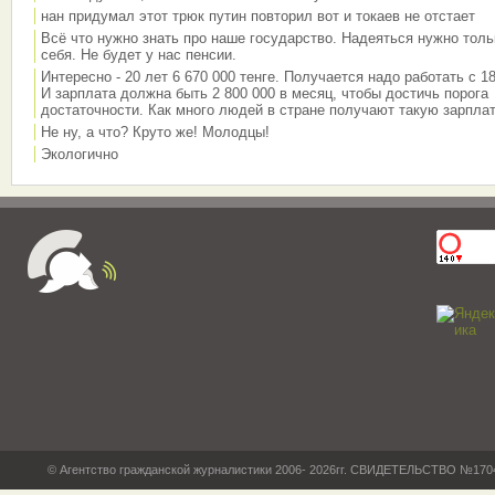
нан придумал этот трюк путин повторил вот и токаев не отстает
Всё что нужно знать про наше государство. Надеяться нужно толь
себя. Не будет у нас пенсии.
Интересно - 20 лет 6 670 000 тенге. Получается надо работать с 18
И зарплата должна быть 2 800 000 в месяц, чтобы достичь порога
достаточности. Как много людей в стране получают такую зарплат
Не ну, а что? Круто же! Молодцы!
Экологично
© Агентство гражданской журналистики 2006- 2026гг. СВИДЕТЕЛЬСТВО №17