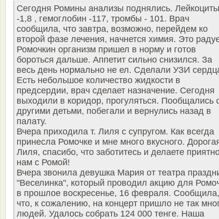
Сегодня Ромины анализы поднялись. Лейкоцит
-1,8 , гемоглобин -117, тромбы - 101. Врач
сообщила, что завтра, возможно, перейдем ко
второй фазе лечения, начнется химия. Это радуе
Ромочкин организм пришел в норму и готов
бороться дальше. Аппетит сильно снизился. За
весь день нормально не ел. Сделали УЗИ сердц
Есть небольшое количество жидкости в
предсердии, врач сделает назначение. Сегодня
выходили в коридор, прогуляться. Пообщались 
другими детьми, побегали и вернулись назад в
палату.
Вчера приходила т. Лиля с супругом. Как всегда
принесла Ромочке и мне много вкусного. Дорогая
Лиля, спасибо, что заботитесь и делаете приятн
нам с Ромой!
Вчера звонила девушка Мария от театра праздн
"Веселинка", который проводил акцию для Ромо
в прошлое воскресенье, 16 февраля. Сообщила
что, к сожалению, на концерт пришло не так мно
людей. Удалось собрать 124 000 тенге. Наша