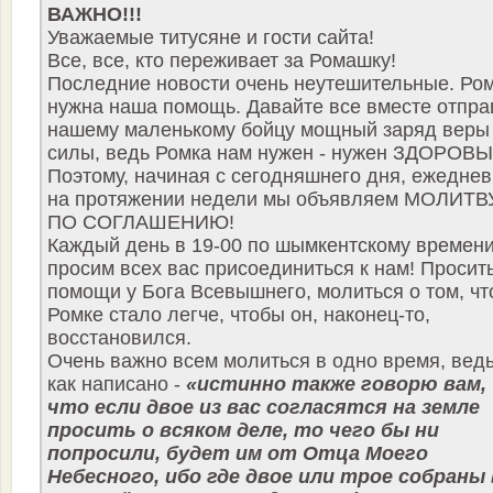
ВАЖНО!!!
Уважаемые титусяне и гости сайта!
Все, все, кто переживает за Ромашку!
Последние новости очень неутешительные. Ро
нужна наша помощь. Давайте все вместе отпр
нашему маленькому бойцу мощный заряд веры
силы, ведь Ромка нам нужен - нужен ЗДОРОВ
Поэтому, начиная с сегодняшнего дня, ежедне
на протяжении недели мы объявляем МОЛИТВ
ПО СОГЛАШЕНИЮ!
Каждый день в 19-00 по шымкентскому времен
просим всех вас присоединиться к нам! Просит
помощи у Бога Всевышнего, молиться о том, ч
Ромке стало легче, чтобы он, наконец-то,
восстановился.
Очень важно всем молиться в одно время, вед
как написано -
«истинно также говорю вам,
что если двое из вас согласятся на земле
просить о всяком деле, то чего бы ни
попросили, будет им от Отца Моего
Небесного, ибо где двое или трое собраны