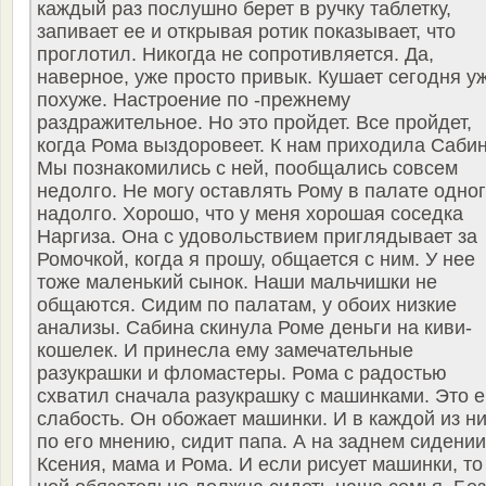
каждый раз послушно берет в ручку таблетку,
запивает ее и открывая ротик показывает, что
проглотил. Никогда не сопротивляется. Да,
наверное, уже просто привык. Кушает сегодня у
похуже. Настроение по -прежнему
раздражительное. Но это пройдет. Все пройдет,
когда Рома выздоровеет. К нам приходила Сабин
Мы познакомились с ней, пообщались совсем
недолго. Не могу оставлять Рому в палате одно
надолго. Хорошо, что у меня хорошая соседка
Наргиза. Она с удовольствием приглядывает за
Ромочкой, когда я прошу, общается с ним. У нее
тоже маленький сынок. Наши мальчишки не
общаются. Сидим по палатам, у обоих низкие
анализы. Сабина скинула Роме деньги на киви-
кошелек. И принесла ему замечательные
разукрашки и фломастеры. Рома с радостью
схватил сначала разукрашку с машинками. Это е
слабость. Он обожает машинки. И в каждой из ни
по его мнению, сидит папа. А на заднем сидении
Ксения, мама и Рома. И если рисует машинки, то