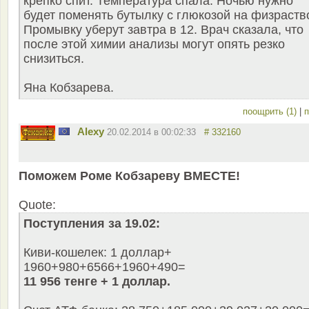
крепко спит. Температура спала. Ночью нужно
будет поменять бутылку с глюкозой на физраств
Промывку уберут завтра в 12. Врач сказала, что
после этой химии анализы могут опять резко
снизиться.
Яна Кобзарева.
поощрить (1)
|
п
Alexy
20.02.2014 в 00:02:33
# 332160
Поможем Роме Кобзареву ВМЕСТЕ!
Quote:
Поступления за 19.02:
Киви-кошелек: 1 доллар+
1960+980+6566+1960+490=
11 956 тенге + 1 доллар.