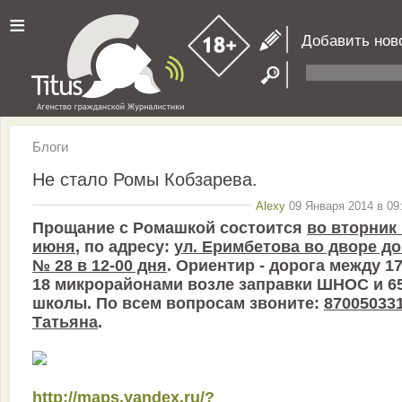
≡
Добавить нов
Блоги
Не стало Ромы Кобзарева.
Alexy
09 Января 2014 в 09
Прощание с Ромашкой состоится
во вторник 
июня
, по адресу:
ул. Еримбетова во дворе д
№ 28 в 12-00 дня
. Ориентир - дорога между 17
18 микрорайонами возле заправки ШНОС и 6
школы. По всем вопросам звоните:
870050331
Татьяна
.
http://maps.yandex.ru/?