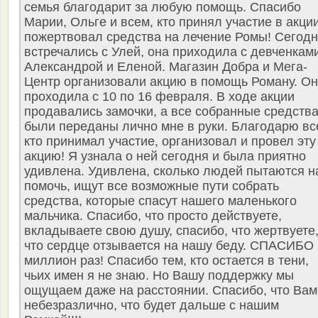
семья благодарит за любую помощь. Спасибо
Марии, Ольге и всем, кто принял участие в акци
пожертвовал средства на лечение Ромы! Сегод
встречались с Улей, она приходила с девченкам
Александрой и Еленой. Магазин Добра и Мега-
Центр организовали акцию в помощь Роману. О
проходила с 10 по 16 февраля. В ходе акции
продавались замочки, а все собранные средств
были переданы лично мне в руки. Благодарю вс
кто принимал участие, организовал и провел эту
акцию! Я узнала о ней сегодня и была приятно
удивлена. Удивлена, сколько людей пытаются н
помочь, ищут все возможные пути собрать
средства, которые спасут нашего маленького
мальчика. Спасибо, что просто действуете,
вкладываете свою душу, спасибо, что жертвуете
что сердце отзывается на нашу беду. СПАСИБО
миллион раз! Спасибо тем, кто остается в тени,
чьих имен я не знаю. Но Вашу поддержку мы
ощущаем даже на расстоянии. Спасибо, что Вам
небезразлично, что будет дальше с нашим