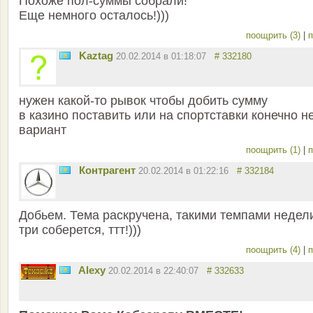
Похоже пол-суммы собрали!
Еще немного осталось!)))
поощрить (3)
|
п
Kaztag
20.02.2014 в 01:18:07
# 332180
нужен какой-то рывок чтобы добить сумму
в казино поставить или на спортставки конечно н
вариант
поощрить (1)
|
п
Контрагент
20.02.2014 в 01:22:16
# 332184
Добьем. Тема раскручена, такими темпами недел
три соберется, ттт!)))
поощрить (4)
|
п
Alexy
20.02.2014 в 22:40:07
# 332633