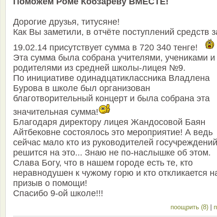
Поможем Роме Кобзареву ВМЕСТЕ!
Дорогие друзья, титусяне!
Как Вы заметили, в отчёте поступлений средств з
19.02.14 присутствует сумма в 720 340 тенге!
Эта сумма была собрана учителями, учениками и
родителями из средней школы-лицея №9.
По инициативе одинадцатиклассника Владлена
Бурова в школе был организован
благотворительный концерт и была собрана эта
значительная сумма!
Благодаря директору лицея Жандосовой Баян
Айтбековне состоялось это мероприятие! А ведь
сейчас мало кто из руководителей госучреждени
решится на это... Знаю не по-наслышке об этом.
Слава Богу, что в нашем городе есть те, кто
неравнодушен к чужому горю и кто откликается н
призыв о помощи!
Спасибо 9-ой школе!!!
поощрить (8)
|
п