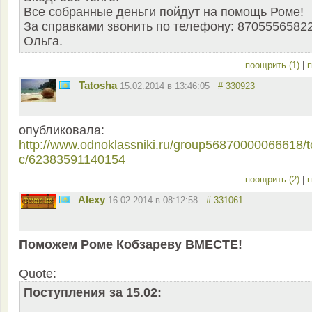
Все собранные деньги пойдут на помощь Роме!
За справками звонить по телефону: 8705556582
Ольга.
поощрить (1)
|
п
Tatosha
15.02.2014 в 13:46:05
# 330923
опубликовала:
http://www.odnoklassniki.ru/group56870000066618/t
c/62383591140154
поощрить (2)
|
п
Alexy
16.02.2014 в 08:12:58
# 331061
Поможем Роме Кобзареву ВМЕСТЕ!
Quote:
Поступления за 15.02: