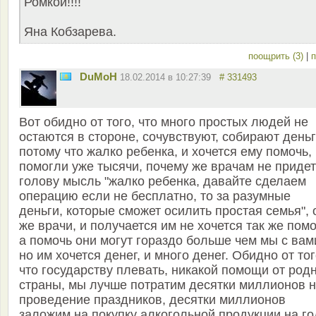
Ромкой!!!!
Яна Кобзарева.
поощрить (3)
|
п
DuMoH
18.02.2014 в 10:27:39
# 331493
Вот обидно от того, что много простых людей не
остаются в стороне, сочувствуют, собирают деньг
потому что жалко ребенка, и хочется ему помочь,
помогли уже тысячи, почему же врачам не придет
голову мысль "жалко ребенка, давайте сделаем
операцию если не бесплатно, то за разумные
деньги, которые сможет осилить простая семья", 
же врачи, и получается им не хочется так же помо
а помочь они могут гораздо больше чем мы с вам
но им хочется денег, и много денег. Обидно от тог
что государству плевать, никакой помощи от род
страны, мы лучше потратим десятки миллионов 
проведение праздников, десятки миллионов
заложим на покупку алкогольной продукции на го