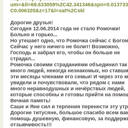
um=&ll=69.633059%2C42.341346&spn=0.01373
C0.006320&z=17&l=sat%2Cskl
Дорогие друзья!
Сегодня 12.06.2014 года не стало Ромочки!
Больно и горько...
Но утешает одно, что Ромочка сейчас с Богом
Сейчас у него ничего не болит! Возможно,
Господь и забрал его, чтобы он больше не
страдал...
Ромочка своими страданиями объединил так
много людей, некогда незнакомых, но ставши
эти месяцы членами его семьи! И через это 
увидели и почувствовали, что рядом с нами
много неравнодушных и нечёрствых людей,
которые способны и готовы прийти на помощ
Вечная память!
Саше и Яне сил и терпения перенести эту утр
Дорогие титусяне, большое спасибо всем ва
помощь душевную, финансовую, за поддерж
отзывчивость!!!