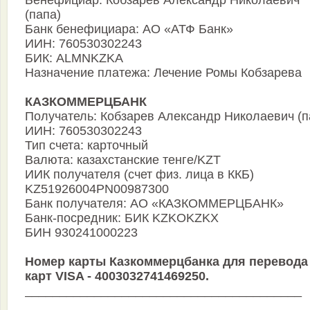
(папа)
Банк бенефициара: АО «АТФ Банк»
ИИН: 760530302243
БИК: ALMNKZKA
Назначение платежа: Лечение Ромы Кобзарева
КАЗКОММЕРЦБАНК
Получатель: Кобзарев Александр Николаевич (п
ИИН: 760530302243
Тип счета: карточный
Валюта: казахстанские тенге/KZT
ИИК получателя (счет физ. лица в ККБ)
KZ51926004PN00987300
Банк получателя: АО «КАЗКОММЕРЦБАНК»
Банк-посредник: БИК KZKOKZKX
БИН 930241000223
Номер карты Казкоммерцбанка для перевода
карт VISA - 4003032741469250.
________________________________________