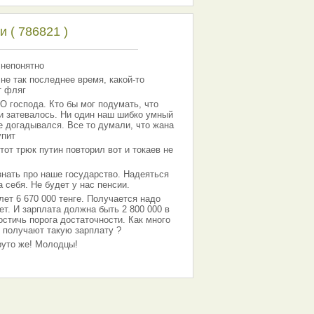
 ( 786821 )
 непонятно
 не так последнее время, какой-то
т фляг
господа. Кто бы мог подумать, что
 и затевалось. Ни один наш шибко умный
е догадывался. Все то думали, что жана
упит
тот трюк путин повторил вот и токаев не
знать про наше государство. Надеяться
 себя. Не будет у нас пенсии.
лет 6 670 000 тенге. Получается надо
ет. И зарплата должна быть 2 800 000 в
остичь порога достаточности. Как много
 получают такую зарплату ?
Круто же! Молодцы!