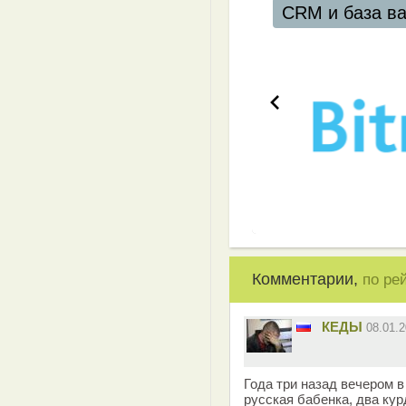
CRM и база в
Комментарии,
по ре
КЕДЫ
08.01.
Года три назад вечером в
русская бабенка, два курд