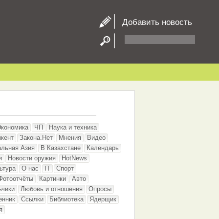
Добавить новость
Экономика
ЧП
Наука и техника
кент
Закона.Нет
Мнения
Видео
альная Азия
В Казахстане
Календарь
и
Новости оружия
HotNews
ьтура
О нас
IT
Спорт
Фотоотчёты
Картинки
Авто
ьчики
Любовь и отношения
Опросы
енник
Ссылки
Библиотека
Ядерщик
я