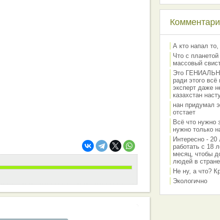
Комментарии
А кто напал то,
Что с планетой
массовый свис
Это ГЕНИАЛЬНО 
ради этого всё
эксперт даже н
казахстан наст
нан придумал э
отстает
Всё что нужно 
нужно только на
Интересно - 20 
работать с 18 л
месяц, чтобы д
людей в стране
Не ну, а что? 
Экологично