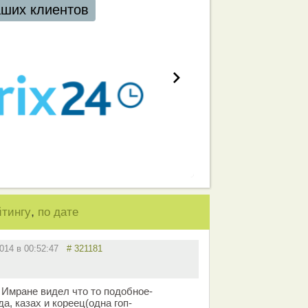
аших клиентов
,
йтингу
по дате
2014 в 00:52:47
# 321181
 Имране видел что то подобное-
а, казах и кореец(одна гоп-