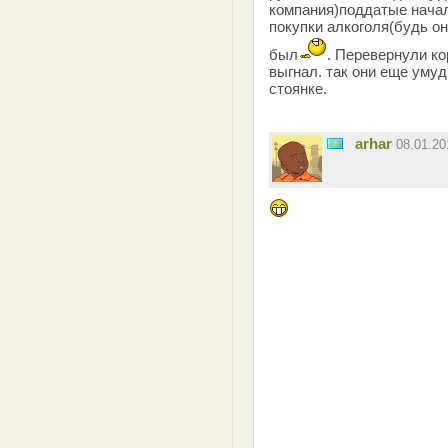
компания)поддатые начал
покупки алкоголя(будь он
был
. Перевернули ко
выгнал. так они еще уму
стоянке.
arhar
08.01.2