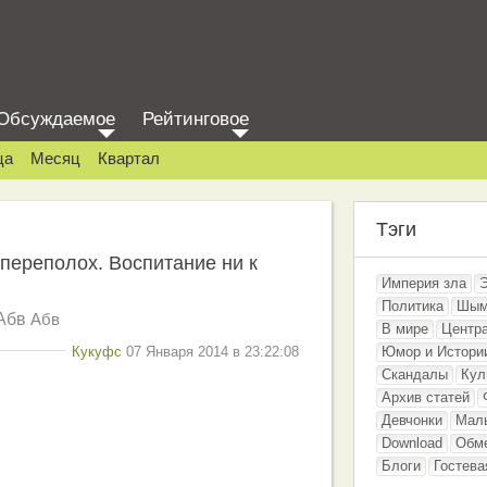
Обсуждаемое
Рейтинговое
ца
Месяц
Квартал
Тэги
переполох. Воспитание ни к
Империя зла
Политика
Шым
Абв
Абв
В мире
Центр
Кукуфс
07 Января 2014 в 23:22:08
Юмор и Истори
Скандалы
Кул
Архив статей
Девчонки
Мал
Download
Обм
Блоги
Гостева