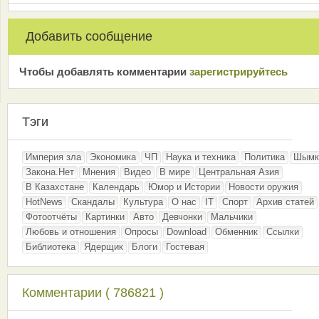
Добавить сообщение
Чтобы добавлять комментарии
зарeгиcтрирyйтeсь
Тэги
Империя зла
Экономика
ЧП
Наука и техника
Политика
Шымк
Закона.Нет
Мнения
Видео
В мире
Центральная Азия
В Казахстане
Календарь
Юмор и Истории
Новости оружия
HotNews
Скандалы
Культура
О нас
IT
Спорт
Архив статей
Фотоотчёты
Картинки
Авто
Девчонки
Мальчики
Любовь и отношения
Опросы
Download
Обменник
Ссылки
Библиотека
Ядерщик
Блоги
Гостевая
Комментарии ( 786821 )