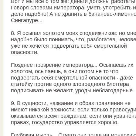
Вот и мы все о том же: деньги должны работать!
Говоря словами императора, уметь употребить и
дело надобно! А не хранить в бананово-лимонн
Сингапуре...
8. Я осыпал золотом моих сподвижников: но мн
надобно было понимать, что, разбогатев, челов
уже не хочется подвергать себя смертельной
опасности.
Позднее прозрение императора... Осыпаешь их
золотом, осыпаешь, а они потом не то что
подвергать себя смертельной опасности - даже
статейку против одного зловредного блоггера
подписывать не желают, уроды неблагодарные..
9. В сущности, название и образ правления не
имеют никакой важности: если только правосуд
оказывается всем гражданам, если они уравнен
правах, государство управляется хорошо.
Глубокая мысль... Отчего они тогда на монархию