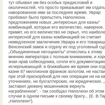
тут объявил им без особых предисловий и
околичностей, что просто приказывает им отдать
наворованное ими за последнее время. Уврар
пробовал было прельстить Наполеона
предложением новых „интересных для казны"
комбинаций, которые его величество, наверное,
примет, но его величество не скрыл, что наибол
интересной для казны комбинацией он считает
немедленное заключение Уврара и его товарищ
Венсенский замок и отдачу их под уголовный суд
„Объединенные негоцианты" отнеслись к этому
мнению императора с полным вниманием, и хо
зная нрав собеседника, сочли его документаци
исчерпывающей: в ближайшее же время они от
казне 87 миллионов франков золотом, не наста
при этой прискорбной для них операции ни на к
уточнениях, ни бухгалтерских, ни юридических. 
заставил дюжину мошенников вернуть
награбленное", - так сообщал Наполеон об этом
случае в одном письме к своему брату... (Е. В.Та
„Наполеон").