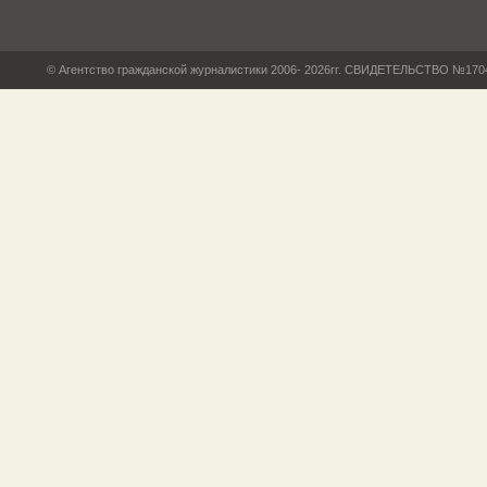
© Агентство гражданской журналистики 2006- 2026гг. СВИДЕТЕЛЬСТВО №17