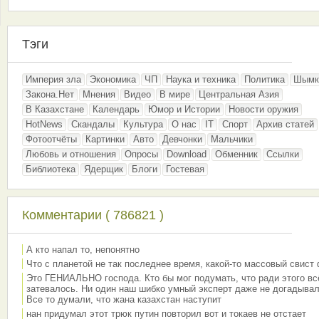
Тэги
Империя зла
Экономика
ЧП
Наука и техника
Политика
Шымк
Закона.Нет
Мнения
Видео
В мире
Центральная Азия
В Казахстане
Календарь
Юмор и Истории
Новости оружия
HotNews
Скандалы
Культура
О нас
IT
Спорт
Архив статей
Фотоотчёты
Картинки
Авто
Девчонки
Мальчики
Любовь и отношения
Опросы
Download
Обменник
Ссылки
Библиотека
Ядерщик
Блоги
Гостевая
Комментарии ( 786821 )
А кто напал то, непонятно
Что с планетой не так последнее время, какой-то массовый свист
Это ГЕНИАЛЬНО господа. Кто бы мог подумать, что ради этого вс
затевалось. Ни один наш шибко умный эксперт даже не догадывал
Все то думали, что жана казахстан наступит
нан придумал этот трюк путин повторил вот и токаев не отстает