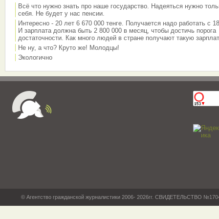
Всё что нужно знать про наше государство. Надеяться нужно толь
себя. Не будет у нас пенсии.
Интересно - 20 лет 6 670 000 тенге. Получается надо работать с 18
И зарплата должна быть 2 800 000 в месяц, чтобы достичь порога
достаточности. Как много людей в стране получают такую зарплат
Не ну, а что? Круто же! Молодцы!
Экологично
© Агентство гражданской журналистики 2006- 2026гг. СВИДЕТЕЛЬСТВО №17