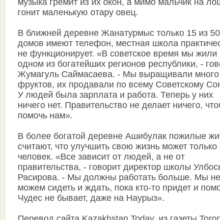
музыка гремит из их окон, а мимо мальчик на л
гонит маленькую отару овец.
В ближней деревне Жанатурмыс только 15 из 5
домов имеют телефон, местная школа практиче
не функционирует. «В советское время мы жили 
одном из богатейших регионов республики, - го
Жумагуль Саймасаева. - Мы выращивали много
фруктов, их продавали по всему Советскому Со
У людей была зарплата и работа. Теперь у них
ничего нет. Правительство не делает ничего, чт
помочь нам».
В более богатой деревне Ашибулак пожилые жи
считают, что улучшить свою жизнь может только
человек. «Все зависит от людей, а не от
правительства, - говорит директор школы Улбо
Расирова. - Мы должны работать больше. Мы н
можем сидеть и ждать, пока кто-то придет и помо
Чудес не бывает, даже на Наурыз».
Перевод сайта Kazakhstan Today, из газеты Toro