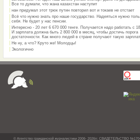
Все то думали, что жана казахстан наступит
нан придумал этот трюк путин повторил вот и токаев не отстает
Всё что нужно знать про наше государство. Надеяться нужно толь
себя. Не будет у нас пенсии.
Интересно - 20 лет 6 670 000 тенге. Получается надо работать с 18
И зарплата должна быть 2 800 000 в месяц, чтобы достичь порога
достаточности. Как много людей в стране получают такую зарплат
Не ну, а что? Круто же! Молодцы!
Экологично
© Агентство гражданской журналистики 2006- 2026гг. СВИДЕТЕЛЬСТВО №17