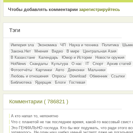
Чтобы добавлять комментарии
зарeгиcтрирyйтeсь
Тэги
Империя зла
Экономика
ЧП
Наука и техника
Политика
Шымк
Закона.Нет
Мнения
Видео
В мире
Центральная Азия
В Казахстане
Календарь
Юмор и Истории
Новости оружия
HotNews
Скандалы
Культура
О нас
IT
Спорт
Архив статей
Фотоотчёты
Картинки
Авто
Девчонки
Мальчики
Любовь и отношения
Опросы
Download
Обменник
Ссылки
Библиотека
Ядерщик
Блоги
Гостевая
Комментарии ( 786821 )
А кто напал то, непонятно
Что с планетой не так последнее время, какой-то массовый свист
Это ГЕНИАЛЬНО господа. Кто бы мог подумать, что ради этого вс
затевалось. Ни один наш шибко умный эксперт даже не догадывал