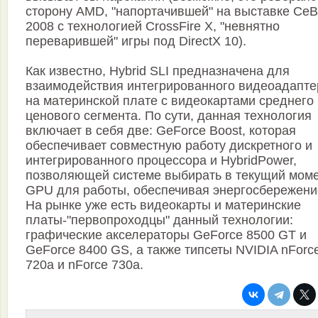
сторону AMD, "напортачившей" на выставке CeB
2008 с технологией CrossFire X, "невнятно
переварившей" игры под DirectX 10).
Как известно, Hybrid SLI предназначена для
взаимодействия интегрированного видеоадапте
на материнской плате с видеокартами среднего
ценового сегмента. По сути, данная технология
включает в себя две: GeForce Boost, которая
обеспечивает совместную работу дискретного и
интегрированного процессора и HybridPower,
позволяющей системе выбирать в текущий мом
GPU для работы, обеспечивая энергосбережени
На рынке уже есть видеокарты и материнские
платы-"первопроходцы" данный технологии:
графические акселераторы GeForce 8500 GT и
GeForce 8400 GS, а также типсеты NVIDIA nForc
720a и nForce 730a.