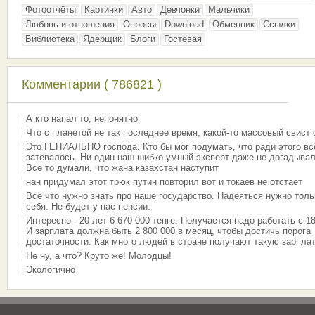
Фотоотчёты
Картинки
Авто
Девчонки
Мальчики
Любовь и отношения
Опросы
Download
Обменник
Ссылки
Библиотека
Ядерщик
Блоги
Гостевая
Комментарии ( 786821 )
А кто напал то, непонятно
Что с планетой не так последнее время, какой-то массовый свист
Это ГЕНИАЛЬНО господа. Кто бы мог подумать, что ради этого вс
затевалось. Ни один наш шибко умный эксперт даже не догадывал
Все то думали, что жана казахстан наступит
нан придумал этот трюк путин повторил вот и токаев не отстает
Всё что нужно знать про наше государство. Надеяться нужно толь
себя. Не будет у нас пенсии.
Интересно - 20 лет 6 670 000 тенге. Получается надо работать с 18
И зарплата должна быть 2 800 000 в месяц, чтобы достичь порога
достаточности. Как много людей в стране получают такую зарплат
Не ну, а что? Круто же! Молодцы!
Экологично