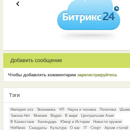
Добавить сообщение
Чтобы добавлять комментарии
зарeгиcтрирyйтeсь
Тэги
Империя зла
Экономика
ЧП
Наука и техника
Политика
Шымк
Закона.Нет
Мнения
Видео
В мире
Центральная Азия
В Казахстане
Календарь
Юмор и Истории
Новости оружия
HotNews
Скандалы
Культура
О нас
IT
Спорт
Архив статей