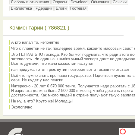
Любовь и отношения
Опросы
Download
Обменник
Ссылки
Библиотека
Ядерщик
Блоги
Гостевая
Комментарии ( 786821 )
А кто напал то, непонятно
Что с планетой не так последнее время, какой-то массовый свист
Это ГЕНИАЛЬНО господа. Кто бы мог подумать, что ради этого вс
затевалось. Ни один наш шибко умный эксперт даже не догадывал
Все то думали, что жана казахстан наступит
нан придумал этот трюк путин повторил вот и токаев не отстает
Всё что нужно знать про наше государство. Надеяться нужно толь
себя. Не будет у нас пенсии.
Интересно - 20 лет 6 670 000 тенге. Получается надо работать с 18
И зарплата должна быть 2 800 000 в месяц, чтобы достичь порога
достаточности. Как много людей в стране получают такую зарплат
Не ну, а что? Круто же! Молодцы!
Экологично