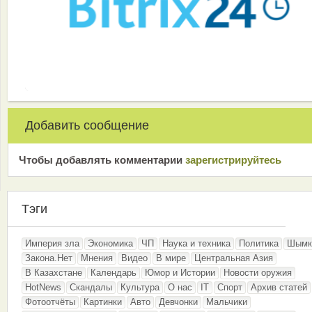
Добавить сообщение
Чтобы добавлять комментарии
зарeгиcтрирyйтeсь
Тэги
Империя зла
Экономика
ЧП
Наука и техника
Политика
Шымк
Закона.Нет
Мнения
Видео
В мире
Центральная Азия
В Казахстане
Календарь
Юмор и Истории
Новости оружия
HotNews
Скандалы
Культура
О нас
IT
Спорт
Архив статей
Фотоотчёты
Картинки
Авто
Девчонки
Мальчики