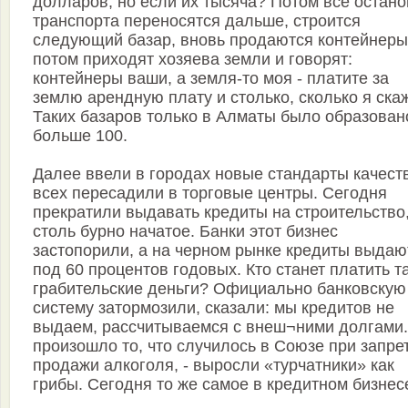
долларов, но если их тысяча? Потом все остано
транспорта переносятся дальше, строится
следующий базар, вновь продаются контейнеры
потом приходят хозяева земли и говорят:
контейнеры ваши, а земля-то моя - платите за
землю арендную плату и столько, сколько я скаж
Таких базаров только в Алматы было образован
больше 100.
Далее ввели в городах новые стандарты качест
всех пересадили в торговые центры. Сегодня
прекратили выдавать кредиты на строительство
столь бурно начатое. Банки этот бизнес
застопорили, а на черном рынке кредиты выдаю
под 60 процентов годовых. Кто станет платить т
грабительские деньги? Официально банковскую
систему затормозили, сказали: мы кредитов не
выдаем, рассчитываемся с внеш¬ними долгами.
произошло то, что случилось в Союзе при запре
продажи алкоголя, - выросли «турчатники» как
грибы. Сегодня то же самое в кредитном бизнес