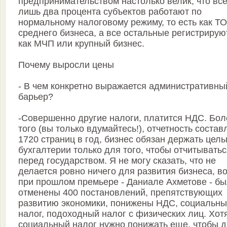
предпринимательством настолько велик, что все
лишь два процента субъектов работают по
нормальному налоговому режиму, то есть как Т
среднего бизнеса, а все остальные регистрирую
как МЧП или крупный бизнес.
Почему выросли цены
- В чем конкретно выражается административны
барьер?
-Совершенно другие налоги, платится НДС. Бол
того (вы только вдумайтесь!), отчетность состав
1720 страниц в год, бизнес обязан держать цел
бухгалтерии только для того, чтобы отчитывать
перед государством. Я не могу сказать, что не
делается ровно ничего для развития бизнеса, в
при прошлом премьере - Даниале Ахметове - б
отменены 400 постановлений, препятствующих
развитию экономики, понижены НДС, социальн
налог, подоходный налог с физических лиц. Хот
социальный налог нужно понижать еще, чтобы д