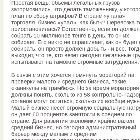
Простая вещь: объемы легальных грузов
затормозились, что делать таможеннику, у котор
план по сбору штрафов? В стране «упала»
торговля, бизнес «упал». Как быть? Перевозка-т
приостановилась? Естественно, если он должен
собрать 10 миллионов тенге в день, то он их
собирает. Его никто не спрашивает, как он будет 
собирать, он просто должен добыть - и все. Тогд
выходит, что те, кто везет сегодня легальные гр
испытывают на таможне огромные затруднения.
В связи с этим хочется помянуть мораторий на
проверки малого и среднего бизнеса, такие
«каникулы на трамбеж». Но за время моратория
должны понять, сколько из 58 контрольно-надз
органов могут остаться, сколько их вообще нужн
Малый бизнес несет огромную социальную нагру
он дает 60 процентов занятости в среднем по
стране. Для развития экономики крайне важен
средний бизнес, но сегодня административный
барьер между малым и средним