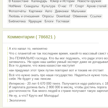
В Казахстане
Календарь
Юмор и Истории
Новости оружия
HotNews
Скандалы
Культура
О нас
IT
Спорт
Архив статей
Фотоотчёты
Картинки
Авто
Девчонки
Мальчики
Любовь и отношения
Опросы
Download
Обменник
Ссылки
Библиотека
Ядерщик
Блоги
Гостевая
Комментарии ( 786821 )
А кто напал то, непонятно
Что с планетой не так последнее время, какой-то массовый свист
Это ГЕНИАЛЬНО господа. Кто бы мог подумать, что ради этого вс
затевалось. Ни один наш шибко умный эксперт даже не догадывал
Все то думали, что жана казахстан наступит
нан придумал этот трюк путин повторил вот и токаев не отстает
Всё что нужно знать про наше государство. Надеяться нужно толь
себя. Не будет у нас пенсии.
Интересно - 20 лет 6 670 000 тенге. Получается надо работать с 18
И зарплата должна быть 2 800 000 в месяц, чтобы достичь порога
достаточности. Как много людей в стране получают такую зарплат
Не ну, а что? Круто же! Молодцы!
Экологично