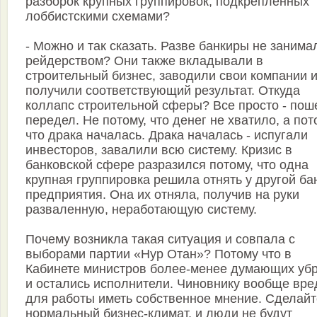
разборок крупных группировок, подкрепленных
лоббистскими схемами?
- Можно и так сказать. Разве банкиры не занима
рейдерством? Они также вкладывали в
строительный бизнес, заводили свои компании 
получили соответствующий результат. Откуда
коллапс строительной сферы? Все просто - пош
передел. Не потому, что денег не хватило, а пот
что драка началась. Драка началась - испугали
инвесторов, завалили всю систему. Кризис в
банковской сфере разразился потому, что одна
крупная группировка решила отнять у другой ба
предприятия. Она их отняла, получив на руки
разваленную, неработающую систему.
Почему возникла такая ситуация и совпала с
выборами партии «Нур Отан»? Потому что в
Кабинете министров более-менее думающих уб
и остались исполнители. Чиновнику вообще вре
для работы иметь собственное мнение. Сделайт
нормальный бизнес-климат, и люди не будут