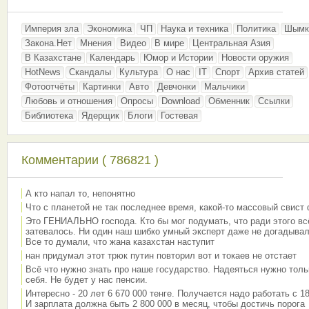
Империя зла
Экономика
ЧП
Наука и техника
Политика
Шымк
Закона.Нет
Мнения
Видео
В мире
Центральная Азия
В Казахстане
Календарь
Юмор и Истории
Новости оружия
HotNews
Скандалы
Культура
О нас
IT
Спорт
Архив статей
Фотоотчёты
Картинки
Авто
Девчонки
Мальчики
Любовь и отношения
Опросы
Download
Обменник
Ссылки
Библиотека
Ядерщик
Блоги
Гостевая
Комментарии ( 786821 )
А кто напал то, непонятно
Что с планетой не так последнее время, какой-то массовый свист
Это ГЕНИАЛЬНО господа. Кто бы мог подумать, что ради этого вс
затевалось. Ни один наш шибко умный эксперт даже не догадывал
Все то думали, что жана казахстан наступит
нан придумал этот трюк путин повторил вот и токаев не отстает
Всё что нужно знать про наше государство. Надеяться нужно толь
себя. Не будет у нас пенсии.
Интересно - 20 лет 6 670 000 тенге. Получается надо работать с 18
И зарплата должна быть 2 800 000 в месяц, чтобы достичь порога