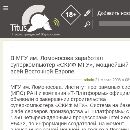
≡
Добавить нов
IT
В МГУ им. Ломоносова заработал
суперкомпьютер «СКИФ МГУ», мощнейший
всей Восточной Европе
admin
21 Марта 2008 в 08
МГУ им. Ломоносова, Институт программных си
(ИПС) РАН и компания «Т-Платформы» официа
объявили о завершении строительства
суперкомпьютера «СКИФ МГУ». Система на базе
blade-серверов производства «Т-Платформы» с
1250 четырехъядерными процессорами Intel Xeo
E5472, по информации создателей, на момент
анонса была самой мощной не только в России 