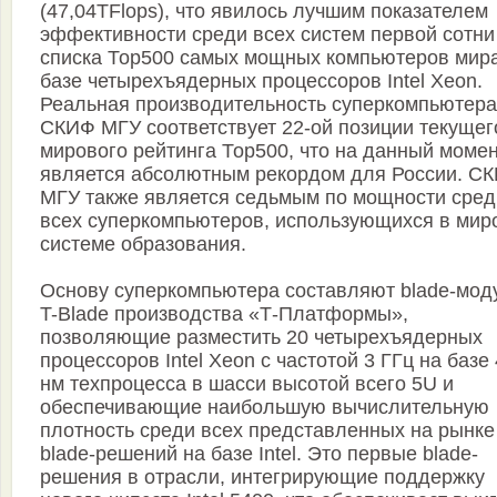
(47,04TFlops), что явилось лучшим показателем
эффективности среди всех систем первой сотни
списка Тор500 самых мощных компьютеров мир
базе четырехъядерных процессоров Intel Xeon.
Реальная производительность суперкомпьютера
СКИФ МГУ соответствует 22-ой позиции текущег
мирового рейтинга Тор500, что на данный моме
является абсолютным рекордом для России. С
МГУ также является седьмым по мощности сред
всех суперкомпьютеров, использующихся в мир
системе образования.
Основу суперкомпьютера составляют blade-мод
T-Blade производства «Т-Платформы»,
позволяющие разместить 20 четырехъядерных
процессоров Intel Xeon с частотой 3 ГГц на базе 
нм техпроцесса в шасси высотой всего 5U и
обеспечивающие наибольшую вычислительную
плотность среди всех представленных на рынке
blade-решений на базе Intel. Это первые blade-
решения в отрасли, интегрирующие поддержку