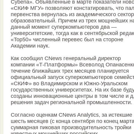
Cyberia». Объявленные в марте показатели нов
«СКИФ МГУ» позволяют констатировать, что па
первенства вернулась из академического сектор
образовательный. Причем из трех мощнейших н
данный момент суперкомпьютеров два —
университетские, тогда как в сентябрьской реда
«Top50» численный перевес был на стороне
Академии наук.
Как сообщил CNews генеральный директор
компании «Т-Платформы» Всеволод Опанасенко
течение ближайших трех месяцев планируется
официальный запуск суперкомпьютеров семейс
«СКИФ» во Владимирском и Южно-Уральском
государственных университетах. На их базе буд
созданы инновационные центры в том числе и 
решения задач региональной промышленности.
Согласно оценкам CNews Analytics, за истекшие
шесть месяцев (с конца сентября по конец марта
суммарная пиковая производительность тройки
известных мощнейших российских