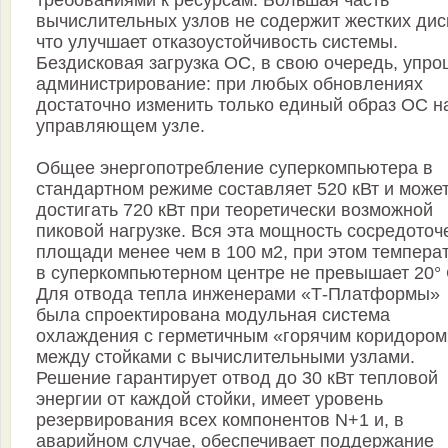
требованиями к ресурсам. Большая часть
вычислительных узлов не содержит жестких дис
что улучшает отказоустойчивость системы.
Бездисковая загрузка ОС, в свою очередь, упро
администрирование: при любых обновлениях
достаточно изменить только единый образ ОС н
управляющем узле.
Общее энергопотребление суперкомпьютера в
стандартном режиме составляет 520 кВт и може
достигать 720 кВт при теоретически возможной
пиковой нагрузке. Вся эта мощность сосредоточ
площади менее чем в 100 м2, при этом темпера
в суперкомпьютерном центре не превышает 20° 
Для отвода тепла инженерами «Т-Платформы»
была спроектирована модульная система
охлаждения с герметичным «горячим коридором
между стойками с вычислительными узлами.
Решение гарантирует отвод до 30 кВт тепловой
энергии от каждой стойки, имеет уровень
резервирования всех компонентов N+1 и, в
аварийном случае, обеспечивает поддержание