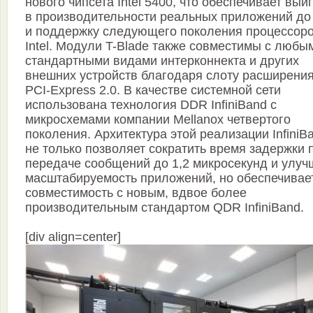
нового чипсета Intel 5400, что обеспечивает вы
в производительности реальных приложений до
и поддержку следующего поколения процессор
Intel. Модули T-Blade также совместимы с любы
стандартными видами интерконнекта и других
внешних устройств благодаря слоту расширени
PCI-Express 2.0. В качестве системной сети
использована технология DDR InfiniBand с
микросхемами компании Mellanox четвертого
поколения. Архитектура этой реализации InfiniB
не только позволяет сократить время задержки 
передаче сообщений до 1,2 микросекунд и улуч
масштабируемость приложений, но обеспечивае
совместимость с новым, вдвое более
производительным стандартом QDR InfiniBand.
[div align=center]