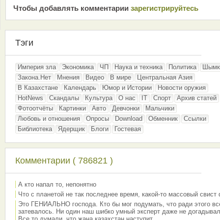
Чтобы добавлять комментарии
зарeгиcтрирyйтeсь
Тэги
Империя зла
Экономика
ЧП
Наука и техника
Политика
Шымк
Закона.Нет
Мнения
Видео
В мире
Центральная Азия
В Казахстане
Календарь
Юмор и Истории
Новости оружия
HotNews
Скандалы
Культура
О нас
IT
Спорт
Архив статей
Фотоотчёты
Картинки
Авто
Девчонки
Мальчики
Любовь и отношения
Опросы
Download
Обменник
Ссылки
Библиотека
Ядерщик
Блоги
Гостевая
Комментарии ( 786821 )
А кто напал то, непонятно
Что с планетой не так последнее время, какой-то массовый свист
Это ГЕНИАЛЬНО господа. Кто бы мог подумать, что ради этого вс
затевалось. Ни один наш шибко умный эксперт даже не догадывал
Все то думали, что жана казахстан наступит