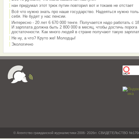
нан придумал этот трюк путин повторил вот и токаев не отстает
Всё что нужно знать про наше государство. Надеяться нужно толь
себя. Не будет у нас пенсии.
Интересно - 20 лет 6 670 000 тенге. Получается надо работать с 18
И зарплата должна быть 2 800 000 в месяц, чтобы достичь порога
достаточности. Как много людей в стране получают такую зарплат
Не ну, а что? Круто же! Молодцы!
Экологично
© Агентство гражданской журналистики 2006- 2026гг. СВИДЕТЕЛЬСТВО №17