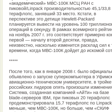
«академический» МВС-100К МСЦ РАН с
пиковой/Linpack производительностью 45,1/33,8
терафлопс, занявший 33 место. Кстати, в
перспективе это детище Hewlett-Packard
планируется вывести на уровень 100 триллионо
операций в секунду. В рамках всемирного рейти
на ноябрь 2007 г. это соответствует примерно ко
первой — началу второй десятки, правда,
неизвестно, насколько изменится расклад сил к
времени, когда МВС-100К дойдет до искомой сот
*****
После того, как в январе 2008 г. было официаль
объявлено о запуске суперкомпьютера в Уфимс
авиационно-техническом университете, в тройке
российских лидеров опять произошли изменения
Система, созданная компанией «АйТи» на базе
blade-серверов IBM, при пиковых 20 терафлопс
продемонстрировала 15,7 терафлопс по Linpac
меньше, чем МВС-100К, но больше, чем «СКИФ