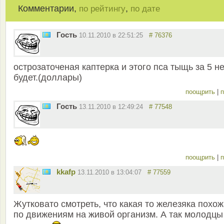
Комментарии,
,
по рейтингу
по дате
Гость
10.11.2010 в 22:51:25
# 76376
острозаточеная каптерка и этого пса тыщь за 5 н
будет.(доллары)
поощрить
|
п
Гость
13.11.2010 в 12:49:24
# 77548
поощрить
|
п
kkafp
13.11.2010 в 13:04:07
# 77559
Жутковато смотреть, что какая то железяка похо
по движениям на живой организм. А так молодцы