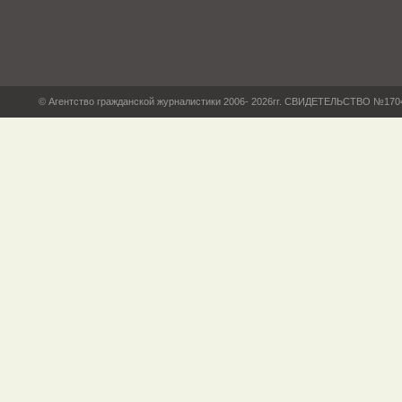
© Агентство гражданской журналистики 2006- 2026гг. СВИДЕТЕЛЬСТВО №17