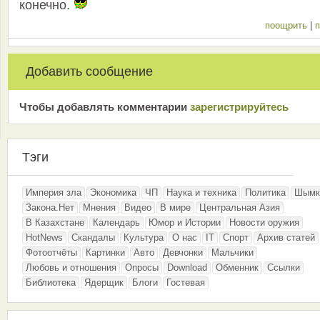
конечно.
поощрить
|
п
Добавить сообщение
Чтобы добавлять комментарии
зарeгиcтрирyйтeсь
Тэги
Империя зла
Экономика
ЧП
Наука и техника
Политика
Шымк
Закона.Нет
Мнения
Видео
В мире
Центральная Азия
В Казахстане
Календарь
Юмор и Истории
Новости оружия
HotNews
Скандалы
Культура
О нас
IT
Спорт
Архив статей
Фотоотчёты
Картинки
Авто
Девчонки
Мальчики
Любовь и отношения
Опросы
Download
Обменник
Ссылки
Библиотека
Ядерщик
Блоги
Гостевая