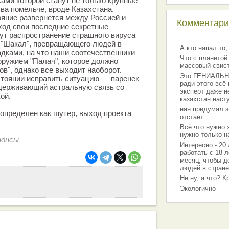
ками которой станут не только крупные
тва помельче, вроде Казахстана.
яние развернется между Россией и
Комментарии
ход свои последние секретные
ут распространение страшного вируса
 "Шакал", превращающего людей в
А кто напал то,
дками, на что наши соотечественники
Что с планетой
оружием "Палач", которое должно
массовый свис
ов", однако все выходит наоборот.
Это ГЕНИАЛЬНО 
стоянии исправить ситуацию — паренек
ради этого всё
ддерживающий астральную связь со
эксперт даже н
ой.
казахстан наст
нан придумал э
определен как шутер, выход проекта
отстает
Всё что нужно 
нужно только на
нонсы
Интересно - 20 
работать с 18 л
месяц, чтобы д
людей в стране
Не ну, а что? 
Экологично