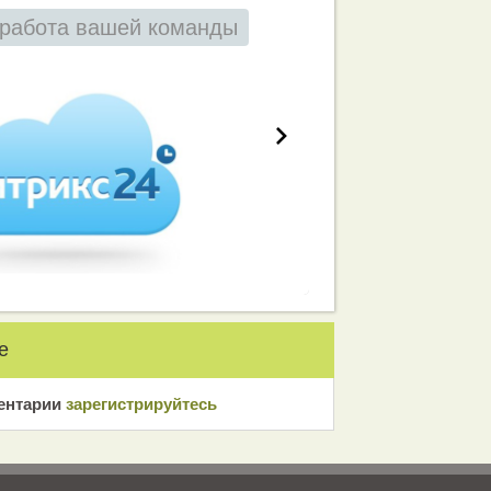
работа вашей команды
е
ентарии
зарeгиcтрирyйтeсь