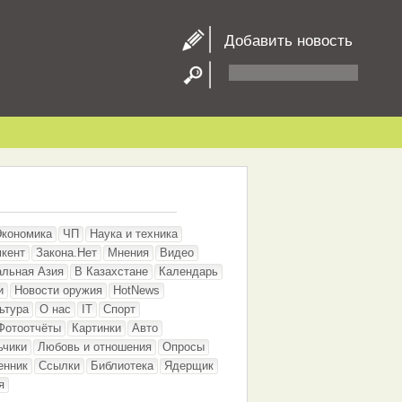
Добавить новость
Экономика
ЧП
Наука и техника
кент
Закона.Нет
Мнения
Видео
альная Азия
В Казахстане
Календарь
и
Новости оружия
HotNews
ьтура
О нас
IT
Спорт
Фотоотчёты
Картинки
Авто
ьчики
Любовь и отношения
Опросы
енник
Ссылки
Библиотека
Ядерщик
я