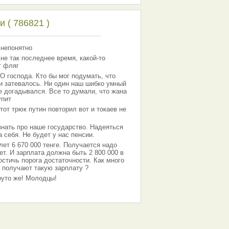
 ( 786821 )
 непонятно
 не так последнее время, какой-то
т фляг
господа. Кто бы мог подумать, что
 и затевалось. Ни один наш шибко умный
е догадывался. Все то думали, что жана
упит
тот трюк путин повторил вот и токаев не
знать про наше государство. Надеяться
 себя. Не будет у нас пенсии.
лет 6 670 000 тенге. Получается надо
ет. И зарплата должна быть 2 800 000 в
остичь порога достаточности. Как много
 получают такую зарплату ?
Круто же! Молодцы!