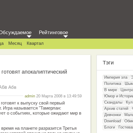
Обсуждаемое
Рейтинговое
ца
Месяц
Квартал
Тэги
 готовят апокалиптический
Империя зла
Политика
Шым
Абв
Абв
В мире
Центр
admin
20 Марта 2008 в 13:49:59
Юмор и Истори
Скандалы
Кул
 готовят к выпуску свой первый
. Игра называется "Тамерлан:
Архив статей
ует о событиях, которые ожидают мир в
Девчонки
Мал
Download
Обм
Блоги
Гостева
 время на планете разразится Третья