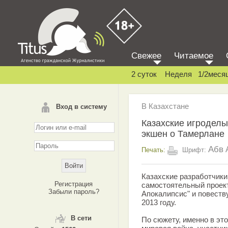
Свежее
Читаемое
2 суток
Неделя
1/2меся
В Казахстане
Вход в систему
Казахские игроделы
экшен о Тамерлане
Абв
Печать:
Шрифт:
Казахские разработчики
Регистрация
самостоятельный проект
Забыли пароль?
Апокалипсис" и повеств
2013 году.
В сети
По сюжету, именно в это