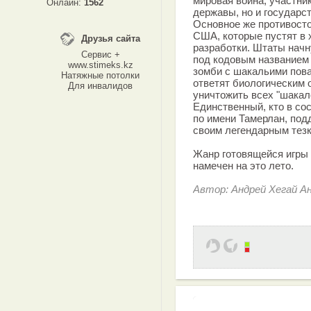
мировая война, участни
Онлайн:
1562
державы, но и государс
Основное же противосто
США, которые пустят в 
Друзья сайта
разработки. Штаты начн
Сервис +
под кодовым названием
www.stimeks.kz
зомби с шакальими пова
Натяжные потолки
ответят биологическим 
Для инвалидов
уничтожить всех "шакал
Единственный, кто в со
по имени Тамерлан, по
своим легендарным тезк
Жанр готовящейся игры 
намечен на это лето.
Автор: Андрей Хегай А