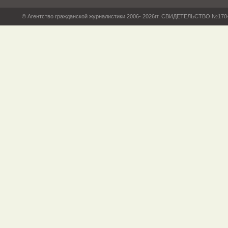
© Агентство гражданской журналистики 2006- 2026гг. СВИДЕТЕЛЬСТВО №17