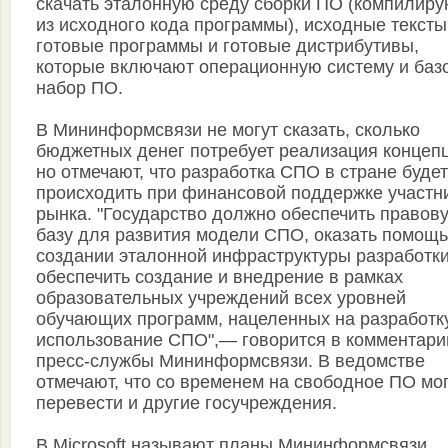
скачать эталонную среду сборки ПО (компилиру
из исходного кода программы), исходные тексты
готовые программы и готовые дистрибутивы,
которые включают операционную систему и баз
набор ПО.
В Мининформсвязи не могут сказать, сколько
бюджетных денег потребует реализация концепц
но отмечают, что разработка СПО в стране будет
происходить при финансовой поддержке участн
рынка. "Государство должно обеспечить правов
базу для развития модели СПО, оказать помощь
создании эталонной инфраструктуры разработки
обеспечить создание и внедрение в рамках
образовательных учреждений всех уровней
обучающих программ, нацеленных на разработк
использование СПО",— говорится в комментари
пресс-службы Мининформсвязи. В ведомстве
отмечают, что со временем на свободное ПО мо
перевести и другие госучреждения.
В Microsoft называют планы Мининформсвязи