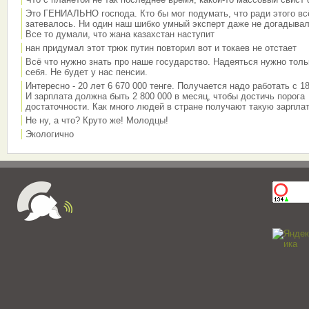
Это ГЕНИАЛЬНО господа. Кто бы мог подумать, что ради этого вс
затевалось. Ни один наш шибко умный эксперт даже не догадывал
Все то думали, что жана казахстан наступит
нан придумал этот трюк путин повторил вот и токаев не отстает
Всё что нужно знать про наше государство. Надеяться нужно толь
себя. Не будет у нас пенсии.
Интересно - 20 лет 6 670 000 тенге. Получается надо работать с 18
И зарплата должна быть 2 800 000 в месяц, чтобы достичь порога
достаточности. Как много людей в стране получают такую зарплат
Не ну, а что? Круто же! Молодцы!
Экологично