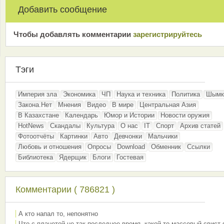
Добавить сообщение
Чтобы добавлять комментарии
зарeгиcтрирyйтeсь
Тэги
Империя зла
Экономика
ЧП
Наука и техника
Политика
Шымк
Закона.Нет
Мнения
Видео
В мире
Центральная Азия
В Казахстане
Календарь
Юмор и Истории
Новости оружия
HotNews
Скандалы
Культура
О нас
IT
Спорт
Архив статей
Фотоотчёты
Картинки
Авто
Девчонки
Мальчики
Любовь и отношения
Опросы
Download
Обменник
Ссылки
Библиотека
Ядерщик
Блоги
Гостевая
Комментарии ( 786821 )
А кто напал то, непонятно
Что с планетой не так последнее время, какой-то массовый свист