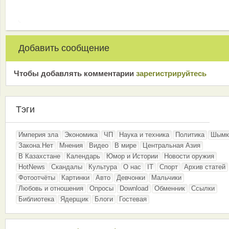
Добавить сообщение
Чтобы добавлять комментарии
зарeгиcтрирyйтeсь
Тэги
Империя зла
Экономика
ЧП
Наука и техника
Политика
Шымк
Закона.Нет
Мнения
Видео
В мире
Центральная Азия
В Казахстане
Календарь
Юмор и Истории
Новости оружия
HotNews
Скандалы
Культура
О нас
IT
Спорт
Архив статей
Фотоотчёты
Картинки
Авто
Девчонки
Мальчики
Любовь и отношения
Опросы
Download
Обменник
Ссылки
Библиотека
Ядерщик
Блоги
Гостевая