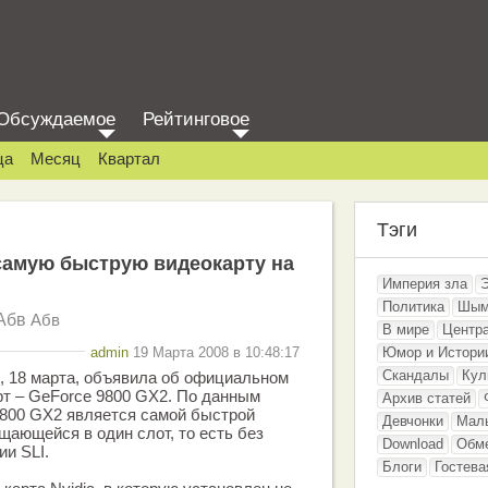
Обсуждаемое
Рейтинговое
ца
Месяц
Квартал
Тэги
самую быструю видеокарту на
Империя зла
Политика
Шым
Абв
Абв
В мире
Центр
admin
19 Марта 2008 в 10:48:17
Юмор и Истори
Скандалы
Кул
я, 18 марта, объявила об официальном
т – GeForce 9800 GX2. По данным
Архив статей
9800 GX2 является самой быстрой
Девчонки
Мал
щающейся в один слот, то есть без
Download
Обм
ии SLI.
Блоги
Гостева