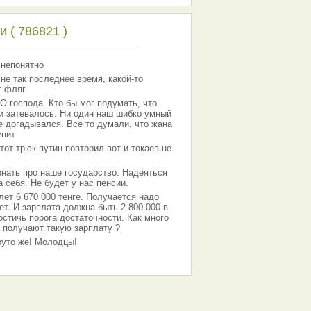
 ( 786821 )
 непонятно
 не так последнее время, какой-то
т фляг
господа. Кто бы мог подумать, что
 и затевалось. Ни один наш шибко умный
е догадывался. Все то думали, что жана
упит
тот трюк путин повторил вот и токаев не
знать про наше государство. Надеяться
 себя. Не будет у нас пенсии.
лет 6 670 000 тенге. Получается надо
ет. И зарплата должна быть 2 800 000 в
остичь порога достаточности. Как много
 получают такую зарплату ?
Круто же! Молодцы!