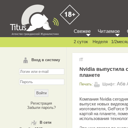
Свежее
Читаемое
2 суток
Неделя
1/2меся
IT
Вход в систему
Nvidia выпустила 
планете
Абв
Печать:
Шрифт:
Компания Nvidia сегодн
Регистрация
выпуске новых видеокар
Забыли пароль?
изготовителя, GeForce 
картой на планете, поме
использования технолог
В сети