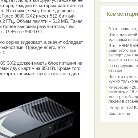
 карта Nvidia, в которую установлен не
ессора, каждый из которых работает на
Гц. Это ниже, чем у более дешевых
Комментарии
eForce 9800 GX2 имеет 512-битный
а 2 ГГц. Объем памяти – 512 МБ. Такая
к более высоким результатам, чем,
А кто напал то,
ты GeForce 9600 GT.
Что с планетой
массовый свис
ую серию видеокарт, а значит обладает
Это ГЕНИАЛЬНО 
ожностями. Прежде всего, это
ради этого всё
.0.
эксперт даже н
казахстан наст
00 GX2 должен иметь блок питания на
нан придумал э
овки двух карт – на 850 Вт. Кроме того,
отстает
еокарта занимает пространство в два
Всё что нужно 
нужно только на
Интересно - 20 
работать с 18 л
месяц, чтобы д
людей в стране
Не ну, а что? 
Экологично