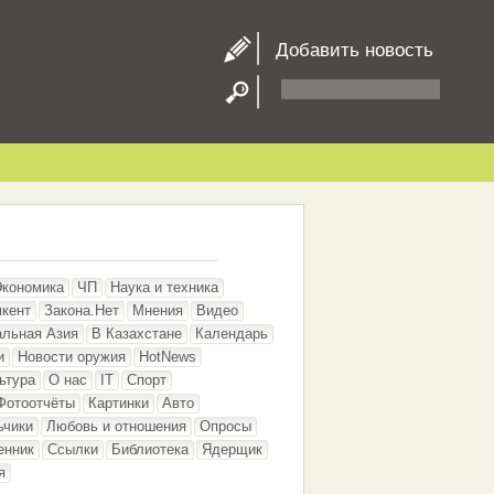
Добавить новость
Экономика
ЧП
Наука и техника
кент
Закона.Нет
Мнения
Видео
альная Азия
В Казахстане
Календарь
и
Новости оружия
HotNews
ьтура
О нас
IT
Спорт
Фотоотчёты
Картинки
Авто
ьчики
Любовь и отношения
Опросы
енник
Ссылки
Библиотека
Ядерщик
я