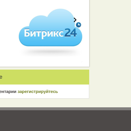
е
ентарии
зарeгиcтрирyйтeсь