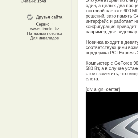
Это уже вторая по счету
Онлайн:
1548
один, а целых два проц
тактовой частоте 600 М
решений, зато память G
Друзья сайта
интерфейс и работает н
Сервис +
конфигурация приводит 
www.stimeks.kz
например, две видеокар
Натяжные потолки
Для инвалидов
Новинка входит в девят
соответствующими возм
поддержка PCI Express 2
Компьютер с GeForce 98
580 Вт, а в случае устан
стоит заметить, что вид
слота.
[div align=center]