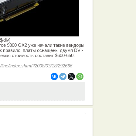
/div]
ce 9800 GX2 уже начали такие вендоры
ак правило, платы оснащены двумя DVI-
емая стоимость составит $600-650.
/line/index.shtml?2008/03/18/292666
работа вашей команды