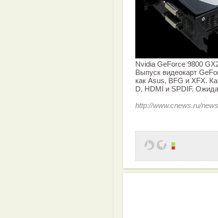
Nvidia GeForce 9800 GX2[
Выпуск видеокарт GeFor
как Asus, BFG и XFX. К
D, HDMI и SPDIF. Ожида
http://www.cnews.ru/news
Эффективная 