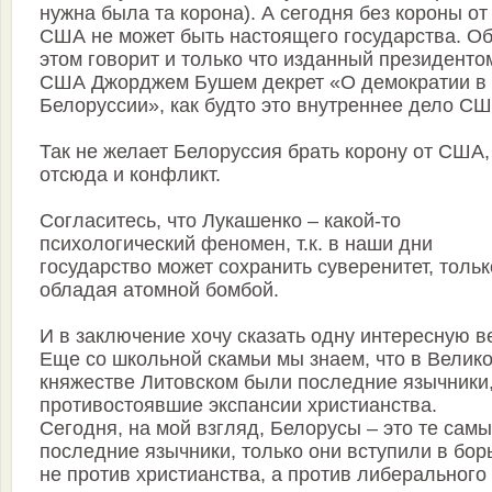
нужна была та корона). А сегодня без короны от
США не может быть настоящего государства. О
этом говорит и только что изданный президенто
США Джорджем Бушем декрет «О демократии в
Белоруссии», как будто это внутреннее дело СШ
Так не желает Белоруссия брать корону от США,
отсюда и конфликт.
Согласитесь, что Лукашенко – какой-то
психологический феномен, т.к. в наши дни
государство может сохранить суверенитет, тольк
обладая атомной бомбой.
И в заключение хочу сказать одну интересную в
Еще со школьной скамьи мы знаем, что в Велик
княжестве Литовском были последние язычники
противостоявшие экспансии христианства.
Сегодня, на мой взгляд, Белорусы – это те сам
последние язычники, только они вступили в бор
не против христианства, а против либерального