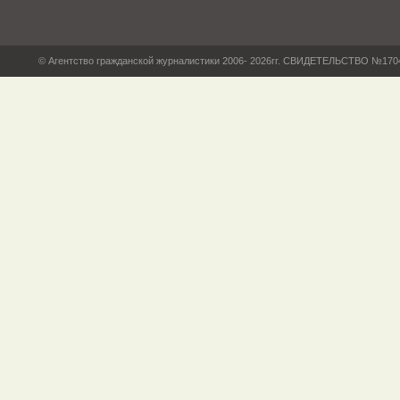
© Агентство гражданской журналистики 2006- 2026гг. СВИДЕТЕЛЬСТВО №17