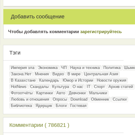
Добавить сообщение
Чтобы добавлять комментарии
зарeгиcтрирyйтeсь
Тэги
Империя зла
Экономика
ЧП
Наука и техника
Политика
Шымк
Закона.Нет
Мнения
Видео
В мире
Центральная Азия
В Казахстане
Календарь
Юмор и Истории
Новости оружия
HotNews
Скандалы
Культура
О нас
IT
Спорт
Архив статей
Фотоотчёты
Картинки
Авто
Девчонки
Мальчики
Любовь и отношения
Опросы
Download
Обменник
Ссылки
Библиотека
Ядерщик
Блоги
Гостевая
Комментарии ( 786821 )