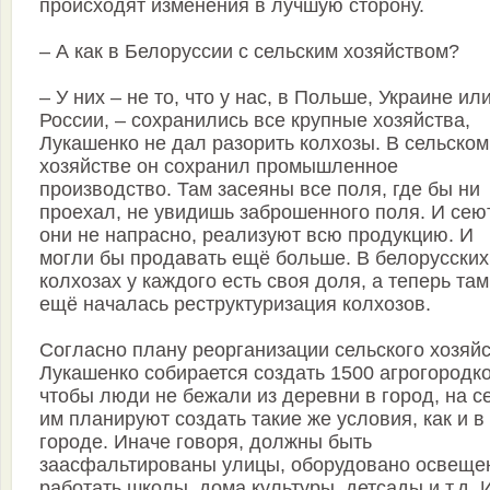
происходят изменения в лучшую сторону.
– А как в Белоруссии с сельским хозяйством?
– У них – не то, что у нас, в Польше, Украине ил
России, – сохранились все крупные хозяйства,
Лукашенко не дал разорить колхозы. В сельском
хозяйстве он сохранил промышленное
производство. Там засеяны все поля, где бы ни
проехал, не увидишь заброшенного поля. И сею
они не напрасно, реализуют всю продукцию. И
могли бы продавать ещё больше. В белорусских
колхозах у каждого есть своя доля, а теперь там
ещё началась реструктуризация колхозов.
Согласно плану реорганизации сельского хозяй
Лукашенко собирается создать 1500 агрогородко
чтобы люди не бежали из деревни в город, на с
им планируют создать такие же условия, как и в
городе. Иначе говоря, должны быть
заасфальтированы улицы, оборудовано освеще
работать школы, дома культуры, детсады и т.д. 