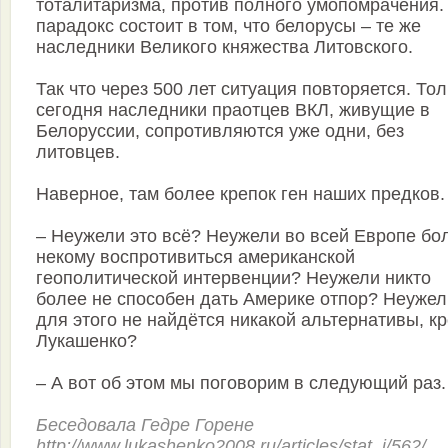
тоталитаризма, против полного умопомрачения.
парадокс состоит в том, что белорусы – те же
наследники Великого княжества Литовского.
Так что через 500 лет ситуация повторяется. Тол
сегодня наследники праотцев ВКЛ, живущие в
Белоруссии, сопротивляются уже одни, без
литовцев.
Наверное, там более крепок ген наших предков.
– Неужели это всё? Неужели во всей Европе бо
некому воспротивиться американской
геополитической интервенции? Неужели никто
более не способен дать Америке отпор? Неужел
для этого не найдётся никакой альтернативы, к
Лукашенко?
– А вот об этом мы поговорим в следующий раз.
Беседовала Гедре Горене
http://www.lukashenko2008.ru/articles/stat_i/562/