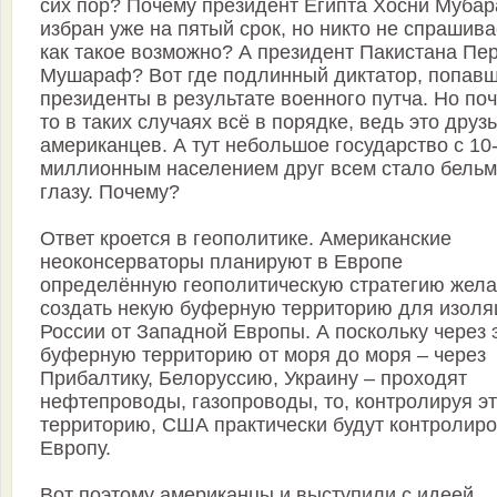
сих пор? Почему президент Египта Хосни Мубар
избран уже на пятый срок, но никто не спрашива
как такое возможно? А президент Пакистана Пе
Мушараф? Вот где подлинный диктатор, попавш
президенты в результате военного путча. Но по
то в таких случаях всё в порядке, ведь это друз
американцев. А тут небольшое государство с 10
миллионным населением друг всем стало бельм
глазу. Почему?
Ответ кроется в геополитике. Американские
неоконсерваторы планируют в Европе
определённую геополитическую стратегию жел
создать некую буферную территорию для изоля
России от Западной Европы. А поскольку через 
буферную территорию от моря до моря – через
Прибалтику, Белоруссию, Украину – проходят
нефтепроводы, газопроводы, то, контролируя эт
территорию, США практически будут контролиро
Европу.
Вот поэтому американцы и выступили с идеей