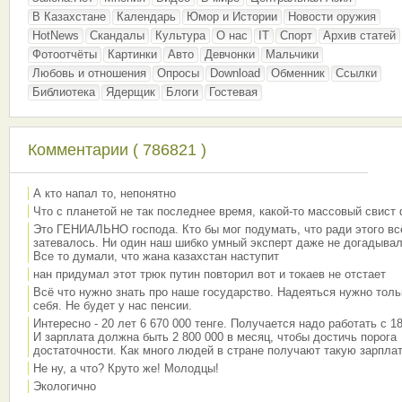
В Казахстане
Календарь
Юмор и Истории
Новости оружия
HotNews
Скандалы
Культура
О нас
IT
Спорт
Архив статей
Фотоотчёты
Картинки
Авто
Девчонки
Мальчики
Любовь и отношения
Опросы
Download
Обменник
Ссылки
Библиотека
Ядерщик
Блоги
Гостевая
Комментарии ( 786821 )
А кто напал то, непонятно
Что с планетой не так последнее время, какой-то массовый свист
Это ГЕНИАЛЬНО господа. Кто бы мог подумать, что ради этого вс
затевалось. Ни один наш шибко умный эксперт даже не догадывал
Все то думали, что жана казахстан наступит
нан придумал этот трюк путин повторил вот и токаев не отстает
Всё что нужно знать про наше государство. Надеяться нужно толь
себя. Не будет у нас пенсии.
Интересно - 20 лет 6 670 000 тенге. Получается надо работать с 18
И зарплата должна быть 2 800 000 в месяц, чтобы достичь порога
достаточности. Как много людей в стране получают такую зарплат
Не ну, а что? Круто же! Молодцы!
Экологично