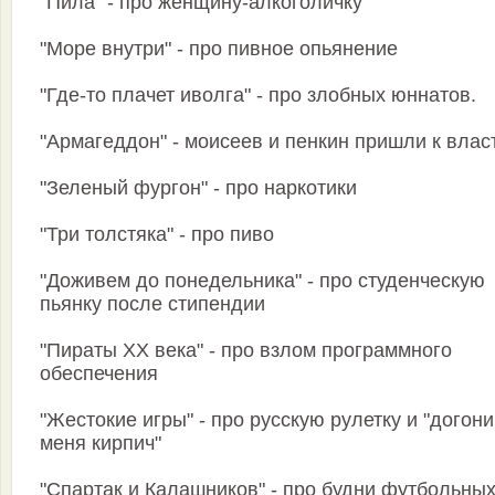
"Пила" - про женщину-алкоголичку
"Море внутри" - про пивное опьянение
"Где-то плачет иволга" - про злобных юннатов.
"Армагеддон" - моисеев и пенкин пришли к влас
"Зеленый фургон" - про наркотики
"Три толстяка" - про пиво
"Доживем до понедельника" - про студенческую
пьянку после стипендии
"Пираты ХХ века" - про взлом программного
обеспечения
"Жестокие игры" - про русскую рулетку и "догони
меня кирпич"
"Спартак и Калашников" - про будни футбольны