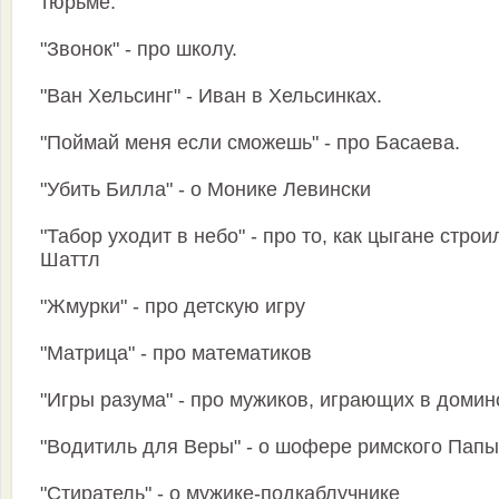
тюрьме.
"Звонок" - про школу.
"Ван Хельсинг" - Иван в Хельсинках.
"Поймай меня если сможешь" - про Басаева.
"Убить Билла" - о Монике Левински
"Табор уходит в небо" - про то, как цыгане строи
Шаттл
"Жмурки" - про детскую игру
"Матрица" - про математиков
"Игры разума" - про мужиков, играющих в домин
"Водитиль для Веры" - о шофере римского Папы
"Стиратель" - о мужике-подкаблучнике