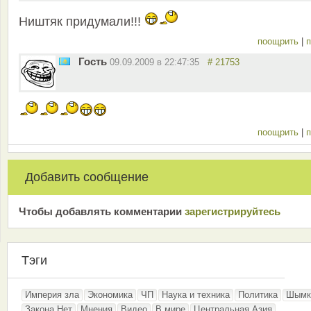
Ништяк придумали!!!
поощрить
|
п
Гость
09.09.2009 в 22:47:35
# 21753
поощрить
|
п
Добавить сообщение
Чтобы добавлять комментарии
зарeгиcтрирyйтeсь
Тэги
Империя зла
Экономика
ЧП
Наука и техника
Политика
Шымк
Закона.Нет
Мнения
Видео
В мире
Центральная Азия