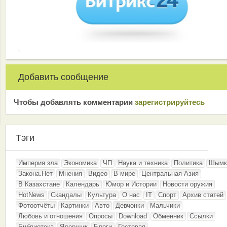
Добавить сообщение
Чтобы добавлять комментарии
зарeгиcтрирyйтeсь
Тэги
Империя зла
Экономика
ЧП
Наука и техника
Политика
Шымк
Закона.Нет
Мнения
Видео
В мире
Центральная Азия
В Казахстане
Календарь
Юмор и Истории
Новости оружия
HotNews
Скандалы
Культура
О нас
IT
Спорт
Архив статей
Фотоотчёты
Картинки
Авто
Девчонки
Мальчики
Любовь и отношения
Опросы
Download
Обменник
Ссылки
Библиотека
Ядерщик
Блоги
Гостевая