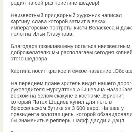
родил на сей раз поистине шедевр!
Неизвестный придворный художник написал
картину, слава которой затмит в веках
императорские портреты кисти Веласкеса и даж
полотна Ильи Глазунова.
Благодаря пожелавшему остаться неизвестным
доброжелателю мы располагаем сегодня копие
этого шедевра.
Картина носит краткое и емкое название „Обскак
На переднем плане зритель видит нашего дорог
руководителя Нурсултана Абишевича Назарбае
верхом на белом скакуне в костюме „Бриони",
который Патох Шодиев купил для него в
брюссельском бутике за 3 600 евро. На шее у
президента золотая цепь, которой обзавидовал
бы знаменитые репперы Пафф Дадди и Дэцл.