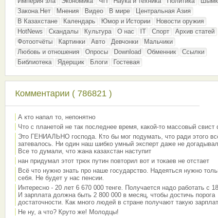
Империя зла
Экономика
ЧП
Наука и техника
Политика
Шымк
Закона.Нет
Мнения
Видео
В мире
Центральная Азия
В Казахстане
Календарь
Юмор и Истории
Новости оружия
HotNews
Скандалы
Культура
О нас
IT
Спорт
Архив статей
Фотоотчёты
Картинки
Авто
Девчонки
Мальчики
Любовь и отношения
Опросы
Download
Обменник
Ссылки
Библиотека
Ядерщик
Блоги
Гостевая
Комментарии ( 786821 )
А кто напал то, непонятно
Что с планетой не так последнее время, какой-то массовый свист
Это ГЕНИАЛЬНО господа. Кто бы мог подумать, что ради этого вс
затевалось. Ни один наш шибко умный эксперт даже не догадывал
Все то думали, что жана казахстан наступит
нан придумал этот трюк путин повторил вот и токаев не отстает
Всё что нужно знать про наше государство. Надеяться нужно толь
себя. Не будет у нас пенсии.
Интересно - 20 лет 6 670 000 тенге. Получается надо работать с 18
И зарплата должна быть 2 800 000 в месяц, чтобы достичь порога
достаточности. Как много людей в стране получают такую зарплат
Не ну, а что? Круто же! Молодцы!