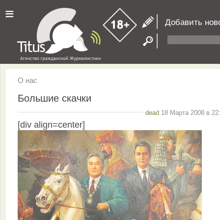
≡
Добавить нов
О нас
Большие скачки
dead
18 Марта 2008 в 22
[div align=center]