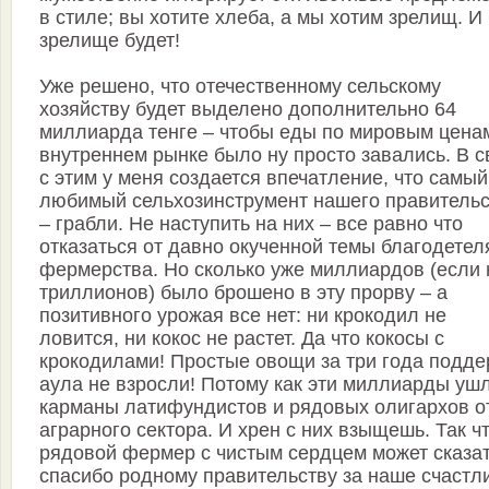
в стиле; вы хотите хлеба, а мы хотим зрелищ. И
зрелище будет!
Уже решено, что отечественному сельскому
хозяйству будет выделено дополнительно 64
миллиарда тенге – чтобы еды по мировым цена
внутреннем рынке было ну просто завались. В с
с этим у меня создается впечатление, что самый
любимый сельхозинструмент нашего правитель
– грабли. Не наступить на них – все равно что
отказаться от давно окученной темы благодетел
фермерства. Но сколько уже миллиардов (если 
триллионов) было брошено в эту прорву – а
позитивного урожая все нет: ни крокодил не
ловится, ни кокос не растет. Да что кокосы с
крокодилами! Простые овощи за три года подде
аула не взросли! Потому как эти миллиарды уш
карманы латифундистов и рядовых олигархов о
аграрного сектора. И хрен с них взыщешь. Так ч
рядовой фермер с чистым сердцем может сказат
спасибо родному правительству за наше счастл