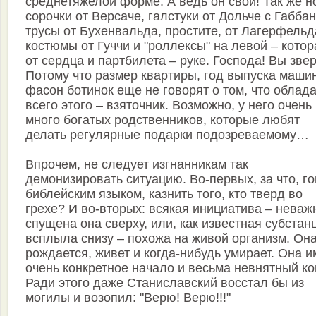
среднетяжелой форме. А ведь он свой! Так же н
сорочки от Версаче, галстуки от Дольче с Габбан
трусы от Бухенвальда, простите, от Лагерфельд
костюмы от Гуччи и "роллексы" на левой – котор
от сердца и партбилета – руке. Господа! Вы зв
Потому что размер квартиры, год выпуска маши
фасон ботинок еще не говорят о том, что облад
всего этого – взяточник. Возможно, у него очень
много богатых родственников, которые любят
делать регулярные подарки подозреваемому…
Впрочем, не следует изгнанникам так
демонизировать ситуацию. Во-первых, за что, г
библейским языком, казнить того, кто тверд во
грехе? И во-вторых: всякая инициатива – неваж
спущена она сверху, или, как известная субстан
всплыла снизу – похожа на живой организм. Он
рождается, живет и когда-нибудь умирает. Она и
очень конкретное начало и весьма невнятный ко
Ради этого даже Станиславский восстал бы из
могилы и возопил: "Верю! Верю!!!"