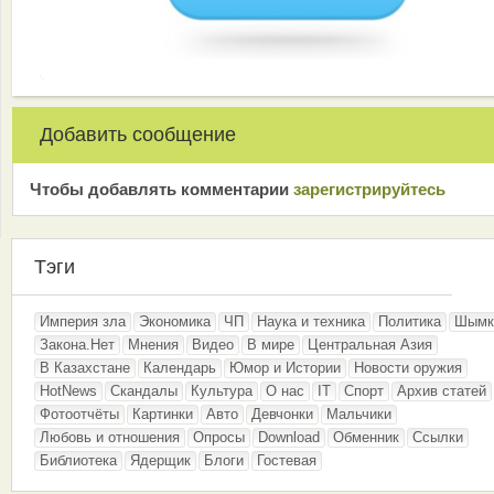
Добавить сообщение
Чтобы добавлять комментарии
зарeгиcтрирyйтeсь
Тэги
Империя зла
Экономика
ЧП
Наука и техника
Политика
Шымк
Закона.Нет
Мнения
Видео
В мире
Центральная Азия
В Казахстане
Календарь
Юмор и Истории
Новости оружия
HotNews
Скандалы
Культура
О нас
IT
Спорт
Архив статей
Фотоотчёты
Картинки
Авто
Девчонки
Мальчики
Любовь и отношения
Опросы
Download
Обменник
Ссылки
Библиотека
Ядерщик
Блоги
Гостевая