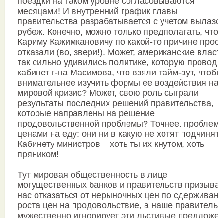
поездки на таком уровне согласовываются
месяцами! И внутренний график главы
правительства разрабатывается с учетом вылазо
рубеж. Конечно, можно только предполагать, что
Кариму Кажимкановичу по какой-то причине про
отказали (во, звери!). Может, американские влас
так сильно удивились политике, которую провод
кабинет г-на Масимова, что взяли тайм-аут, что
внимательнее изучить формы ее воздействия н
мировой кризис? Может, свою роль сыграли
результаты последних решений правительства,
которые направлены на решение
продовольственной проблемы? Точнее, пробле
ценами на еду: они ни в какую не хотят подчиня
Кабинету министров – хоть ты их кнутом, хоть
пряником!
Тут мировая общественность в лице
могущественных банков и правительств призыв
нас отказаться от нерыночных цен по сдержива
роста цен на продовольствие, а наше правитель
мужественно игнорирует эти льстивые предлож