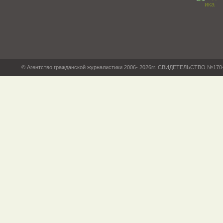
© Агентство гражданской журналистики 2006- 2026гг. СВИДЕТЕЛЬСТВО №17