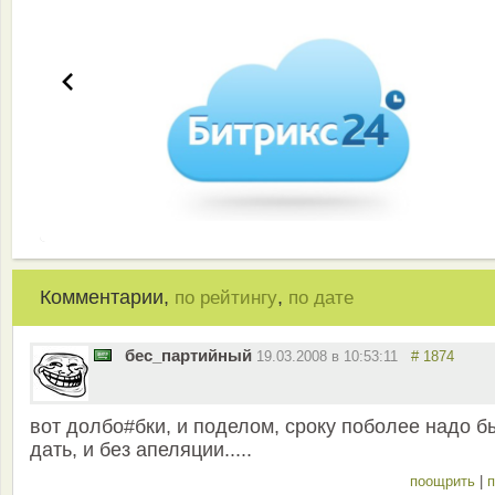
Комментарии,
,
по рейтингу
по дате
бес_партийный
19.03.2008 в 10:53:11
# 1874
вот долбо#бки, и поделом, сроку поболее надо б
дать, и без апеляции.....
поощрить
|
п