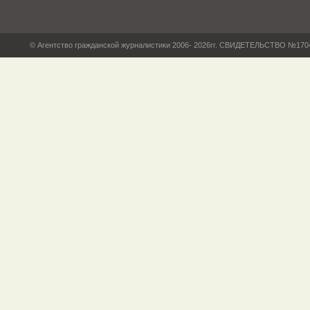
© Агентство гражданской журналистики 2006- 2026гг. СВИДЕТЕЛЬСТВО №17