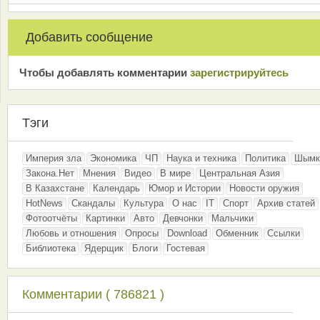
Добавить сообщение
Чтобы добавлять комментарии
зарeгиcтрирyйтeсь
Тэги
Империя зла
Экономика
ЧП
Наука и техника
Политика
Шымк
Закона.Нет
Мнения
Видео
В мире
Центральная Азия
В Казахстане
Календарь
Юмор и Истории
Новости оружия
HotNews
Скандалы
Культура
О нас
IT
Спорт
Архив статей
Фотоотчёты
Картинки
Авто
Девчонки
Мальчики
Любовь и отношения
Опросы
Download
Обменник
Ссылки
Библиотека
Ядерщик
Блоги
Гостевая
Комментарии ( 786821 )