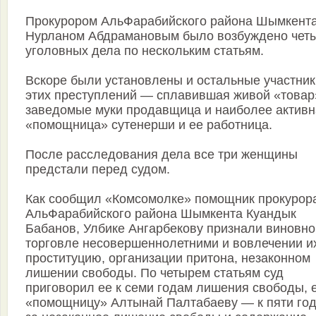
Прокурором АльФарабийского района Шымкент
Нурланом Абдрамановым было возбуждено чет
уголовных дела по нескольким статьям.
Вскоре были установлены и остальные участник
этих преступлений — сплавившая живой «товар
заведомые муки продавщица и наиболее активн
«помощница» сутенерши и ее работница.
После расследования дела все три женщины
предстали перед судом.
Как сообщил «Комсомолке» помощник прокурор
АльФарабийского района Шымкента Куандык
Бабанов, Улбике Ангарбекову признали виновно
торговле несовершеннолетними и вовлечении и
проституцию, организации притона, незаконном
лишении свободы. По четырем статьям суд
приговорил ее к семи годам лишения свободы, 
«помощницу» Алтынай Палтабаеву — к пяти го