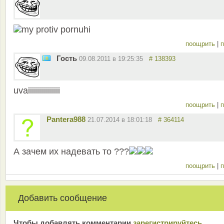
my protiv pornuhi
поощрить
|
п
Гость
09.08.2011 в 19:25:35
# 138393
uvaiiiiiiiiiiiiiiii
поощрить
|
п
Pantera988
21.07.2014 в 18:01:18
# 364114
А зачем их надевать то ???
поощрить
|
п
Добавить сообщение
Чтобы добавлять комментарии
зарeгиcтрирyйтeсь