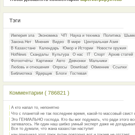
Тэги
Империя зла
Экономика
ЧП
Наука и техника
Политика
Шымк
Закона.Нет
Мнения
Видео
В мире
Центральная Азия
В Казахстане
Календарь
Юмор и Истории
Новости оружия
HotNews
Скандалы
Культура
О нас
IT
Спорт
Архив статей
Фотоотчёты
Картинки
Авто
Девчонки
Мальчики
Любовь и отношения
Опросы
Download
Обменник
Ссылки
Библиотека
Ядерщик
Блоги
Гостевая
Комментарии ( 786821 )
А кто напал то, непонятно
Что с планетой не так последнее время, какой-то массовый свист
Это ГЕНИАЛЬНО господа. Кто бы мог подумать, что ради этого вс
затевалось. Ни один наш шибко умный эксперт даже не догадывал
Все то думали, что жана казахстан наступит
нан придумал этот трюк путин повторил вот и токаев не отстает