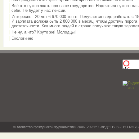
Всё что нужно знать про наше государство. Надеяться нужно толь
себя. Не будет у нас пенсии.
Интересно - 20 лет 6 670 000 тенге. Получается надо работать с 18
И зарплата должна быть 2 800 000 в месяц, чтобы достичь порога
достаточности. Как много людей в стране получают такую зарплат
Не ну, а что? Круто же! Молодцы!
Экологично
© Агентство гражданской журналистики 2006- 2026гг. СВИДЕТЕЛЬСТВО №17