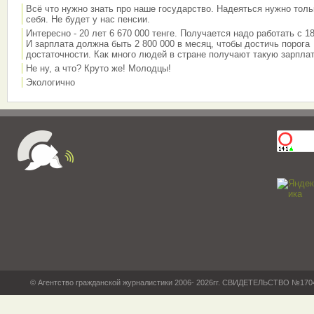
Всё что нужно знать про наше государство. Надеяться нужно толь
себя. Не будет у нас пенсии.
Интересно - 20 лет 6 670 000 тенге. Получается надо работать с 18
И зарплата должна быть 2 800 000 в месяц, чтобы достичь порога
достаточности. Как много людей в стране получают такую зарплат
Не ну, а что? Круто же! Молодцы!
Экологично
© Агентство гражданской журналистики 2006- 2026гг. СВИДЕТЕЛЬСТВО №17