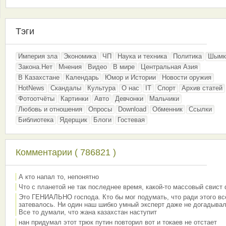
Тэги
Империя зла
Экономика
ЧП
Наука и техника
Политика
Шымк
Закона.Нет
Мнения
Видео
В мире
Центральная Азия
В Казахстане
Календарь
Юмор и Истории
Новости оружия
HotNews
Скандалы
Культура
О нас
IT
Спорт
Архив статей
Фотоотчёты
Картинки
Авто
Девчонки
Мальчики
Любовь и отношения
Опросы
Download
Обменник
Ссылки
Библиотека
Ядерщик
Блоги
Гостевая
Комментарии ( 786821 )
А кто напал то, непонятно
Что с планетой не так последнее время, какой-то массовый свист
Это ГЕНИАЛЬНО господа. Кто бы мог подумать, что ради этого вс
затевалось. Ни один наш шибко умный эксперт даже не догадывал
Все то думали, что жана казахстан наступит
нан придумал этот трюк путин повторил вот и токаев не отстает