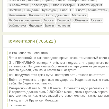
В Казахстане
Календарь
Юмор и Истории
Новости оружия
HotNews
Скандалы
Культура
О нас
IT
Спорт
Архив статей
Фотоотчёты
Картинки
Авто
Девчонки
Мальчики
Любовь и отношения
Опросы
Download
Обменник
Ссылки
Библиотека
Ядерщик
Блоги
Гостевая
Комментарии ( 786821 )
А кто напал то, непонятно
Что с планетой не так последнее время, какой-то массовый свист
Это ГЕНИАЛЬНО господа. Кто бы мог подумать, что ради этого вс
затевалось. Ни один наш шибко умный эксперт даже не догадывал
Все то думали, что жана казахстан наступит
нан придумал этот трюк путин повторил вот и токаев не отстает
Всё что нужно знать про наше государство. Надеяться нужно толь
себя. Не будет у нас пенсии.
Интересно - 20 лет 6 670 000 тенге. Получается надо работать с 18
И зарплата должна быть 2 800 000 в месяц, чтобы достичь порога
достаточности. Как много людей в стране получают такую зарплат
Не ну, а что? Круто же! Молодцы!
Экологично