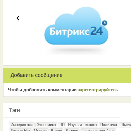
Добавить сообщение
Чтобы добавлять комментарии
зарeгиcтрирyйтeсь
Тэги
Империя зла
Экономика
ЧП
Наука и техника
Политика
Шымк
Закона.Нет
Мнения
Видео
В мире
Центральная Азия