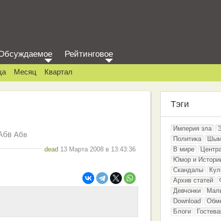
Обсуждаемое
Рейтинговое
ца
Месяц
Квартал
Тэги
Империя зла
Абв
Абв
Политика
Шым
dead
13 Марта 2008 в 13:43:36
В мире
Центр
Юмор и Истори
Скандалы
Кул
Архив статей
Девчонки
Мал
Download
Обм
Блоги
Гостева