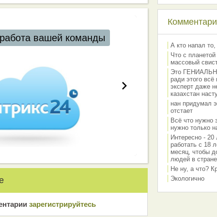
Комментарии
работа вашей команды
А кто напал то,
Что с планетой
массовый свис
Это ГЕНИАЛЬНО 
ради этого всё
эксперт даже н
казахстан наст
нан придумал э
отстает
Всё что нужно 
нужно только на
Интересно - 20 
работать с 18 л
месяц, чтобы д
людей в стране
Не ну, а что? 
Экологично
е
ентарии
зарeгиcтрирyйтeсь