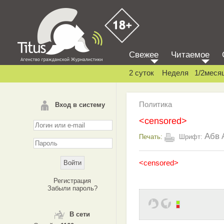
Свежее
Читаемое
2 суток
Неделя
1/2меся
Политика
Вход в систему
<censored>
Абв
Печать:
Шрифт:
<censored>
Регистрация
Забыли пароль?
В сети