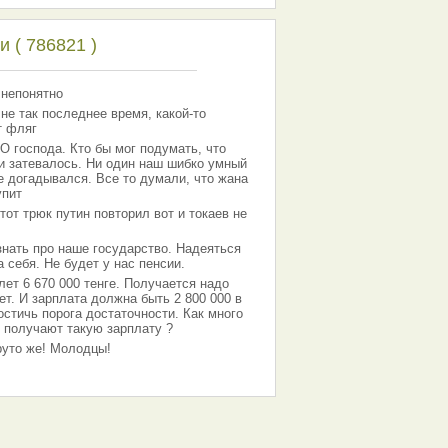
 ( 786821 )
 непонятно
 не так последнее время, какой-то
т фляг
господа. Кто бы мог подумать, что
 и затевалось. Ни один наш шибко умный
е догадывался. Все то думали, что жана
упит
тот трюк путин повторил вот и токаев не
знать про наше государство. Надеяться
 себя. Не будет у нас пенсии.
лет 6 670 000 тенге. Получается надо
ет. И зарплата должна быть 2 800 000 в
остичь порога достаточности. Как много
 получают такую зарплату ?
Круто же! Молодцы!