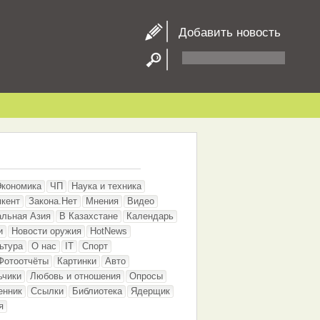
Добавить новость
Экономика
ЧП
Наука и техника
кент
Закона.Нет
Мнения
Видео
альная Азия
В Казахстане
Календарь
и
Новости оружия
HotNews
ьтура
О нас
IT
Спорт
Фотоотчёты
Картинки
Авто
ьчики
Любовь и отношения
Опросы
енник
Ссылки
Библиотека
Ядерщик
я